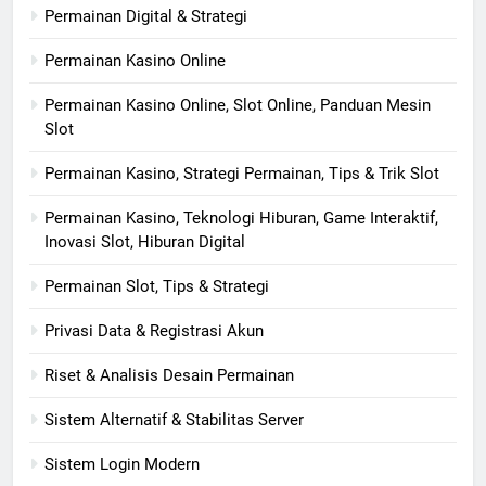
Permainan Digital & Strategi
Permainan Kasino Online
Permainan Kasino Online, Slot Online, Panduan Mesin
Slot
Permainan Kasino, Strategi Permainan, Tips & Trik Slot
Permainan Kasino, Teknologi Hiburan, Game Interaktif,
Inovasi Slot, Hiburan Digital
Permainan Slot, Tips & Strategi
Privasi Data & Registrasi Akun
Riset & Analisis Desain Permainan
Sistem Alternatif & Stabilitas Server
Sistem Login Modern