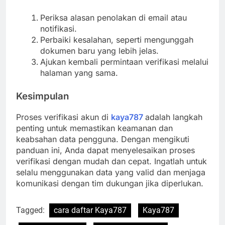
Periksa alasan penolakan di email atau
notifikasi.
Perbaiki kesalahan, seperti mengunggah
dokumen baru yang lebih jelas.
Ajukan kembali permintaan verifikasi melalui
halaman yang sama.
Kesimpulan
Proses verifikasi akun di
kaya787
adalah langkah
penting untuk memastikan keamanan dan
keabsahan data pengguna. Dengan mengikuti
panduan ini, Anda dapat menyelesaikan proses
verifikasi dengan mudah dan cepat. Ingatlah untuk
selalu menggunakan data yang valid dan menjaga
komunikasi dengan tim dukungan jika diperlukan.
Tagged:
cara daftar Kaya787
Kaya787