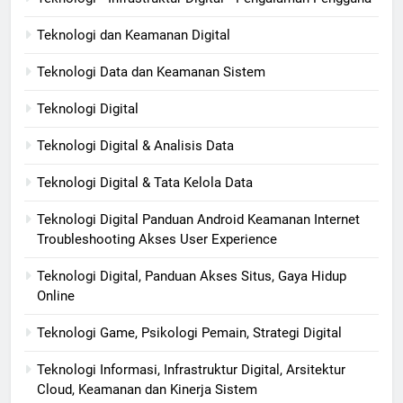
Teknologi dan Keamanan Digital
Teknologi Data dan Keamanan Sistem
Teknologi Digital
Teknologi Digital & Analisis Data
Teknologi Digital & Tata Kelola Data
Teknologi Digital Panduan Android Keamanan Internet
Troubleshooting Akses User Experience
Teknologi Digital, Panduan Akses Situs, Gaya Hidup
Online
Teknologi Game, Psikologi Pemain, Strategi Digital
Teknologi Informasi, Infrastruktur Digital, Arsitektur
Cloud, Keamanan dan Kinerja Sistem