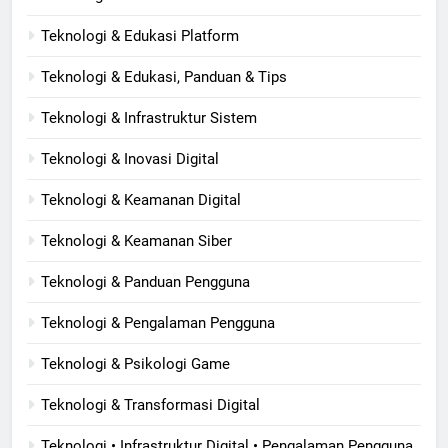
Teknologi & Edukasi Platform
Teknologi & Edukasi, Panduan & Tips
Teknologi & Infrastruktur Sistem
Teknologi & Inovasi Digital
Teknologi & Keamanan Digital
Teknologi & Keamanan Siber
Teknologi & Panduan Pengguna
Teknologi & Pengalaman Pengguna
Teknologi & Psikologi Game
Teknologi & Transformasi Digital
Teknologi • Infrastruktur Digital • Pengalaman Pengguna