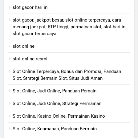
slot gacor hari ini
slot gacor, jackpot besar, slot online terpercaya, cara
menang jackpot, RTP tinggi, permainan slot, slot hari ini,
slot gacor terpercaya
slot online
slot online resmi
Slot Online Terpercaya, Bonus dan Promosi, Panduan
Slot, Strategi Bermain Slot, Situs Judi Aman
Slot Online, Judi Online, Panduan Pemain
Slot Online, Judi Online, Strategi Permainan
Slot Online, Kasino Online, Permainan Kasino
Slot Online, Keamanan, Panduan Bermain