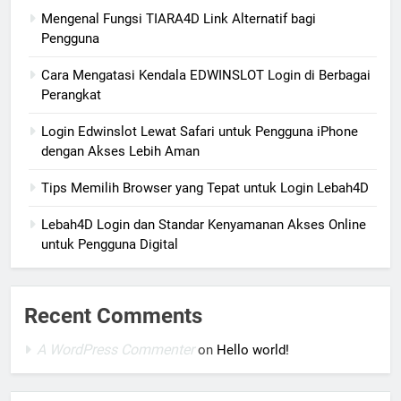
Mengenal Fungsi TIARA4D Link Alternatif bagi
Pengguna
Cara Mengatasi Kendala EDWINSLOT Login di Berbagai
Perangkat
Login Edwinslot Lewat Safari untuk Pengguna iPhone
dengan Akses Lebih Aman
Tips Memilih Browser yang Tepat untuk Login Lebah4D
Lebah4D Login dan Standar Kenyamanan Akses Online
untuk Pengguna Digital
Recent Comments
A WordPress Commenter
on
Hello world!