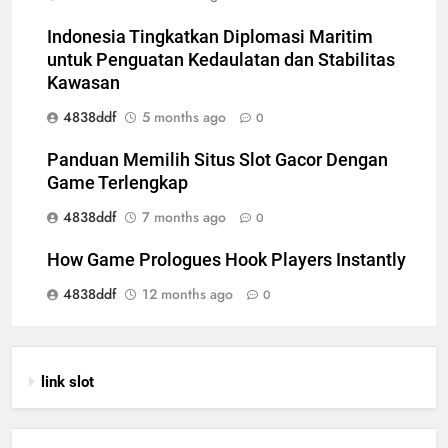
Indonesia Tingkatkan Diplomasi Maritim
untuk Penguatan Kedaulatan dan Stabilitas
Kawasan
4838ddf
5 months ago
0
Panduan Memilih Situs Slot Gacor Dengan
Game Terlengkap
4838ddf
7 months ago
0
How Game Prologues Hook Players Instantly
4838ddf
12 months ago
0
link slot