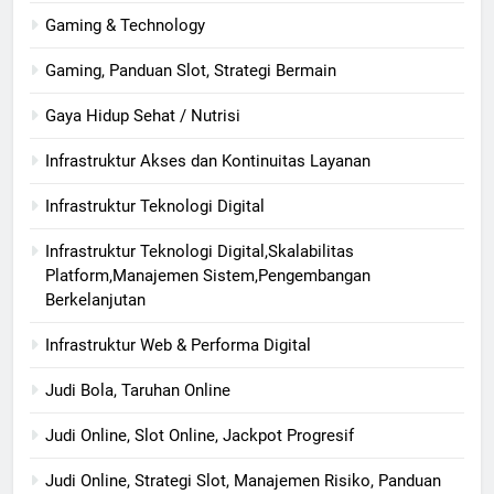
Gaming & Technology
Gaming, Panduan Slot, Strategi Bermain
Gaya Hidup Sehat / Nutrisi
Infrastruktur Akses dan Kontinuitas Layanan
Infrastruktur Teknologi Digital
Infrastruktur Teknologi Digital,Skalabilitas
Platform,Manajemen Sistem,Pengembangan
Berkelanjutan
Infrastruktur Web & Performa Digital
Judi Bola, Taruhan Online
Judi Online, Slot Online, Jackpot Progresif
Judi Online, Strategi Slot, Manajemen Risiko, Panduan