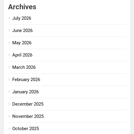
Archives
July 2026
June 2026
May 2026
April 2026
March 2026
February 2026
January 2026
December 2025
November 2025
October 2025