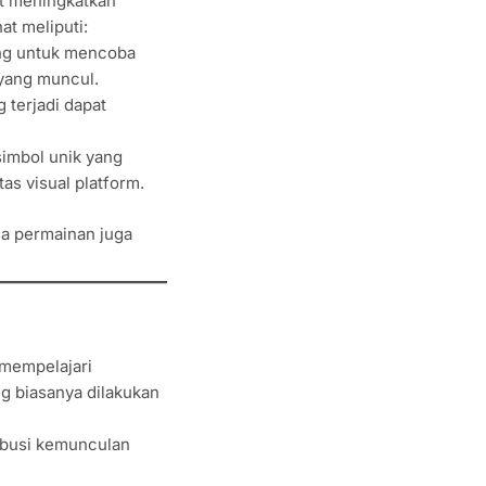
at meningkatkan
at meliputi:
ng untuk mencoba
 yang muncul.
 terjadi dapat
imbol unik yang
s visual platform.
ma permainan juga
 mempelajari
ng biasanya dilakukan
busi kemunculan