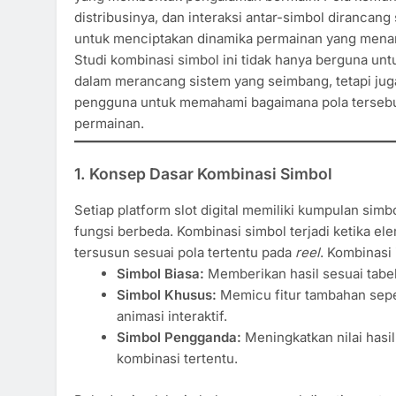
distribusinya, dan interaksi antar-simbol dirancan
untuk menciptakan dinamika permainan yang menarik
Studi kombinasi simbol ini tidak hanya berguna u
dalam merancang sistem yang seimbang, tetapi jug
pengguna untuk memahami bagaimana pola terseb
permainan.
1. Konsep Dasar Kombinasi Simbol
Setiap platform slot digital memiliki kumpulan simb
fungsi berbeda. Kombinasi simbol terjadi ketika el
tersusun sesuai pola tertentu pada
reel
. Kombinasi 
Simbol Biasa:
Memberikan hasil sesuai tabel 
Simbol Khusus:
Memicu fitur tambahan sep
animasi interaktif.
Simbol Pengganda:
Meningkatkan nilai hasil
kombinasi tertentu.