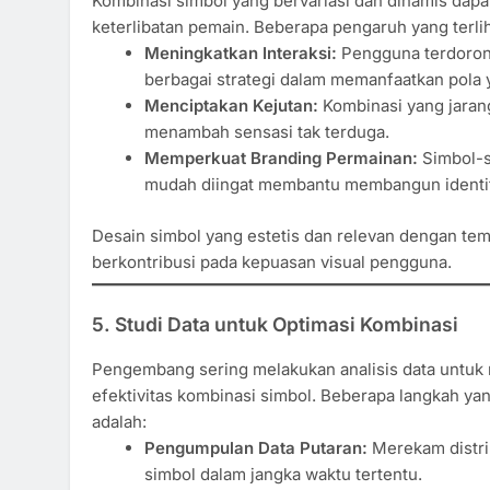
Kombinasi simbol yang bervariasi dan dinamis dap
keterlibatan pemain. Beberapa pengaruh yang terlih
Meningkatkan Interaksi:
Pengguna terdoro
berbagai strategi dalam memanfaatkan pola
Menciptakan Kejutan:
Kombinasi yang jarang
menambah sensasi tak terduga.
Memperkuat Branding Permainan:
Simbol-s
mudah diingat membantu membangun identita
Desain simbol yang estetis dan relevan dengan te
berkontribusi pada kepuasan visual pengguna.
5. Studi Data untuk Optimasi Kombinasi
Pengembang sering melakukan analisis data untuk
efektivitas kombinasi simbol. Beberapa langkah ya
adalah:
Pengumpulan Data Putaran:
Merekam distri
simbol dalam jangka waktu tertentu.