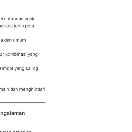
eruntungan acak,
berapa jenis pola
na dan umum
ur kombinasi yang
imbol yang saling
pemain dan menghindari
Pengalaman