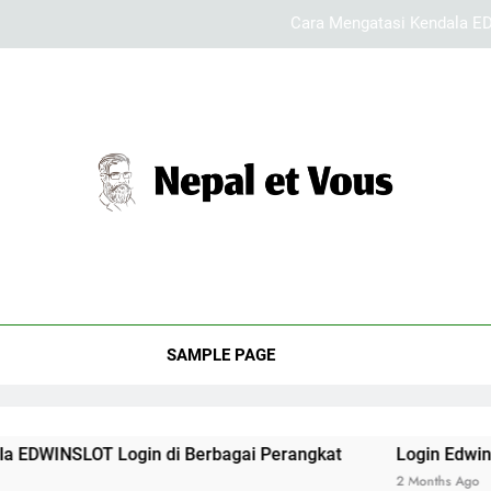
Cara Mengatasi Kendala ED
Login Edwinslot Lewat Safari untuk Pen
Tips Memilih Br
Mengenal Fungsi 
Cara Mengatasi Kendala ED
Login Edwinslot Lewat Safari untuk Pen
al Et Vous
Keindahan Nepal Dengan Panduan Dari Nepal Et Vous.
Tips Memilih Br
SAMPLE PAGE
T Login di Berbagai Perangkat
Login Edwinslot Lewat 
2 Months Ago