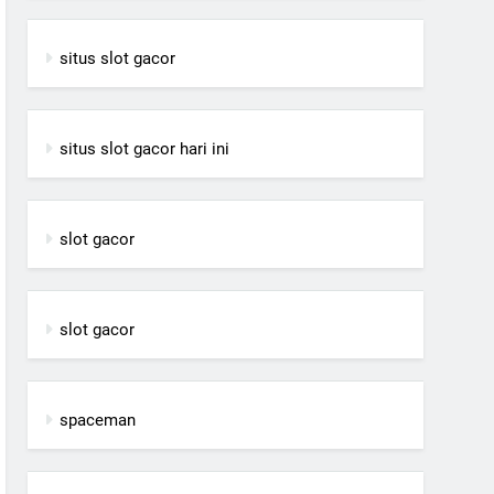
situs slot gacor
situs slot gacor hari ini
slot gacor
slot gacor
spaceman