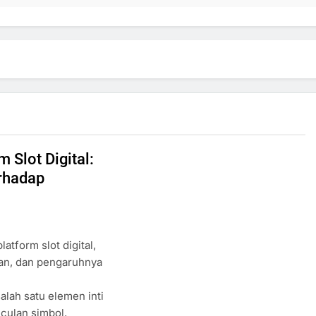
 Slot Digital:
rhadap
atform slot digital,
n, dan pengaruhnya
alah satu elemen inti
culan simbol,