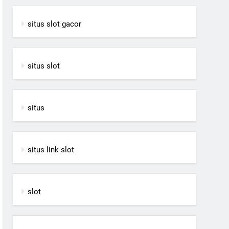
situs slot gacor
situs slot
situs
situs link slot
slot