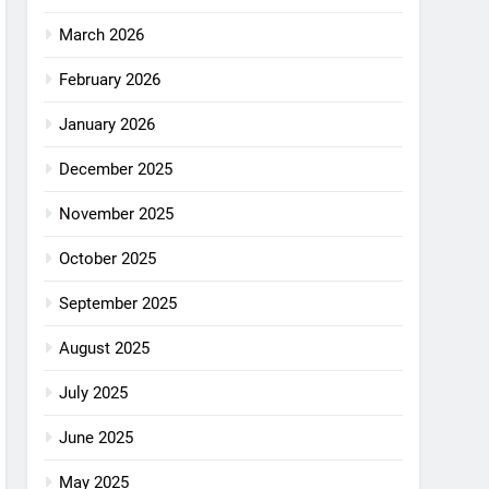
March 2026
February 2026
January 2026
December 2025
November 2025
October 2025
September 2025
August 2025
July 2025
June 2025
May 2025