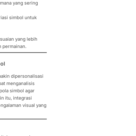
 mana yang sering
iasi simbol untuk
suaian yang lebih
am permainan.
ol
kin dipersonalisasi
pat menganalisis
ola simbol agar
n itu, integrasi
ngalaman visual yang