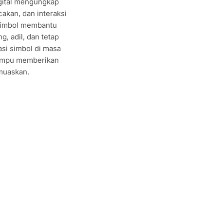
gital mengungkap
akan, dan interaksi
simbol membantu
 adil, dan tetap
si simbol di masa
 mampu memberikan
muaskan.