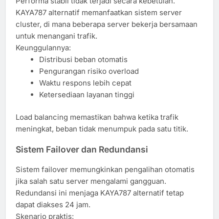
Performa stabil tidak terjadi secara kebetulan.
KAYA787 alternatif memanfaatkan sistem server
cluster, di mana beberapa server bekerja bersamaan
untuk menangani trafik.
Keunggulannya:
Distribusi beban otomatis
Pengurangan risiko overload
Waktu respons lebih cepat
Ketersediaan layanan tinggi
Load balancing memastikan bahwa ketika trafik
meningkat, beban tidak menumpuk pada satu titik.
Sistem Failover dan Redundansi
Sistem failover memungkinkan pengalihan otomatis
jika salah satu server mengalami gangguan.
Redundansi ini menjaga KAYA787 alternatif tetap
dapat diakses 24 jam.
Skenario praktis: