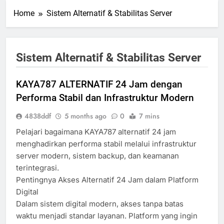
Home
Sistem Alternatif & Stabilitas Server
Sistem Alternatif & Stabilitas Server
KAYA787 ALTERNATIF 24 Jam dengan
Performa Stabil dan Infrastruktur Modern
4838ddf
5 months ago
0
7 mins
Pelajari bagaimana KAYA787 alternatif 24 jam
menghadirkan performa stabil melalui infrastruktur
server modern, sistem backup, dan keamanan
terintegrasi.
Pentingnya Akses Alternatif 24 Jam dalam Platform
Digital
Dalam sistem digital modern, akses tanpa batas
waktu menjadi standar layanan. Platform yang ingin