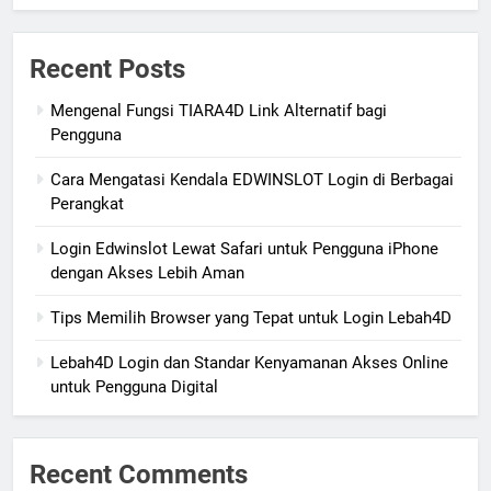
Recent Posts
Mengenal Fungsi TIARA4D Link Alternatif bagi
Pengguna
Cara Mengatasi Kendala EDWINSLOT Login di Berbagai
Perangkat
Login Edwinslot Lewat Safari untuk Pengguna iPhone
dengan Akses Lebih Aman
Tips Memilih Browser yang Tepat untuk Login Lebah4D
Lebah4D Login dan Standar Kenyamanan Akses Online
untuk Pengguna Digital
Recent Comments