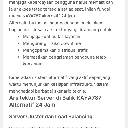
menjaga kepercayaan pengguna harus memastikan
jalur akses tetap tersedia setiap saat. Inilah fungsi
utama KAYA787 alternatif 24 jam.
Alternatif bukan sekadar cadangan, melainkan
bagian dari desain arsitektur yang dirancang untuk:
Menjaga kontinuitas layanan
Mengurangi risiko downtime
Mengoptimalkan distribusi trafik
Memastikan pengalaman pengguna tetap
konsisten
Keberadaan sistem alternatif yang aktif sepanjang
waktu menunjukkan kesiapan infrastruktur dalam
menghadapi berbagai skenario teknis.
Arsitektur Server di Balik KAYA787
Alternatif 24 Jam
Server Cluster dan Load Balancing