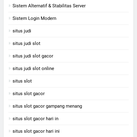
Sistem Alternatif & Stabilitas Server
Sistem Login Modern
situs judi
situs judi slot
situs judi slot gacor
situs judi slot online
situs slot
situs slot gacor
situs slot gacor gampang menang
situs slot gacor hari in
situs slot gacor hari ini