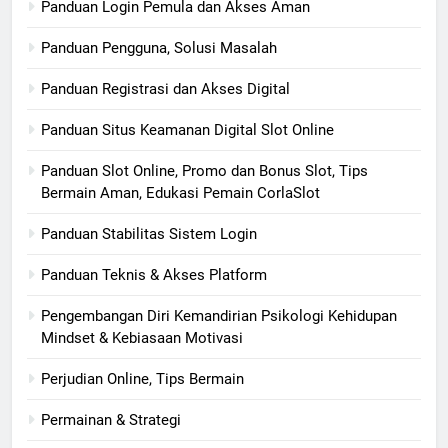
Panduan Login Pemula dan Akses Aman
Panduan Pengguna, Solusi Masalah
Panduan Registrasi dan Akses Digital
Panduan Situs Keamanan Digital Slot Online
Panduan Slot Online, Promo dan Bonus Slot, Tips
Bermain Aman, Edukasi Pemain CorlaSlot
Panduan Stabilitas Sistem Login
Panduan Teknis & Akses Platform
Pengembangan Diri Kemandirian Psikologi Kehidupan
Mindset & Kebiasaan Motivasi
Perjudian Online, Tips Bermain
Permainan & Strategi