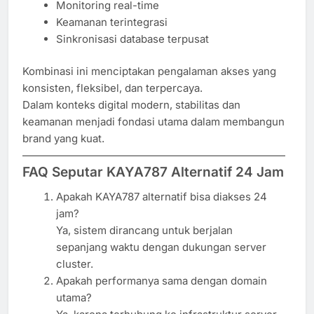
Monitoring real-time
Keamanan terintegrasi
Sinkronisasi database terpusat
Kombinasi ini menciptakan pengalaman akses yang
konsisten, fleksibel, dan terpercaya.
Dalam konteks digital modern, stabilitas dan
keamanan menjadi fondasi utama dalam membangun
brand yang kuat.
—————————————————————————
FAQ Seputar KAYA787 Alternatif 24 Jam
Apakah KAYA787 alternatif bisa diakses 24
jam?
Ya, sistem dirancang untuk berjalan
sepanjang waktu dengan dukungan server
cluster.
Apakah performanya sama dengan domain
utama?