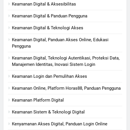
Keamanan Digital & Aksesibilitas
Keamanan Digital & Panduan Pengguna
Keamanan Digital & Teknologi Akses
Keamanan Digital, Panduan Akses Online, Edukasi
Pengguna
Keamanan Digital, Teknologi Autentikasi, Proteksi Data,
Manajemen Identitas, Inovasi Sistem Login
Keamanan Login dan Pemulihan Akses
Keamanan Online, Platform Horas88, Panduan Pengguna
Keamanan Platform Digital
Keamanan Sistem & Teknologi Digital
Kenyamanan Akses Digital, Panduan Login Online