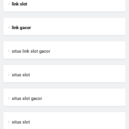
link slot
link gacor
situs link slot gacor
situs slot
situs slot gacor
situs slot