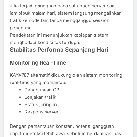
Jika terjadi gangguan pada satu node server saat
jam sibuk malam hari, sistem langsung mengalihkan
trafik ke node lain tanpa mengganggu session
pengguna.
Pendekatan ini menunjukkan kesiapan sistem
menghadapi kondisi tak terduga.
Stabilitas Performa Sepanjang Hari
Monitoring Real-Time
KAYA787 alternatif didukung oleh sistem monitoring
real-time yang memantau:
Penggunaan CPU
Lonjakan trafik
Status jaringan
Respons server
Dengan pemantauan konstan, potensi gangguan
dapat dideteksi lebih awal sebelum berdampak luas.