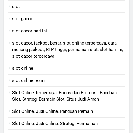
slot
slot gacor
slot gacor hari ini
slot gacor, jackpot besar, slot online terpercaya, cara
menang jackpot, RTP tinggi, permainan slot, slot hari ini,
slot gacor terpercaya
slot online
slot online resmi
Slot Online Terpercaya, Bonus dan Promosi, Panduan
Slot, Strategi Bermain Slot, Situs Judi Aman
Slot Online, Judi Online, Panduan Pemain
Slot Online, Judi Online, Strategi Permainan