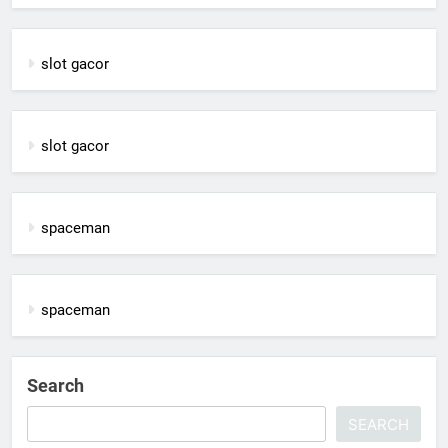
slot gacor
slot gacor
spaceman
spaceman
Search
SEARCH