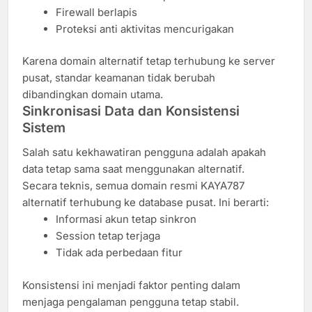
Firewall berlapis
Proteksi anti aktivitas mencurigakan
Karena domain alternatif tetap terhubung ke server
pusat, standar keamanan tidak berubah
dibandingkan domain utama.
Sinkronisasi Data dan Konsistensi
Sistem
Salah satu kekhawatiran pengguna adalah apakah
data tetap sama saat menggunakan alternatif.
Secara teknis, semua domain resmi KAYA787
alternatif terhubung ke database pusat. Ini berarti:
Informasi akun tetap sinkron
Session tetap terjaga
Tidak ada perbedaan fitur
Konsistensi ini menjadi faktor penting dalam
menjaga pengalaman pengguna tetap stabil.