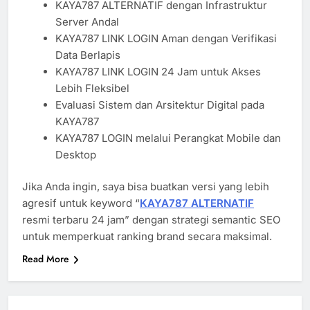
KAYA787 ALTERNATIF dengan Infrastruktur
Server Andal
KAYA787 LINK LOGIN Aman dengan Verifikasi
Data Berlapis
KAYA787 LINK LOGIN 24 Jam untuk Akses
Lebih Fleksibel
Evaluasi Sistem dan Arsitektur Digital pada
KAYA787
KAYA787 LOGIN melalui Perangkat Mobile dan
Desktop
Jika Anda ingin, saya bisa buatkan versi yang lebih
agresif untuk keyword “
KAYA787 ALTERNATIF
resmi terbaru 24 jam” dengan strategi semantic SEO
untuk memperkuat ranking brand secara maksimal.
Read More