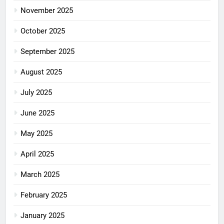
November 2025
October 2025
September 2025
August 2025
July 2025
June 2025
May 2025
April 2025
March 2025
February 2025
January 2025