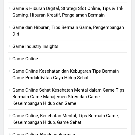
Game & Hiburan Digital, Strategi Slot Online, Tips & Trik
Gaming, Hiburan Kreatif, Pengalaman Bermain
Game dan Hiburan, Tips Bermain Game, Pengembangan
Diri
Game Industry Insights
Game Online
Game Online Kesehatan dan Kebugaran Tips Bermain
Game Produktivitas Gaya Hidup Sehat
Game Online Sehat Kesehatan Mental dalam Game Tips
Bermain Game Manajemen Stres dan Game
Keseimbangan Hidup dan Game
Game Online, Kesehatan Mental, Tips Bermain Game,
Keseimbangan Hidup, Game Sehat
Game Online, Panduan Bermain