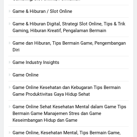
Game & Hiburan / Slot Online
Game & Hiburan Digital, Strategi Slot Online, Tips & Trik
Gaming, Hiburan Kreatif, Pengalaman Bermain
Game dan Hiburan, Tips Bermain Game, Pengembangan
Diri
Game Industry Insights
Game Online
Game Online Kesehatan dan Kebugaran Tips Bermain
Game Produktivitas Gaya Hidup Sehat
Game Online Sehat Kesehatan Mental dalam Game Tips
Bermain Game Manajemen Stres dan Game
Keseimbangan Hidup dan Game
Game Online, Kesehatan Mental, Tips Bermain Game,