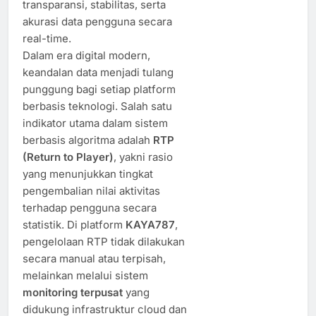
transparansi, stabilitas, serta
akurasi data pengguna secara
real-time.
Dalam era digital modern,
keandalan data menjadi tulang
punggung bagi setiap platform
berbasis teknologi. Salah satu
indikator utama dalam sistem
berbasis algoritma adalah
RTP
(Return to Player)
, yakni rasio
yang menunjukkan tingkat
pengembalian nilai aktivitas
terhadap pengguna secara
statistik. Di platform
KAYA787
,
pengelolaan RTP tidak dilakukan
secara manual atau terpisah,
melainkan melalui sistem
monitoring terpusat
yang
didukung infrastruktur cloud dan