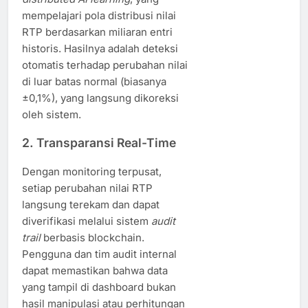
mempelajari pola distribusi nilai
RTP berdasarkan miliaran entri
historis. Hasilnya adalah deteksi
otomatis terhadap perubahan nilai
di luar batas normal (biasanya
±0,1%), yang langsung dikoreksi
oleh sistem.
2.
Transparansi Real-Time
Dengan monitoring terpusat,
setiap perubahan nilai RTP
langsung terekam dan dapat
diverifikasi melalui sistem
audit
trail
berbasis blockchain.
Pengguna dan tim audit internal
dapat memastikan bahwa data
yang tampil di dashboard bukan
hasil manipulasi atau perhitungan