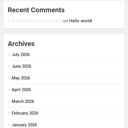
Recent Comments
A WordPress Commenter
on
Hello world!
Archives
July 2026
June 2026
May 2026
April 2026
March 2026
February 2026
January 2026