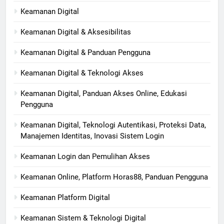
Keamanan Digital
Keamanan Digital & Aksesibilitas
Keamanan Digital & Panduan Pengguna
Keamanan Digital & Teknologi Akses
Keamanan Digital, Panduan Akses Online, Edukasi
Pengguna
Keamanan Digital, Teknologi Autentikasi, Proteksi Data,
Manajemen Identitas, Inovasi Sistem Login
Keamanan Login dan Pemulihan Akses
Keamanan Online, Platform Horas88, Panduan Pengguna
Keamanan Platform Digital
Keamanan Sistem & Teknologi Digital