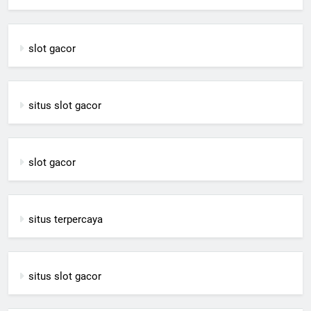
slot gacor
situs slot gacor
slot gacor
situs terpercaya
situs slot gacor