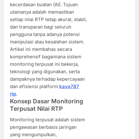
kecerdasan buatan (AI). Tujuan
utamanya adalah memastikan
setiap nilai RTP tetap akurat, stabil,
dan transparan bagi seluruh
pengguna tanpa adanya potensi
manipulasi atau kesalahan sistem.
Artikel ini membahas secara
komprehensif bagaimana sistem
monitoring terpusat ini bekerja,
teknologi yang digunakan, serta
dampaknya terhadap kepercayaan
dan efisiensi platform
kaya787
rtp
.
Konsep Dasar Monitoring
Terpusat Nilai RTP
Monitoring terpusat adalah sistem
pengawasan berbasis jaringan
yang mengumpulkan,