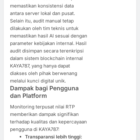
memastikan konsistensi data
antara server lokal dan pusat.
Selain itu, audit manual tetap
dilakukan oleh tim teknis untuk
memastikan hasil AI sesuai dengan
parameter kebijakan internal. Hasil
audit disimpan secara terenkripsi
dalam sistem blockchain internal
KAYA787, yang hanya dapat
diakses oleh pihak berwenang
melalui kunci digital unik.
Dampak bagi Pengguna
dan Platform
Monitoring terpusat nilai RTP
memberikan dampak signifikan
terhadap kualitas dan kepercayaan
pengguna di KAYA787:
Transparansi lebih tinggi: