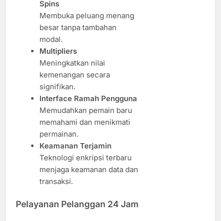
Spins
Membuka peluang menang
besar tanpa tambahan
modal.
Multipliers
Meningkatkan nilai
kemenangan secara
signifikan.
Interface Ramah Pengguna
Memudahkan pemain baru
memahami dan menikmati
permainan.
Keamanan Terjamin
Teknologi enkripsi terbaru
menjaga keamanan data dan
transaksi.
Pelayanan Pelanggan 24 Jam