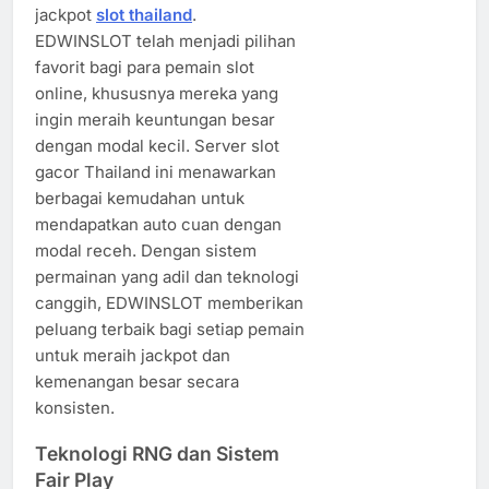
jackpot
slot thailand
.
EDWINSLOT telah menjadi pilihan
favorit bagi para pemain slot
online, khususnya mereka yang
ingin meraih keuntungan besar
dengan modal kecil. Server slot
gacor Thailand ini menawarkan
berbagai kemudahan untuk
mendapatkan auto cuan dengan
modal receh. Dengan sistem
permainan yang adil dan teknologi
canggih, EDWINSLOT memberikan
peluang terbaik bagi setiap pemain
untuk meraih jackpot dan
kemenangan besar secara
konsisten.
Teknologi RNG dan Sistem
Fair Play