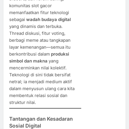
komunitas slot gacor
memanfaatkan fitur teknologi
sebagai
wadah budaya digital
yang dinamis dan terbuka.
Thread diskusi, fitur voting,
berbagi meme atau tangkapan
layar kemenangan—semua itu
berkontribusi dalam
produksi
simbol dan makna
yang
mencerminkan nilai kolektif.
Teknologi di sini tidak bersifat
netral; ia menjadi medium aktif
dalam menyusun ulang cara kita
membentuk relasi sosial dan
struktur nilai.
Tantangan dan Kesadaran
Sosial Digital