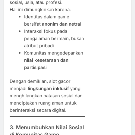
sosial, usia, atau profesi.
Hal ini dimungkinkan karena:
Identitas dalam game
bersifat
anonim dan netral
Interaksi fokus pada
pengalaman bermain, bukan
atribut pribadi
Komunitas mengedepankan
nilai kesetaraan dan
partisipasi
Dengan demikian, slot gacor
menjadi
lingkungan inklusif
yang
menghilangkan batasan sosial dan
menciptakan ruang aman untuk
berinteraksi secara digital.
3.
Menumbuhkan Nilai Sosial
di Komunitas Game