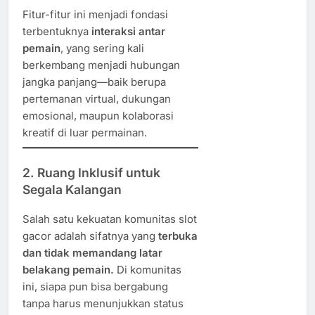
Fitur-fitur ini menjadi fondasi
terbentuknya
interaksi antar
pemain
, yang sering kali
berkembang menjadi hubungan
jangka panjang—baik berupa
pertemanan virtual, dukungan
emosional, maupun kolaborasi
kreatif di luar permainan.
2.
Ruang Inklusif untuk
Segala Kalangan
Salah satu kekuatan komunitas slot
gacor adalah sifatnya yang
terbuka
dan tidak memandang latar
belakang pemain.
Di komunitas
ini, siapa pun bisa bergabung
tanpa harus menunjukkan status