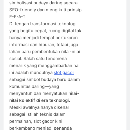
simbolisasi budaya daring secara
SEO-friendly dan mengikuti prinsip
E-E-A-T.
Di tengah transformasi teknologi
yang begitu cepat, ruang digital tak
hanya menjadi tempat pertukaran
informasi dan hiburan, tetapi juga
lahan baru pembentukan nilai-nilai
sosial. Salah satu fenomena
menarik yang menggambarkan hal
ini adalah munculnya
slot gacor
sebagai simbol budaya baru dalam
komunitas daring—yang
menyentuh dan menyatukan
nilai-
nilai kolektif di era teknologi.
Meski awalnya hanya dikenal
sebagai istilah teknis dalam
permainan, slot gacor kini
berkembang menjadi
penanda