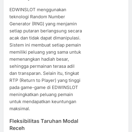
EDWINSLOT menggunakan
teknologi Random Number
Generator (RNG) yang menjamin
setiap putaran berlangsung secara
acak dan tidak dapat dimanipulasi.
Sistem ini membuat setiap pemain
memiliki peluang yang sama untuk
memenangkan hadiah besar,
sehingga permainan terasa adil
dan transparan. Selain itu, tingkat
RTP (Return to Player) yang tinggi
pada game-game di EDWINSLOT
meningkatkan peluang pemain
untuk mendapatkan keuntungan
maksimal.
Fleksibilitas Taruhan Modal
Receh