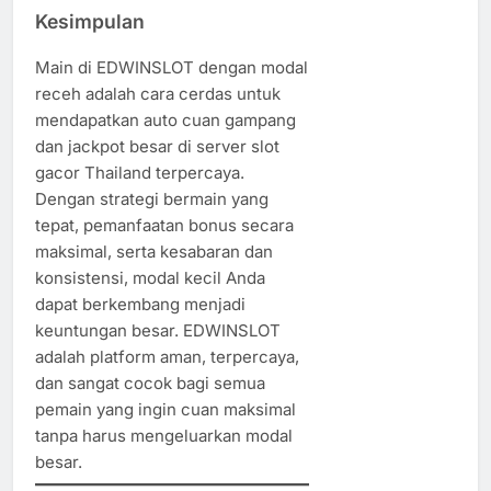
Kesimpulan
Main di EDWINSLOT dengan modal
receh adalah cara cerdas untuk
mendapatkan auto cuan gampang
dan jackpot besar di server slot
gacor Thailand terpercaya.
Dengan strategi bermain yang
tepat, pemanfaatan bonus secara
maksimal, serta kesabaran dan
konsistensi, modal kecil Anda
dapat berkembang menjadi
keuntungan besar. EDWINSLOT
adalah platform aman, terpercaya,
dan sangat cocok bagi semua
pemain yang ingin cuan maksimal
tanpa harus mengeluarkan modal
besar.