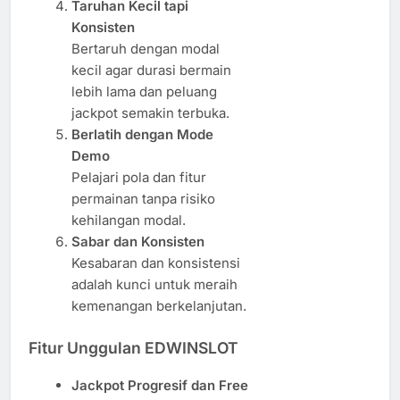
Taruhan Kecil tapi
Konsisten
Bertaruh dengan modal
kecil agar durasi bermain
lebih lama dan peluang
jackpot semakin terbuka.
Berlatih dengan Mode
Demo
Pelajari pola dan fitur
permainan tanpa risiko
kehilangan modal.
Sabar dan Konsisten
Kesabaran dan konsistensi
adalah kunci untuk meraih
kemenangan berkelanjutan.
Fitur Unggulan EDWINSLOT
Jackpot Progresif dan Free