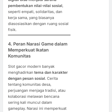
pembentukan nilai-nilai sosial
,
seperti empati, solidaritas, dan
kerja sama, yang biasanya
diasosiasikan dengan ruang sosial
fisik.
4.
Peran Narasi Game dalam
Memperkuat Ikatan
Komunitas
Slot gacor modern banyak
menghadirkan
tema dan karakter
dengan pesan sosial
. Cerita
tentang komunitas desa,
perjuangan menjaga tradisi, atau
kolaborasi melawan bencana
sering kali muncul dalam
gameplay. Narasi ini memperkuat