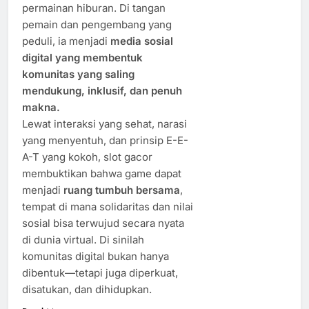
permainan hiburan. Di tangan
pemain dan pengembang yang
peduli, ia menjadi
media sosial
digital yang membentuk
komunitas yang saling
mendukung, inklusif, dan penuh
makna.
Lewat interaksi yang sehat, narasi
yang menyentuh, dan prinsip E-E-
A-T yang kokoh, slot gacor
membuktikan bahwa game dapat
menjadi
ruang tumbuh bersama
,
tempat di mana solidaritas dan nilai
sosial bisa terwujud secara nyata
di dunia virtual. Di sinilah
komunitas digital bukan hanya
dibentuk—tetapi juga diperkuat,
disatukan, dan dihidupkan.