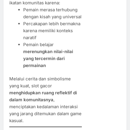
ikatan komunitas karena:
Pemain merasa terhubung
dengan kisah yang universal
Percakapan lebih bermakna
karena memiliki konteks
naratif
Pemain belajar
merenungkan nilai-nilai
yang tercermin dari
permainan
Melalui cerita dan simbolisme
yang kuat, slot gacor
menghidupkan ruang reflektif di
dalam komunitasnya
,
menciptakan kedalaman interaksi
yang jarang ditemukan dalam game
kasual.