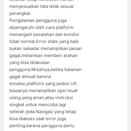
menyesuaikan tata letak sesuai
perangkat.
Pengalaman pengguna juga
dipengaruhi oleh cara platform
menangani kesalahan dan kondisi
tidak normal.Error state yang baik
bukan sekadar menampilkan pesan
gagal,melainkan memberi arahan
yang bisa dilakukan
pengguna.Misalnya,ketika halaman
gagal dimuat karena
koneksi,platform yang peduli UX
biasanya menampilkan opsi muat
ulang yang aman,atau instruksi
singkat untuk mencoba lagi
setelah jeda.Navigasi yang tetap
bisa diakses saat error juga
penting,karena pengguna perlu