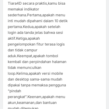
Tiara4D secara praktis,kamu bisa
memakai indikator
sederhana.Pertama,apakah menu
inti mudah dipahami dalam 10 detik
pertama.Kedua,apakah setelah
login ada tanda jelas bahwa sesi
aktif.Ketiga,apakah
pengelompokan fitur terasa logis
dan tidak campur
aduk.Keempat,apakah tombol
kembali dan perpindahan halaman
tidak memunculkan
loop.Kelima,apakah versi mobile
dan desktop sama-sama mudah
dipakai tanpa memaksa pengguna
“pindah
perangkat”.Keenam,apakah menu
akun,keamanan,dan bantuan
mudah ditemukan.