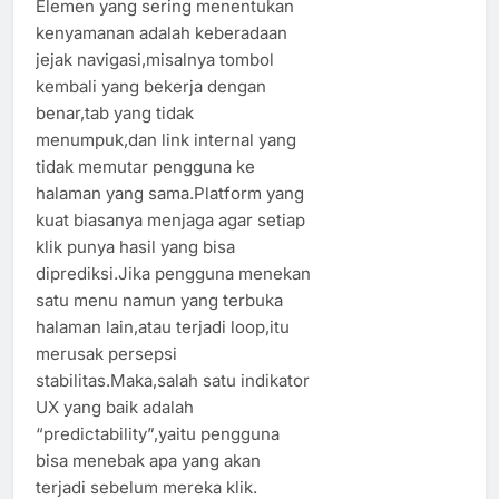
Elemen yang sering menentukan
kenyamanan adalah keberadaan
jejak navigasi,misalnya tombol
kembali yang bekerja dengan
benar,tab yang tidak
menumpuk,dan link internal yang
tidak memutar pengguna ke
halaman yang sama.Platform yang
kuat biasanya menjaga agar setiap
klik punya hasil yang bisa
diprediksi.Jika pengguna menekan
satu menu namun yang terbuka
halaman lain,atau terjadi loop,itu
merusak persepsi
stabilitas.Maka,salah satu indikator
UX yang baik adalah
“predictability”,yaitu pengguna
bisa menebak apa yang akan
terjadi sebelum mereka klik.