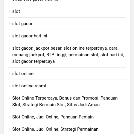
slot
slot gacor
slot gacor hari ini
slot gacor, jackpot besar, slot online terpercaya, cara
menang jackpot, RTP tinggi, permainan slot, slot hari ini,
slot gacor terpercaya
slot online
slot online resmi
Slot Online Terpercaya, Bonus dan Promosi, Panduan
Slot, Strategi Bermain Slot, Situs Judi Aman
Slot Online, Judi Online, Panduan Pemain
Slot Online, Judi Online, Strategi Permainan