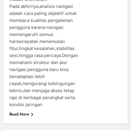
Pada akhirnya,analisis navigasi
adalah cara paling objektif untuk
membaca kualitas pengalaman
pengguna karena navigasi
memengaruhi semua
hal:kecepatan menemukan
fitur,tingkat kesalahan,stabilitas
sesi,hingga rasa percaya.Dengan
memahami struktur dan alur
navigasi,pengguna baru bisa
beradaptasi lebih
cepat,mengurangi kebingungan
teknis,dan menjaga akses tetap
rapi di berbagai perangkat serta
kondisi jaringan.
Read More