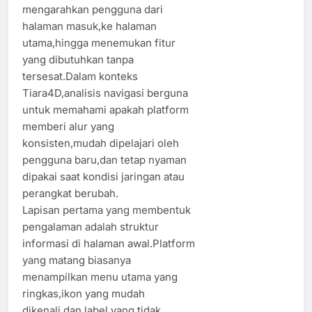
mengarahkan pengguna dari
halaman masuk,ke halaman
utama,hingga menemukan fitur
yang dibutuhkan tanpa
tersesat.Dalam konteks
Tiara4D,analisis navigasi berguna
untuk memahami apakah platform
memberi alur yang
konsisten,mudah dipelajari oleh
pengguna baru,dan tetap nyaman
dipakai saat kondisi jaringan atau
perangkat berubah.
Lapisan pertama yang membentuk
pengalaman adalah struktur
informasi di halaman awal.Platform
yang matang biasanya
menampilkan menu utama yang
ringkas,ikon yang mudah
dikenali,dan label yang tidak