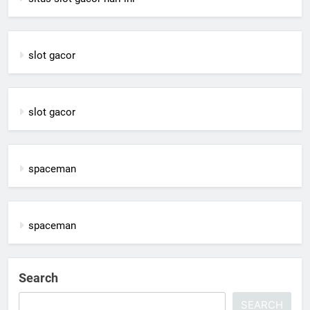
slot gacor
slot gacor
spaceman
spaceman
Search
SEARCH