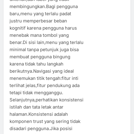
membingungkan.Bagi pengguna
baru,menu yang terlalu padat
justru memperbesar beban
kognitif karena pengguna harus
menebak mana tombol yang
benar.Di sisi lain,menu yang terlalu
minimal tanpa petunjuk juga bisa
membuat pengguna bingung
karena tidak tahu langkah
berikutnya.Navigasi yang ideal
menemukan titik tengah:fitur inti
terlihat jelas,fitur pendukung ada
tetapi tidak mengganggu.
Selanjutnya,perhatikan konsistensi
istilah dan tata letak antar
halaman.Konsistensi adalah
komponen trust yang sering tidak
disadari pengguna.Jika posisi