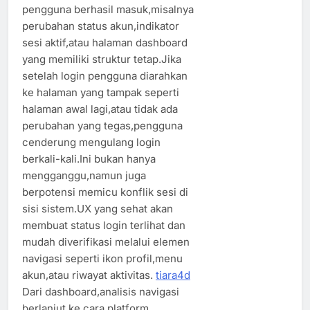
pengguna berhasil masuk,misalnya
perubahan status akun,indikator
sesi aktif,atau halaman dashboard
yang memiliki struktur tetap.Jika
setelah login pengguna diarahkan
ke halaman yang tampak seperti
halaman awal lagi,atau tidak ada
perubahan yang tegas,pengguna
cenderung mengulang login
berkali-kali.Ini bukan hanya
mengganggu,namun juga
berpotensi memicu konflik sesi di
sisi sistem.UX yang sehat akan
membuat status login terlihat dan
mudah diverifikasi melalui elemen
navigasi seperti ikon profil,menu
akun,atau riwayat aktivitas.
tiara4d
Dari dashboard,analisis navigasi
berlanjut ke cara platform