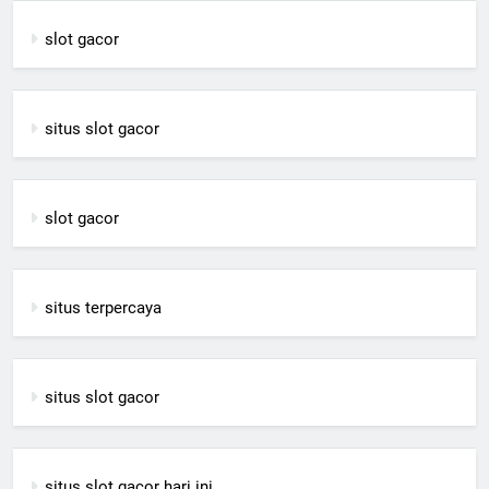
slot gacor
situs slot gacor
slot gacor
situs terpercaya
situs slot gacor
situs slot gacor hari ini