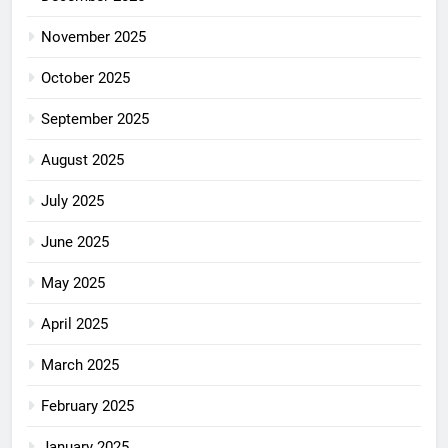
November 2025
October 2025
September 2025
August 2025
July 2025
June 2025
May 2025
April 2025
March 2025
February 2025
January 2025