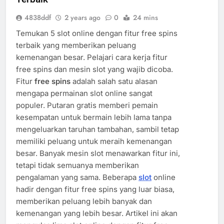
4838ddf
2 years ago
0
24 mins
Temukan 5 slot online dengan fitur free spins
terbaik yang memberikan peluang
kemenangan besar. Pelajari cara kerja fitur
free spins dan mesin slot yang wajib dicoba.
Fitur
free spins
adalah salah satu alasan
mengapa permainan slot online sangat
populer. Putaran gratis memberi pemain
kesempatan untuk bermain lebih lama tanpa
mengeluarkan taruhan tambahan, sambil tetap
memiliki peluang untuk meraih kemenangan
besar. Banyak mesin slot menawarkan fitur ini,
tetapi tidak semuanya memberikan
pengalaman yang sama. Beberapa
slot
online
hadir dengan fitur free spins yang luar biasa,
memberikan peluang lebih banyak dan
kemenangan yang lebih besar. Artikel ini akan