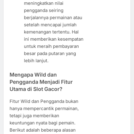
meningkatkan nilai
pengganda seiring
berjalannya permainan atau
setelah mencapai jumlah
kemenangan tertentu. Hal
ini memberikan kesempatan
untuk meraih pembayaran
besar pada putaran yang
lebih lanjut.
Mengapa Wild dan
Pengganda Menjadi Fitur
Utama di Slot Gacor?
Fitur Wild dan Pengganda bukan
hanya mempercantik permainan,
tetapi juga memberikan
keuntungan nyata bagi pemain.
Berikut adalah beberapa alasan