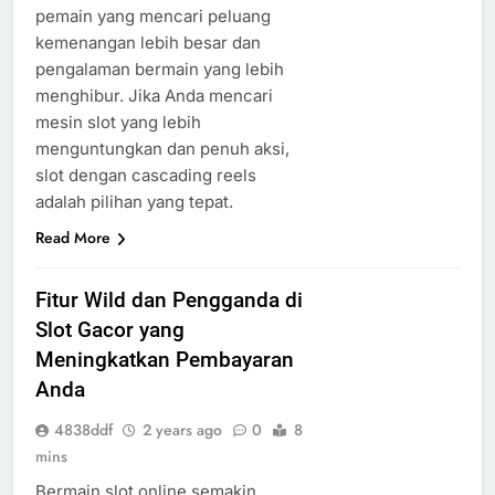
pemain yang mencari peluang
kemenangan lebih besar dan
pengalaman bermain yang lebih
menghibur. Jika Anda mencari
mesin slot yang lebih
menguntungkan dan penuh aksi,
slot dengan cascading reels
adalah pilihan yang tepat.
Read More
Fitur Wild dan Pengganda di
Slot Gacor yang
Meningkatkan Pembayaran
Anda
4838ddf
2 years ago
0
8
mins
Bermain slot online semakin