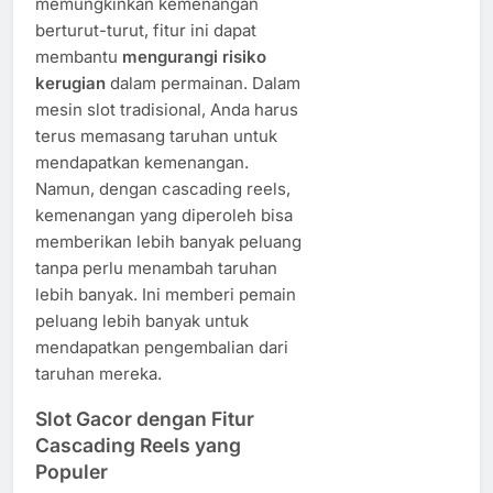
memungkinkan kemenangan
berturut-turut, fitur ini dapat
membantu
mengurangi risiko
kerugian
dalam permainan. Dalam
mesin slot tradisional, Anda harus
terus memasang taruhan untuk
mendapatkan kemenangan.
Namun, dengan cascading reels,
kemenangan yang diperoleh bisa
memberikan lebih banyak peluang
tanpa perlu menambah taruhan
lebih banyak. Ini memberi pemain
peluang lebih banyak untuk
mendapatkan pengembalian dari
taruhan mereka.
Slot Gacor dengan Fitur
Cascading Reels yang
Populer