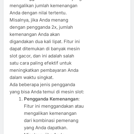
mengalikan jumlah kemenangan
Anda dengan nilai tertentu.
Misalnya, jika Anda menang
dengan pengganda 2x, jumlah
kemenangan Anda akan
digandakan dua kali lipat. Fitur ini
dapat ditemukan di banyak mesin
slot gacor, dan ini adalah salah
satu cara paling efektif untuk
meningkatkan pembayaran Anda
dalam waktu singkat.
Ada beberapa jenis pengganda
yang bisa Anda temui di mesin slot:
Pengganda Kemenangan
:
Fitur ini menggandakan atau
mengalikan kemenangan
dari kombinasi pemenang
yang Anda dapatkan.