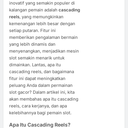
inovatif yang semakin populer di
kalangan pemain adalah
cascading
reels
, yang memungkinkan
kemenangan lebih besar dengan
setiap putaran. Fitur ini
memberikan pengalaman bermain
yang lebih dinamis dan
menyenangkan, menjadikan mesin
slot semakin menarik untuk
dimainkan. Lantas, apa itu
cascading reels, dan bagaimana
fitur ini dapat meningkatkan
peluang Anda dalam permainan
slot gacor? Dalam artikel ini, kita
akan membahas apa itu cascading
reels, cara kerjanya, dan apa
kelebihannya bagi pemain slot.
Apa Itu Cascading Reels?