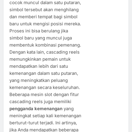
cocok muncul dalam satu putaran,
simbol tersebut akan menghilang
dan memberi tempat bagi simbol
baru untuk mengisi posisi mereka.
Proses ini bisa berulang jika
simbol baru yang muncul juga
membentuk kombinasi pemenang.
Dengan kata lain, cascading reels
memungkinkan pemain untuk
mendapatkan lebih dari satu
kemenangan dalam satu putaran,
yang meningkatkan peluang
kemenangan secara keseluruhan.
Beberapa mesin slot dengan fitur
cascading reels juga memiliki
pengganda kemenangan
yang
meningkat setiap kali kemenangan
berturut-turut terjadi. Ini artinya,
jika Anda mendapatkan beberapa