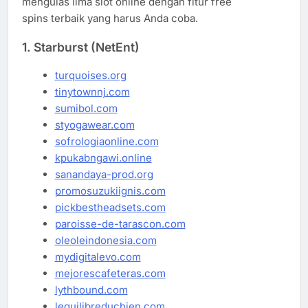
mengulas lima slot online dengan fitur free
spins terbaik yang harus Anda coba.
1.
Starburst (NetEnt)
turquoises.org
tinytownnj.com
sumibol.com
styogawear.com
sofrologiaonline.com
kpukabngawi.online
sanandaya-prod.org
promosuzukiignis.com
pickbestheadsets.com
paroisse-de-tarascon.com
oleoleindonesia.com
mydigitalevo.com
mejorescafeteras.com
lythbound.com
lequilibreduchien.com