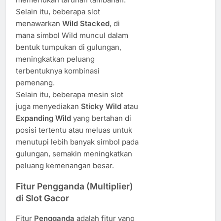
Selain itu, beberapa slot
menawarkan
Wild Stacked
, di
mana simbol Wild muncul dalam
bentuk tumpukan di gulungan,
meningkatkan peluang
terbentuknya kombinasi
pemenang.
Selain itu, beberapa mesin slot
juga menyediakan
Sticky Wild
atau
Expanding Wild
yang bertahan di
posisi tertentu atau meluas untuk
menutupi lebih banyak simbol pada
gulungan, semakin meningkatkan
peluang kemenangan besar.
Fitur Pengganda (Multiplier)
di Slot Gacor
Fitur
Pengganda
adalah fitur yang