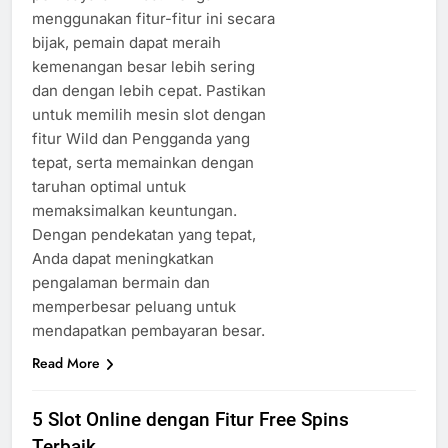
menggunakan fitur-fitur ini secara
bijak, pemain dapat meraih
kemenangan besar lebih sering
dan dengan lebih cepat. Pastikan
untuk memilih mesin slot dengan
fitur Wild dan Pengganda yang
tepat, serta memainkan dengan
taruhan optimal untuk
memaksimalkan keuntungan.
Dengan pendekatan yang tepat,
Anda dapat meningkatkan
pengalaman bermain dan
memperbesar peluang untuk
mendapatkan pembayaran besar.
Read More
5 Slot Online dengan Fitur Free Spins
Terbaik