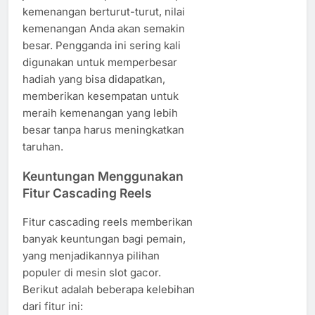
kemenangan berturut-turut, nilai
kemenangan Anda akan semakin
besar. Pengganda ini sering kali
digunakan untuk memperbesar
hadiah yang bisa didapatkan,
memberikan kesempatan untuk
meraih kemenangan yang lebih
besar tanpa harus meningkatkan
taruhan.
Keuntungan Menggunakan
Fitur Cascading Reels
Fitur cascading reels memberikan
banyak keuntungan bagi pemain,
yang menjadikannya pilihan
populer di mesin slot gacor.
Berikut adalah beberapa kelebihan
dari fitur ini: