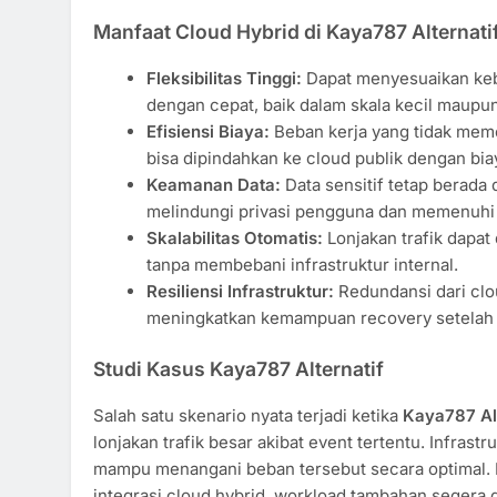
Manfaat Cloud Hybrid di Kaya787 Alternati
Fleksibilitas Tinggi:
Dapat menyesuaikan keb
dengan cepat, baik dalam skala kecil maupun
Efisiensi Biaya:
Beban kerja yang tidak meme
bisa dipindahkan ke cloud publik dengan bia
Keamanan Data:
Data sensitif tetap berada d
melindungi privasi pengguna dan memenuhi 
Skalabilitas Otomatis:
Lonjakan trafik dapat 
tanpa membebani infrastruktur internal.
Resiliensi Infrastruktur:
Redundansi dari clo
meningkatkan kemampuan recovery setelah 
Studi Kasus Kaya787 Alternatif
Salah satu skenario nyata terjadi ketika
Kaya787 Alt
lonjakan trafik besar akibat event tertentu. Infrastru
mampu menangani beban tersebut secara optimal.
integrasi cloud hybrid, workload tambahan segera d