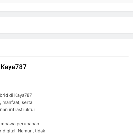
i Kaya787
brid di Kaya787
, manfaat, serta
nan infrastruktur
membawa perubahan
 digital. Namun, tidak