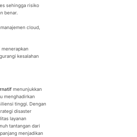
es sehingga risiko
n benar.
m manajemen cloud,
if menerapkan
urangi kesalahan
natif
menunjukkan
pu menghadirkan
siliensi tinggi. Dengan
rategi disaster
litas layanan
nuh tantangan dari
a panjang menjadikan