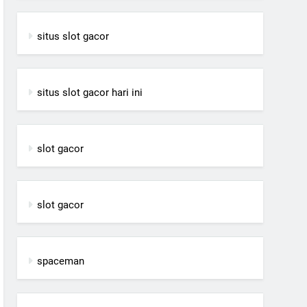
situs slot gacor
situs slot gacor hari ini
slot gacor
slot gacor
spaceman