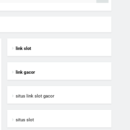
link slot
link gacor
situs link slot gacor
situs slot