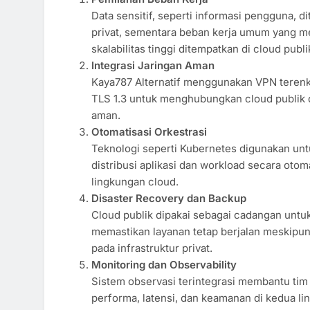
Data sensitif, seperti informasi pengguna, d
privat, sementara beban kerja umum yang 
skalabilitas tinggi ditempatkan di cloud publi
Integrasi Jaringan Aman
Kaya787 Alternatif menggunakan VPN terenkr
TLS 1.3 untuk menghubungkan cloud publik 
aman.
Otomatisasi Orkestrasi
Teknologi seperti Kubernetes digunakan un
distribusi aplikasi dan workload secara otom
lingkungan cloud.
Disaster Recovery dan Backup
Cloud publik dipakai sebagai cadangan untuk
memastikan layanan tetap berjalan meskipun
pada infrastruktur privat.
Monitoring dan Observability
Sistem observasi terintegrasi membantu ti
performa, latensi, dan keamanan di kedua li