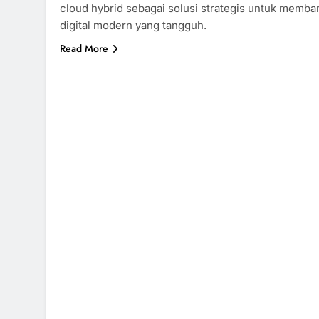
cloud hybrid sebagai solusi strategis untuk memba
digital modern yang tangguh.
Read More