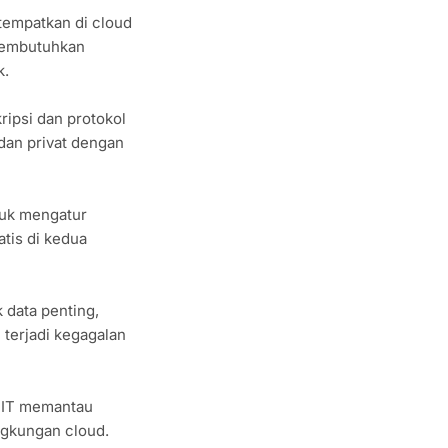
itempatkan di cloud
membutuhkan
k.
ipsi dan protokol
dan privat dengan
tuk mengatur
atis di kedua
 data penting,
 terjadi kegagalan
m IT memantau
ngkungan cloud.