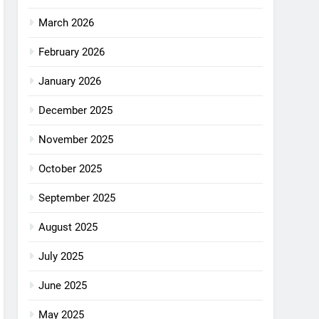
March 2026
February 2026
January 2026
December 2025
November 2025
October 2025
September 2025
August 2025
July 2025
June 2025
May 2025