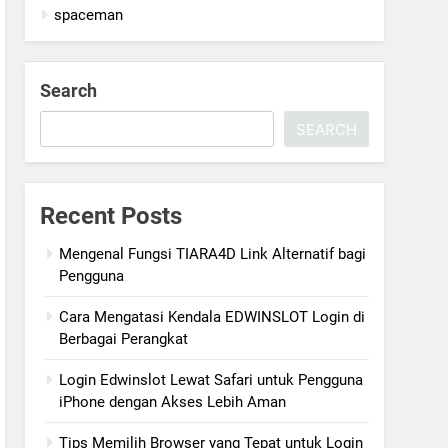
spaceman
Search
SEARCH
Recent Posts
Mengenal Fungsi TIARA4D Link Alternatif bagi
Pengguna
Cara Mengatasi Kendala EDWINSLOT Login di
Berbagai Perangkat
Login Edwinslot Lewat Safari untuk Pengguna
iPhone dengan Akses Lebih Aman
Tips Memilih Browser yang Tepat untuk Login