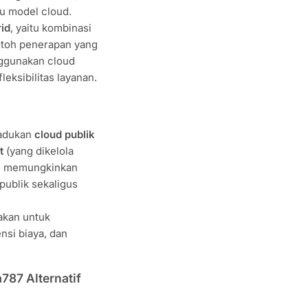
u model cloud.
id
, yaitu kombinasi
ontoh penerapan yang
ggunakan cloud
eksibilitas layanan.
madukan
cloud publik
t
(yang dikelola
ini memungkinkan
publik sekaligus
nakan untuk
nsi biaya, dan
787 Alternatif