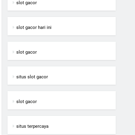
slot gacor
slot gacor hari ini
slot gacor
situs slot gacor
slot gacor
situs terpercaya