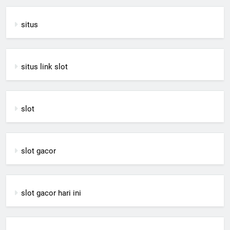
situs
situs link slot
slot
slot gacor
slot gacor hari ini