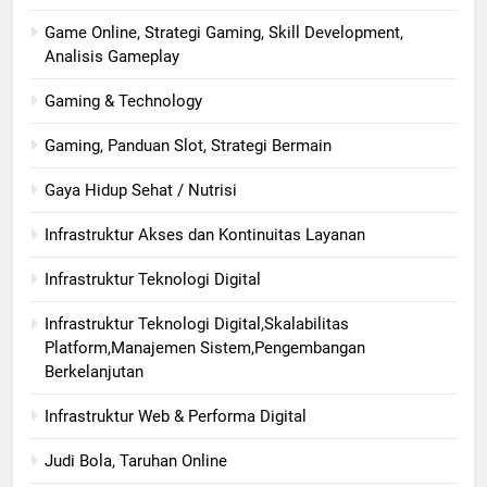
Game Online, Strategi Gaming, Skill Development,
Analisis Gameplay
Gaming & Technology
Gaming, Panduan Slot, Strategi Bermain
Gaya Hidup Sehat / Nutrisi
Infrastruktur Akses dan Kontinuitas Layanan
Infrastruktur Teknologi Digital
Infrastruktur Teknologi Digital,Skalabilitas
Platform,Manajemen Sistem,Pengembangan
Berkelanjutan
Infrastruktur Web & Performa Digital
Judi Bola, Taruhan Online