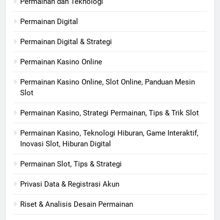
Permainan dan Teknologi
Permainan Digital
Permainan Digital & Strategi
Permainan Kasino Online
Permainan Kasino Online, Slot Online, Panduan Mesin
Slot
Permainan Kasino, Strategi Permainan, Tips & Trik Slot
Permainan Kasino, Teknologi Hiburan, Game Interaktif,
Inovasi Slot, Hiburan Digital
Permainan Slot, Tips & Strategi
Privasi Data & Registrasi Akun
Riset & Analisis Desain Permainan