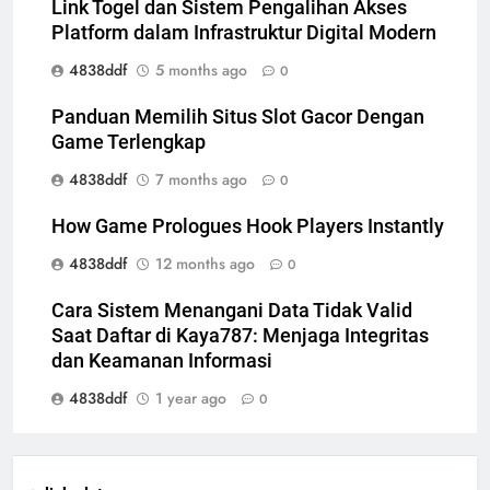
Link Togel dan Sistem Pengalihan Akses
Platform dalam Infrastruktur Digital Modern
4838ddf
5 months ago
0
Panduan Memilih Situs Slot Gacor Dengan
Game Terlengkap
4838ddf
7 months ago
0
How Game Prologues Hook Players Instantly
4838ddf
12 months ago
0
Cara Sistem Menangani Data Tidak Valid
Saat Daftar di Kaya787: Menjaga Integritas
dan Keamanan Informasi
4838ddf
1 year ago
0