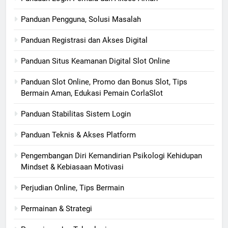
Panduan Pengguna, Solusi Masalah
Panduan Registrasi dan Akses Digital
Panduan Situs Keamanan Digital Slot Online
Panduan Slot Online, Promo dan Bonus Slot, Tips
Bermain Aman, Edukasi Pemain CorlaSlot
Panduan Stabilitas Sistem Login
Panduan Teknis & Akses Platform
Pengembangan Diri Kemandirian Psikologi Kehidupan
Mindset & Kebiasaan Motivasi
Perjudian Online, Tips Bermain
Permainan & Strategi