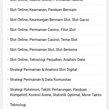
Slot Online, Keamanan, Panduan Bermain
Slot Online, Keuntungan Bermain Slot, Slot Gacor
Slot Online, Permainan Casino, Fitur Slot
Slot Online, Permainan Casino, Tema Slot
Slot Online, Permainan Slot, Slot Bertema
Slot Online, Teknologi Perjudian, Analisis Data
Strategi Permainan & Analisis Slot Digital
Strategi Permainan & Data Komunitas
Strategi Pokémon, Taktik Pertarungan, Panduan
Kompetitif, Kontrol Arena, Statistik Optimal, Move Taktis
Teknologi