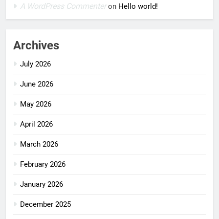
A WordPress Commenter
on
Hello world!
Archives
July 2026
June 2026
May 2026
April 2026
March 2026
February 2026
January 2026
December 2025