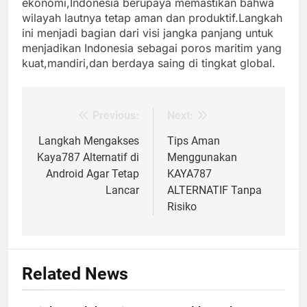
ekonomi,Indonesia berupaya memastikan bahwa
wilayah lautnya tetap aman dan produktif.Langkah
ini menjadi bagian dari visi jangka panjang untuk
menjadikan Indonesia sebagai poros maritim yang
kuat,mandiri,dan berdaya saing di tingkat global.
Previous:
Next:
Post
navigation
Langkah Mengakses
Tips Aman
Kaya787 Alternatif di
Menggunakan
Android Agar Tetap
KAYA787
Lancar
ALTERNATIF Tanpa
Risiko
Related News