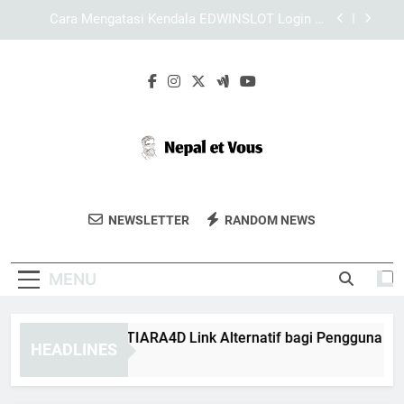
Skip
Login Edwinslot Lewat Safari untuk Pengguna
to
iPhone dengan Akses Lebih Aman
content
Tips Memilih Browser yang Tepat untuk Login
Lebah4D
Mengenal Fungsi TIARA4D Link Alternatif bagi
Pengguna
Cara Mengatasi Kendala EDWINSLOT Login di
Berbagai Perangkat
Login Edwinslot Lewat Safari untuk Pengguna
iPhone dengan Akses Lebih Aman
Nepal Et Vous
Jelajahi Keindahan Nepal Dengan Panduan
Tips Memilih Browser yang Tepat untuk Login
NEWSLETTER
RANDOM NEWS
Lebah4D
Dari Nepal Et Vous.
MENU
ngenal Fungsi TIARA4D Link Alternatif bagi Pengguna
HEADLINES
Weeks Ago