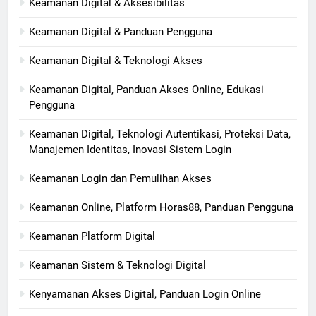
Keamanan Digital & Aksesibilitas
Keamanan Digital & Panduan Pengguna
Keamanan Digital & Teknologi Akses
Keamanan Digital, Panduan Akses Online, Edukasi
Pengguna
Keamanan Digital, Teknologi Autentikasi, Proteksi Data,
Manajemen Identitas, Inovasi Sistem Login
Keamanan Login dan Pemulihan Akses
Keamanan Online, Platform Horas88, Panduan Pengguna
Keamanan Platform Digital
Keamanan Sistem & Teknologi Digital
Kenyamanan Akses Digital, Panduan Login Online