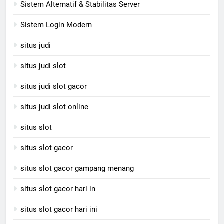
Sistem Alternatif & Stabilitas Server
Sistem Login Modern
situs judi
situs judi slot
situs judi slot gacor
situs judi slot online
situs slot
situs slot gacor
situs slot gacor gampang menang
situs slot gacor hari in
situs slot gacor hari ini