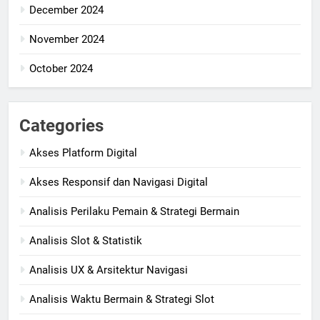
December 2024
November 2024
October 2024
Categories
Akses Platform Digital
Akses Responsif dan Navigasi Digital
Analisis Perilaku Pemain & Strategi Bermain
Analisis Slot & Statistik
Analisis UX & Arsitektur Navigasi
Analisis Waktu Bermain & Strategi Slot