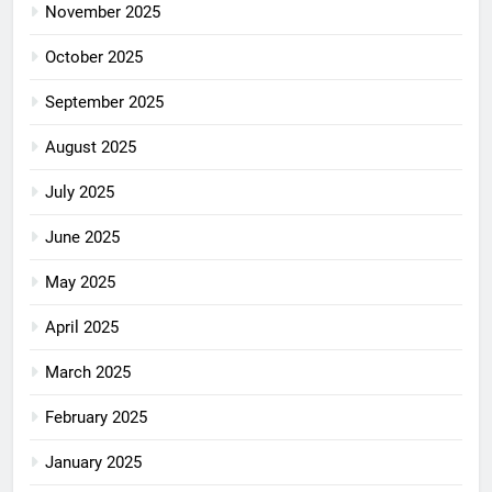
November 2025
October 2025
September 2025
August 2025
July 2025
June 2025
May 2025
April 2025
March 2025
February 2025
January 2025