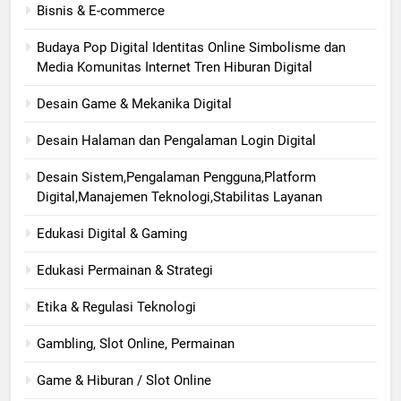
Bisnis & E-commerce
Budaya Pop Digital Identitas Online Simbolisme dan
Media Komunitas Internet Tren Hiburan Digital
Desain Game & Mekanika Digital
Desain Halaman dan Pengalaman Login Digital
Desain Sistem,Pengalaman Pengguna,Platform
Digital,Manajemen Teknologi,Stabilitas Layanan
Edukasi Digital & Gaming
Edukasi Permainan & Strategi
Etika & Regulasi Teknologi
Gambling, Slot Online, Permainan
Game & Hiburan / Slot Online