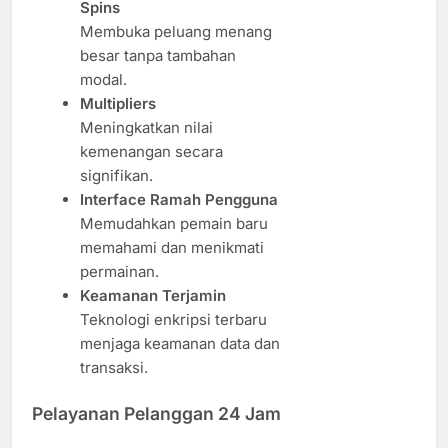
Spins
Membuka peluang menang
besar tanpa tambahan
modal.
Multipliers
Meningkatkan nilai
kemenangan secara
signifikan.
Interface Ramah Pengguna
Memudahkan pemain baru
memahami dan menikmati
permainan.
Keamanan Terjamin
Teknologi enkripsi terbaru
menjaga keamanan data dan
transaksi.
Pelayanan Pelanggan 24 Jam