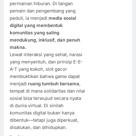
permainan hiburan. Di tangan
pemain dan pengembang yang
peduli, ia menjadi
media sosial
digital yang membentuk
komunitas yang saling
mendukung, inklusif, dan penuh
makna.
Lewat interaksi yang sehat, narasi
yang menyentuh, dan prinsip E-E-
A-T yang kokoh, slot gacor
membuktikan bahwa game dapat
menjadi
ruang tumbuh bersama
,
tempat di mana solidaritas dan nilai
sosial bisa terwujud secara nyata
di dunia virtual. Di sinilah
komunitas digital bukan hanya
dibentuk—tetapi juga diperkuat,
disatukan, dan dihidupkan.