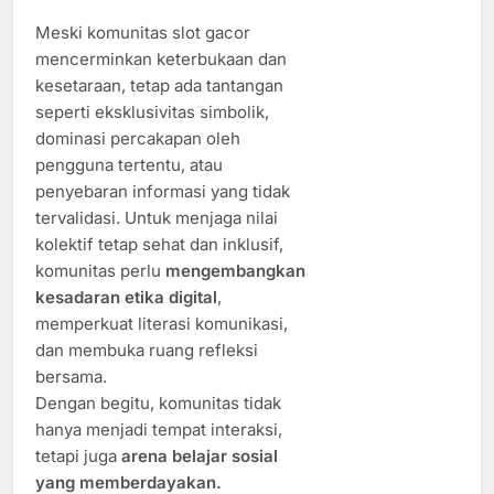
Meski komunitas slot gacor
mencerminkan keterbukaan dan
kesetaraan, tetap ada tantangan
seperti eksklusivitas simbolik,
dominasi percakapan oleh
pengguna tertentu, atau
penyebaran informasi yang tidak
tervalidasi. Untuk menjaga nilai
kolektif tetap sehat dan inklusif,
komunitas perlu
mengembangkan
kesadaran etika digital
,
memperkuat literasi komunikasi,
dan membuka ruang refleksi
bersama.
Dengan begitu, komunitas tidak
hanya menjadi tempat interaksi,
tetapi juga
arena belajar sosial
yang memberdayakan.