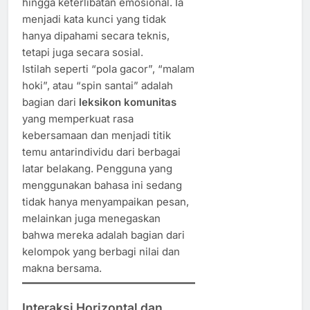
hingga keterlibatan emosional. Ia
menjadi kata kunci yang tidak
hanya dipahami secara teknis,
tetapi juga secara sosial.
Istilah seperti “pola gacor”, “malam
hoki”, atau “spin santai” adalah
bagian dari
leksikon komunitas
yang memperkuat rasa
kebersamaan dan menjadi titik
temu antarindividu dari berbagai
latar belakang. Pengguna yang
menggunakan bahasa ini sedang
tidak hanya menyampaikan pesan,
melainkan juga menegaskan
bahwa mereka adalah bagian dari
kelompok yang berbagi nilai dan
makna bersama.
Interaksi Horizontal dan