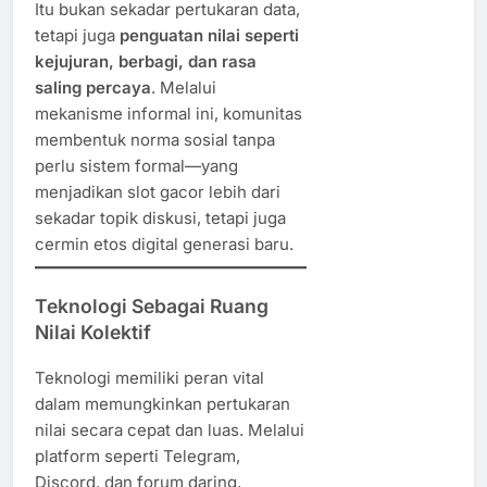
Itu bukan sekadar pertukaran data,
tetapi juga
penguatan nilai seperti
kejujuran, berbagi, dan rasa
saling percaya
. Melalui
mekanisme informal ini, komunitas
membentuk norma sosial tanpa
perlu sistem formal—yang
menjadikan slot gacor lebih dari
sekadar topik diskusi, tetapi juga
cermin etos digital generasi baru.
Teknologi Sebagai Ruang
Nilai Kolektif
Teknologi memiliki peran vital
dalam memungkinkan pertukaran
nilai secara cepat dan luas. Melalui
platform seperti Telegram,
Discord, dan forum daring,