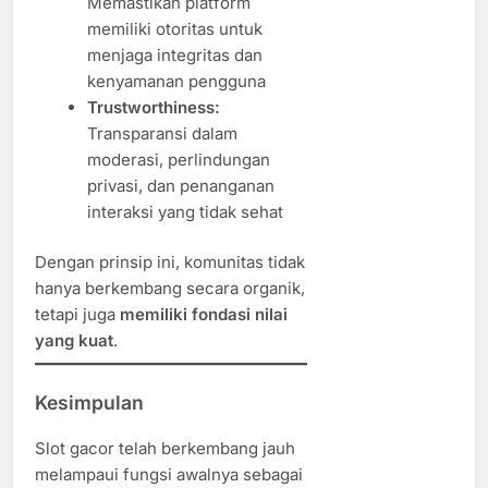
Memastikan platform
memiliki otoritas untuk
menjaga integritas dan
kenyamanan pengguna
Trustworthiness:
Transparansi dalam
moderasi, perlindungan
privasi, dan penanganan
interaksi yang tidak sehat
Dengan prinsip ini, komunitas tidak
hanya berkembang secara organik,
tetapi juga
memiliki fondasi nilai
yang kuat
.
Kesimpulan
Slot gacor telah berkembang jauh
melampaui fungsi awalnya sebagai