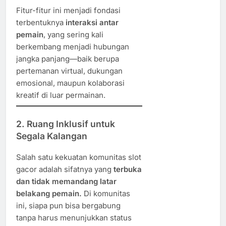
Fitur-fitur ini menjadi fondasi
terbentuknya
interaksi antar
pemain
, yang sering kali
berkembang menjadi hubungan
jangka panjang—baik berupa
pertemanan virtual, dukungan
emosional, maupun kolaborasi
kreatif di luar permainan.
2.
Ruang Inklusif untuk
Segala Kalangan
Salah satu kekuatan komunitas slot
gacor adalah sifatnya yang
terbuka
dan tidak memandang latar
belakang pemain.
Di komunitas
ini, siapa pun bisa bergabung
tanpa harus menunjukkan status