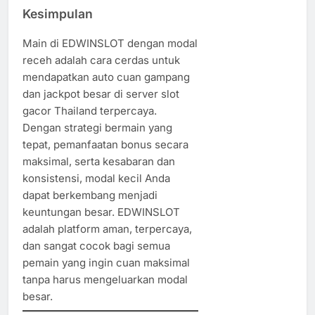
Kesimpulan
Main di EDWINSLOT dengan modal
receh adalah cara cerdas untuk
mendapatkan auto cuan gampang
dan jackpot besar di server slot
gacor Thailand terpercaya.
Dengan strategi bermain yang
tepat, pemanfaatan bonus secara
maksimal, serta kesabaran dan
konsistensi, modal kecil Anda
dapat berkembang menjadi
keuntungan besar. EDWINSLOT
adalah platform aman, terpercaya,
dan sangat cocok bagi semua
pemain yang ingin cuan maksimal
tanpa harus mengeluarkan modal
besar.