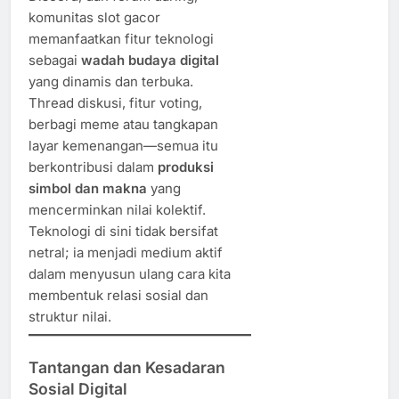
komunitas slot gacor
memanfaatkan fitur teknologi
sebagai
wadah budaya digital
yang dinamis dan terbuka.
Thread diskusi, fitur voting,
berbagi meme atau tangkapan
layar kemenangan—semua itu
berkontribusi dalam
produksi
simbol dan makna
yang
mencerminkan nilai kolektif.
Teknologi di sini tidak bersifat
netral; ia menjadi medium aktif
dalam menyusun ulang cara kita
membentuk relasi sosial dan
struktur nilai.
Tantangan dan Kesadaran
Sosial Digital