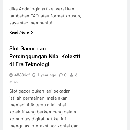
Jika Anda ingin artikel versi lain,
tambahan FAQ, atau format khusus,
saya siap membantu!
Read More
Slot Gacor dan
Persinggungan Nilai Kolektif
di Era Teknologi
4838ddf
1 year ago
0
6
mins
Slot gacor bukan lagi sekadar
istilah permainan, melainkan
menjadi titik temu nilai-nilai
kolektif yang berkembang dalam
komunitas digital. Artikel ini
mengulas interaksi horizontal dan