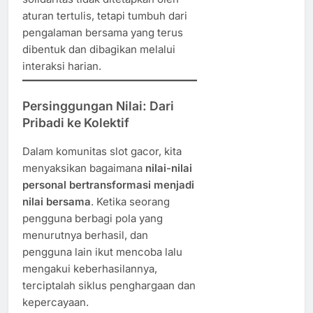
aturan tertulis, tetapi tumbuh dari
pengalaman bersama yang terus
dibentuk dan dibagikan melalui
interaksi harian.
Persinggungan Nilai: Dari
Pribadi ke Kolektif
Dalam komunitas slot gacor, kita
menyaksikan bagaimana
nilai-nilai
personal bertransformasi menjadi
nilai bersama
. Ketika seorang
pengguna berbagi pola yang
menurutnya berhasil, dan
pengguna lain ikut mencoba lalu
mengakui keberhasilannya,
terciptalah siklus penghargaan dan
kepercayaan.