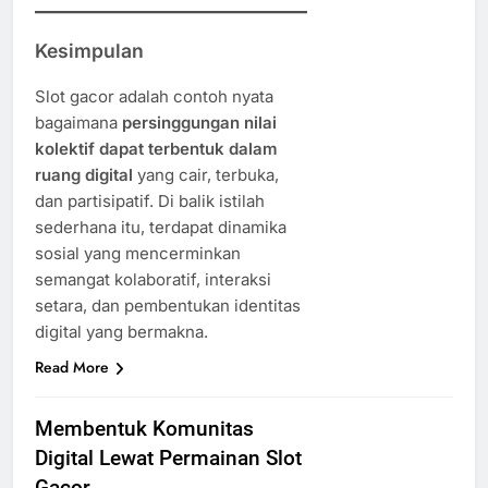
Kesimpulan
Slot gacor adalah contoh nyata
bagaimana
persinggungan nilai
kolektif dapat terbentuk dalam
ruang digital
yang cair, terbuka,
dan partisipatif. Di balik istilah
sederhana itu, terdapat dinamika
sosial yang mencerminkan
semangat kolaboratif, interaksi
setara, dan pembentukan identitas
digital yang bermakna.
Read More
Membentuk Komunitas
Digital Lewat Permainan Slot
Gacor