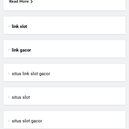
Read More
link slot
link gacor
situs link slot gacor
situs slot
situs slot gacor