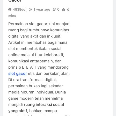
4838ddf
1 year ago
0
6
mins
Permainan slot gacor kini menjadi
ruang bagi tumbuhnya komunitas
digital yang aktif dan inklusif.
Artikel ini membahas bagaimana
slot membentuk ikatan sosial
online melalui fitur kolaboratif,
komunikasi antarpemain, dan
prinsip E-E-A-T yang mendorong
slot gacor
etis dan berkelanjutan.
Di era transformasi digital,
permainan bukan lagi sekadar
media hiburan individual. Dunia
game modern telah menjelma
menjadi
ruang interaksi sosial
yang aktif
, bahkan mampu