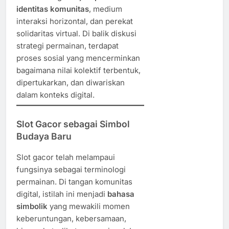
identitas komunitas
, medium
interaksi horizontal, dan perekat
solidaritas virtual. Di balik diskusi
strategi permainan, terdapat
proses sosial yang mencerminkan
bagaimana nilai kolektif terbentuk,
dipertukarkan, dan diwariskan
dalam konteks digital.
Slot Gacor sebagai Simbol
Budaya Baru
Slot gacor telah melampaui
fungsinya sebagai terminologi
permainan. Di tangan komunitas
digital, istilah ini menjadi
bahasa
simbolik
yang mewakili momen
keberuntungan, kebersamaan,