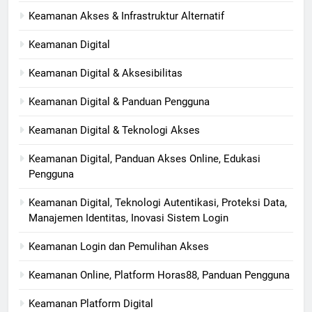
Keamanan Akses & Infrastruktur Alternatif
Keamanan Digital
Keamanan Digital & Aksesibilitas
Keamanan Digital & Panduan Pengguna
Keamanan Digital & Teknologi Akses
Keamanan Digital, Panduan Akses Online, Edukasi
Pengguna
Keamanan Digital, Teknologi Autentikasi, Proteksi Data,
Manajemen Identitas, Inovasi Sistem Login
Keamanan Login dan Pemulihan Akses
Keamanan Online, Platform Horas88, Panduan Pengguna
Keamanan Platform Digital