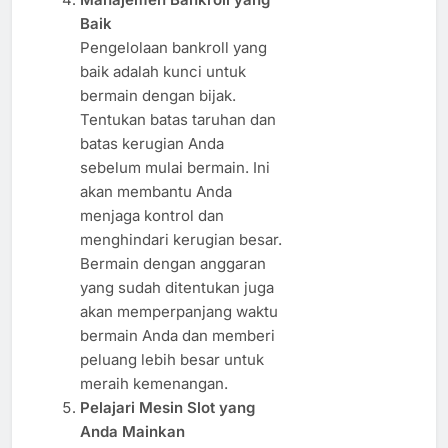
Baik
Pengelolaan bankroll yang
baik adalah kunci untuk
bermain dengan bijak.
Tentukan batas taruhan dan
batas kerugian Anda
sebelum mulai bermain. Ini
akan membantu Anda
menjaga kontrol dan
menghindari kerugian besar.
Bermain dengan anggaran
yang sudah ditentukan juga
akan memperpanjang waktu
bermain Anda dan memberi
peluang lebih besar untuk
meraih kemenangan.
Pelajari Mesin Slot yang
Anda Mainkan