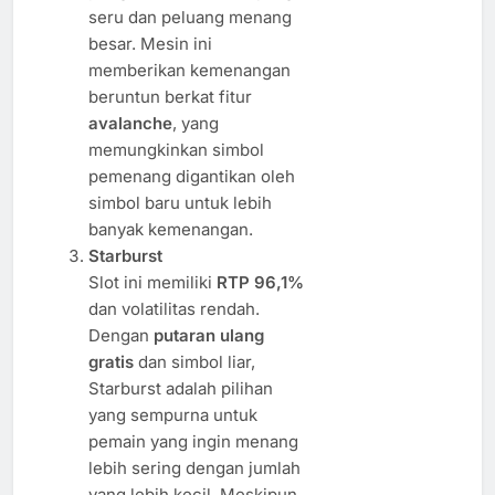
seru dan peluang menang
besar. Mesin ini
memberikan kemenangan
beruntun berkat fitur
avalanche
, yang
memungkinkan simbol
pemenang digantikan oleh
simbol baru untuk lebih
banyak kemenangan.
Starburst
Slot ini memiliki
RTP 96,1%
dan volatilitas rendah.
Dengan
putaran ulang
gratis
dan simbol liar,
Starburst adalah pilihan
yang sempurna untuk
pemain yang ingin menang
lebih sering dengan jumlah
yang lebih kecil. Meskipun