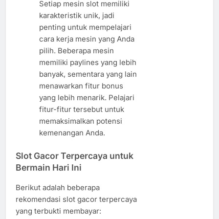
Setiap mesin slot memiliki
karakteristik unik, jadi
penting untuk mempelajari
cara kerja mesin yang Anda
pilih. Beberapa mesin
memiliki paylines yang lebih
banyak, sementara yang lain
menawarkan fitur bonus
yang lebih menarik. Pelajari
fitur-fitur tersebut untuk
memaksimalkan potensi
kemenangan Anda.
Slot Gacor Terpercaya untuk
Bermain Hari Ini
Berikut adalah beberapa
rekomendasi slot gacor terpercaya
yang terbukti membayar: