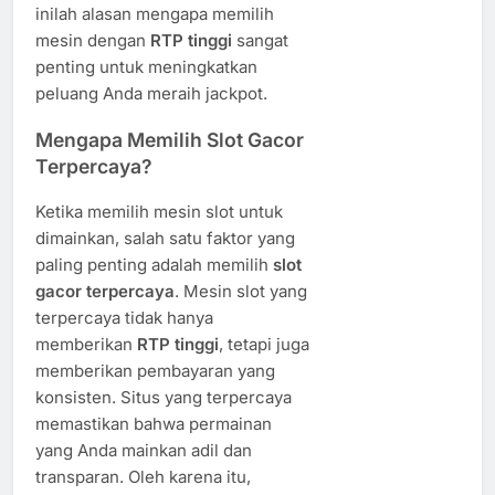
inilah alasan mengapa memilih
mesin dengan
RTP tinggi
sangat
penting untuk meningkatkan
peluang Anda meraih jackpot.
Mengapa Memilih Slot Gacor
Terpercaya?
Ketika memilih mesin slot untuk
dimainkan, salah satu faktor yang
paling penting adalah memilih
slot
gacor terpercaya
. Mesin slot yang
terpercaya tidak hanya
memberikan
RTP tinggi
, tetapi juga
memberikan pembayaran yang
konsisten. Situs yang terpercaya
memastikan bahwa permainan
yang Anda mainkan adil dan
transparan. Oleh karena itu,