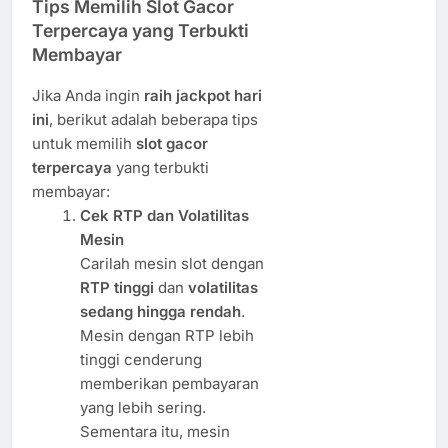
Tips Memilih Slot Gacor
Terpercaya yang Terbukti
Membayar
Jika Anda ingin
raih jackpot hari
ini
, berikut adalah beberapa tips
untuk memilih
slot gacor
terpercaya
yang terbukti
membayar:
Cek RTP dan Volatilitas
Mesin
Carilah mesin slot dengan
RTP tinggi
dan
volatilitas
sedang hingga rendah
.
Mesin dengan RTP lebih
tinggi cenderung
memberikan pembayaran
yang lebih sering.
Sementara itu, mesin