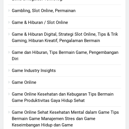
Gambling, Slot Online, Permainan
Game & Hiburan / Slot Online
Game & Hiburan Digital, Strategi Slot Online, Tips & Trik
Gaming, Hiburan Kreatif, Pengalaman Bermain
Game dan Hiburan, Tips Bermain Game, Pengembangan
Diri
Game Industry Insights
Game Online
Game Online Kesehatan dan Kebugaran Tips Bermain
Game Produktivitas Gaya Hidup Sehat
Game Online Sehat Kesehatan Mental dalam Game Tips
Bermain Game Manajemen Stres dan Game
Keseimbangan Hidup dan Game