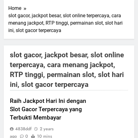
Home
slot gacor, jackpot besar, slot online terpercaya, cara
menang jackpot, RTP tinggi, permainan slot, slot hari
ini, slot gacor terpercaya
slot gacor, jackpot besar, slot online
terpercaya, cara menang jackpot,
RTP tinggi, permainan slot, slot hari
ini, slot gacor terpercaya
Raih Jackpot Hari Ini dengan
Slot Gacor Terpercaya yang
Terbukti Membayar
4838ddf
2 years
ago
0
10 mins