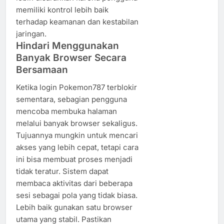
memiliki kontrol lebih baik
terhadap keamanan dan kestabilan
jaringan.
Hindari Menggunakan
Banyak Browser Secara
Bersamaan
Ketika login Pokemon787 terblokir
sementara, sebagian pengguna
mencoba membuka halaman
melalui banyak browser sekaligus.
Tujuannya mungkin untuk mencari
akses yang lebih cepat, tetapi cara
ini bisa membuat proses menjadi
tidak teratur. Sistem dapat
membaca aktivitas dari beberapa
sesi sebagai pola yang tidak biasa.
Lebih baik gunakan satu browser
utama yang stabil. Pastikan