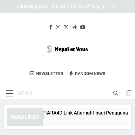
Skip
Login Edwinslot Lewat Safari untuk Pengguna
to
iPhone dengan Akses Lebih Aman
content
Tips Memilih Browser yang Tepat untuk Login
Lebah4D
Mengenal Fungsi TIARA4D Link Alternatif bagi
Pengguna
Cara Mengatasi Kendala EDWINSLOT Login di
Berbagai Perangkat
Login Edwinslot Lewat Safari untuk Pengguna
iPhone dengan Akses Lebih Aman
Nepal Et Vous
Jelajahi Keindahan Nepal Dengan Panduan
Tips Memilih Browser yang Tepat untuk Login
NEWSLETTER
RANDOM NEWS
Lebah4D
Dari Nepal Et Vous.
MENU
ngenal Fungsi TIARA4D Link Alternatif bagi Pengguna
HEADLINES
Weeks Ago