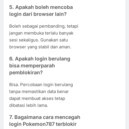
5. Apakah boleh mencoba
login dari browser lain?
Boleh sebagai pembanding, tetapi
jangan membuka terlalu banyak
sesi sekaligus. Gunakan satu
browser yang stabil dan aman.
6. Apakah login berulang
bisa memperparah
pemblokiran?
Bisa. Percobaan login berulang
tanpa memastikan data benar
dapat membuat akses tetap
dibatasi lebih lama.
7. Bagaimana cara mencegah
login Pokemon787 terblokir