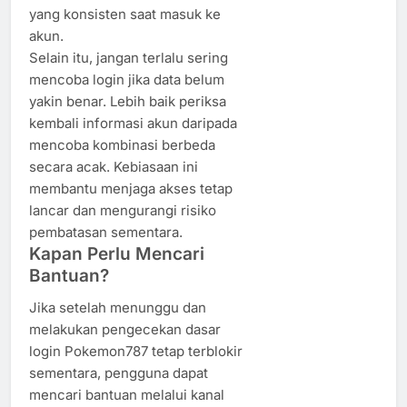
yang konsisten saat masuk ke
akun.
Selain itu, jangan terlalu sering
mencoba login jika data belum
yakin benar. Lebih baik periksa
kembali informasi akun daripada
mencoba kombinasi berbeda
secara acak. Kebiasaan ini
membantu menjaga akses tetap
lancar dan mengurangi risiko
pembatasan sementara.
Kapan Perlu Mencari
Bantuan?
Jika setelah menunggu dan
melakukan pengecekan dasar
login Pokemon787 tetap terblokir
sementara, pengguna dapat
mencari bantuan melalui kanal