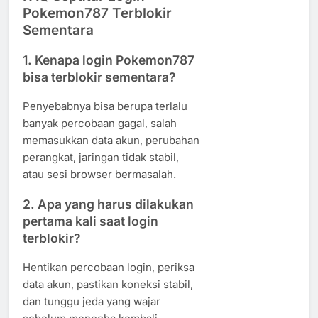
Pokemon787 Terblokir
Sementara
1. Kenapa login Pokemon787
bisa terblokir sementara?
Penyebabnya bisa berupa terlalu
banyak percobaan gagal, salah
memasukkan data akun, perubahan
perangkat, jaringan tidak stabil,
atau sesi browser bermasalah.
2. Apa yang harus dilakukan
pertama kali saat login
terblokir?
Hentikan percobaan login, periksa
data akun, pastikan koneksi stabil,
dan tunggu jeda yang wajar