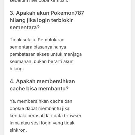
sebelum mencoba kembali.
3. Apakah akun Pokemon787
hilang jika login terblokir
sementara?
Tidak selalu. Pemblokiran
sementara biasanya hanya
pembatasan akses untuk menjaga
keamanan, bukan berarti akun
hilang.
4. Apakah membersihkan
cache bisa membantu?
Ya, membersihkan cache dan
cookie dapat membantu jika
kendala berasal dari data browser
lama atau sesi login yang tidak
sinkron.