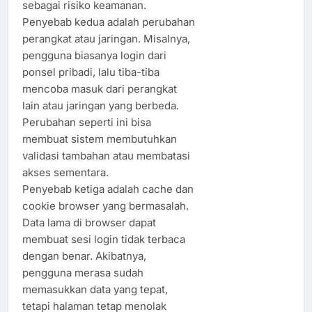
sebagai risiko keamanan.
Penyebab kedua adalah perubahan
perangkat atau jaringan. Misalnya,
pengguna biasanya login dari
ponsel pribadi, lalu tiba-tiba
mencoba masuk dari perangkat
lain atau jaringan yang berbeda.
Perubahan seperti ini bisa
membuat sistem membutuhkan
validasi tambahan atau membatasi
akses sementara.
Penyebab ketiga adalah cache dan
cookie browser yang bermasalah.
Data lama di browser dapat
membuat sesi login tidak terbaca
dengan benar. Akibatnya,
pengguna merasa sudah
memasukkan data yang tepat,
tetapi halaman tetap menolak