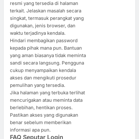
resmi yang tersedia di halaman
terkait. Jelaskan masalah secara
singkat, termasuk perangkat yang
digunakan, jenis browser, dan
waktu terjadinya kendala.
Hindari membagikan password
kepada pihak mana pun. Bantuan
yang aman biasanya tidak meminta
sandi secara langsung. Pengguna
cukup menyampaikan kendala
akses dan mengikuti prosedur
pemulihan yang tersedia.
Jika halaman yang terbuka terlihat
mencurigakan atau meminta data
berlebihan, hentikan proses.
Pastikan akses yang digunakan
benar sebelum memberikan
informasi apa pun.
FAQ Seputar Login