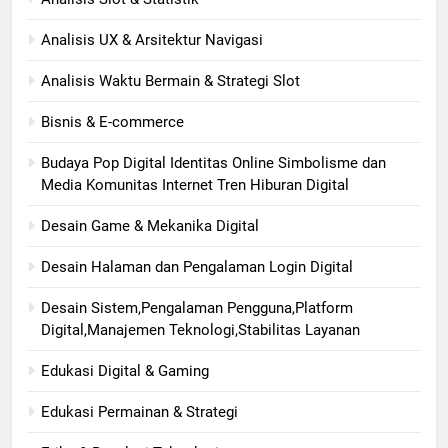
Analisis UX & Arsitektur Navigasi
Analisis Waktu Bermain & Strategi Slot
Bisnis & E-commerce
Budaya Pop Digital Identitas Online Simbolisme dan
Media Komunitas Internet Tren Hiburan Digital
Desain Game & Mekanika Digital
Desain Halaman dan Pengalaman Login Digital
Desain Sistem,Pengalaman Pengguna,Platform
Digital,Manajemen Teknologi,Stabilitas Layanan
Edukasi Digital & Gaming
Edukasi Permainan & Strategi