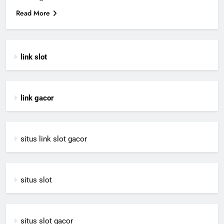
Read More
link slot
link gacor
situs link slot gacor
situs slot
situs slot gacor