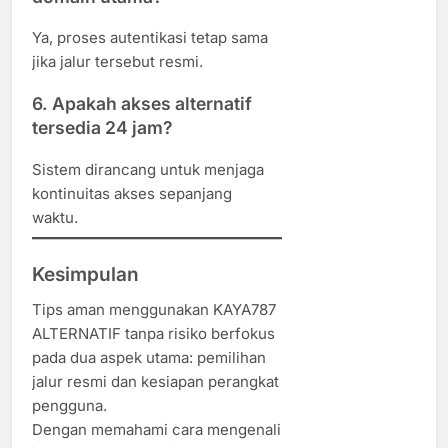
Ya, proses autentikasi tetap sama
jika jalur tersebut resmi.
6. Apakah akses alternatif
tersedia 24 jam?
Sistem dirancang untuk menjaga
kontinuitas akses sepanjang
waktu.
Kesimpulan
Tips aman menggunakan KAYA787
ALTERNATIF tanpa risiko berfokus
pada dua aspek utama: pemilihan
jalur resmi dan kesiapan perangkat
pengguna.
Dengan memahami cara mengenali