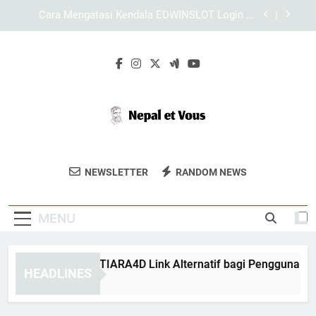
Skip
Login Edwinslot Lewat Safari untuk Pengguna
to
iPhone dengan Akses Lebih Aman
content
Tips Memilih Browser yang Tepat untuk Login
Lebah4D
Mengenal Fungsi TIARA4D Link Alternatif bagi
Pengguna
Cara Mengatasi Kendala EDWINSLOT Login di
Berbagai Perangkat
Login Edwinslot Lewat Safari untuk Pengguna
iPhone dengan Akses Lebih Aman
Nepal Et Vous
Jelajahi Keindahan Nepal Dengan Panduan
Tips Memilih Browser yang Tepat untuk Login
NEWSLETTER
RANDOM NEWS
Lebah4D
Dari Nepal Et Vous.
MENU
ngenal Fungsi TIARA4D Link Alternatif bagi Pengguna
HEADLINES
Weeks Ago