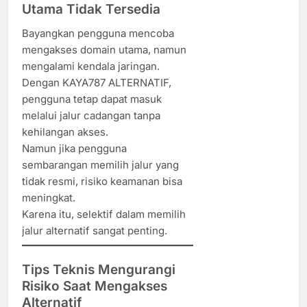
Utama Tidak Tersedia
Bayangkan pengguna mencoba
mengakses domain utama, namun
mengalami kendala jaringan.
Dengan KAYA787 ALTERNATIF,
pengguna tetap dapat masuk
melalui jalur cadangan tanpa
kehilangan akses.
Namun jika pengguna
sembarangan memilih jalur yang
tidak resmi, risiko keamanan bisa
meningkat.
Karena itu, selektif dalam memilih
jalur alternatif sangat penting.
Tips Teknis Mengurangi
Risiko Saat Mengakses
Alternatif