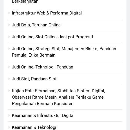
Berkelanjutan
Infrastruktur Web & Performa Digital
Judi Bola, Taruhan Online
Judi Online, Slot Online, Jackpot Progresif
Judi Online, Strategi Slot, Manajemen Risiko, Panduan
Pemula, Etika Bermain
Judi Online, Teknologi, Panduan
Judi Slot, Panduan Slot
Kajian Pola Permainan, Stabilitas Sistem Digital,
Observasi Ritme Mesin, Analisis Perilaku Game,
Pengalaman Bermain Konsisten
Keamanan & Infrastruktur Digital
Keamanan & Teknologi