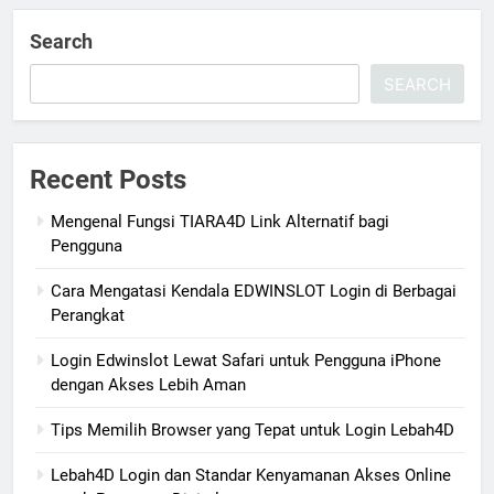
Search
SEARCH
Recent Posts
Mengenal Fungsi TIARA4D Link Alternatif bagi
Pengguna
Cara Mengatasi Kendala EDWINSLOT Login di Berbagai
Perangkat
Login Edwinslot Lewat Safari untuk Pengguna iPhone
dengan Akses Lebih Aman
Tips Memilih Browser yang Tepat untuk Login Lebah4D
Lebah4D Login dan Standar Kenyamanan Akses Online