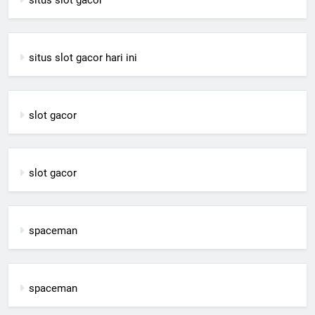
situs slot gacor hari ini
slot gacor
slot gacor
spaceman
spaceman