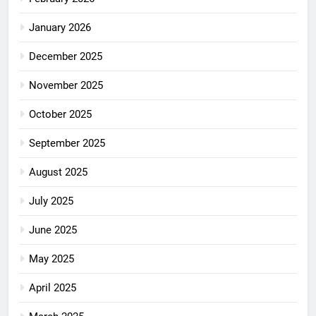
January 2026
December 2025
November 2025
October 2025
September 2025
August 2025
July 2025
June 2025
May 2025
April 2025