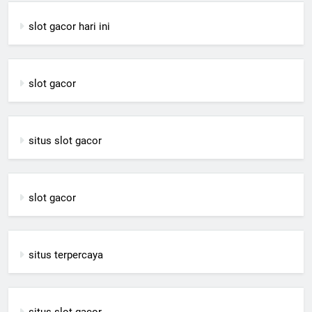
slot gacor hari ini
slot gacor
situs slot gacor
slot gacor
situs terpercaya
situs slot gacor