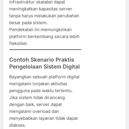
infrastruktur skalabel dapat
meningkatkan kapasitas server
tanpa harus melakukan perubahan
besar pada sistem.
Pendekatan ini memungkinkan
platform berkembang secara lebih
fleksibel.
Contoh Skenario Praktis
Pengelolaan Sistem Digital
Bayangkan sebuah platform digital
mengalami lonjakan aktivitas
pengguna pada waktu tertentu.
Jika sistem tidak dirancang
dengan baik, server dapat
mengalami overload dan
menyebabkan layanan tidak dapat
diakses.