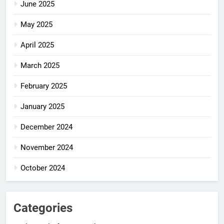
June 2025
May 2025
April 2025
March 2025
February 2025
January 2025
December 2024
November 2024
October 2024
Categories