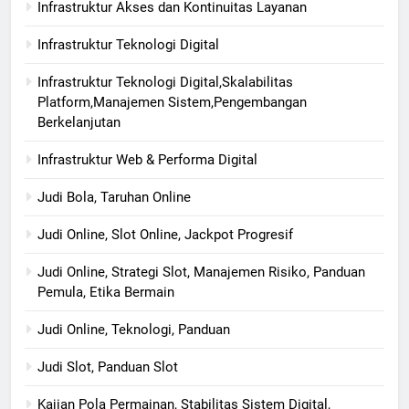
Infrastruktur Akses dan Kontinuitas Layanan
Infrastruktur Teknologi Digital
Infrastruktur Teknologi Digital,Skalabilitas
Platform,Manajemen Sistem,Pengembangan
Berkelanjutan
Infrastruktur Web & Performa Digital
Judi Bola, Taruhan Online
Judi Online, Slot Online, Jackpot Progresif
Judi Online, Strategi Slot, Manajemen Risiko, Panduan
Pemula, Etika Bermain
Judi Online, Teknologi, Panduan
Judi Slot, Panduan Slot
Kajian Pola Permainan, Stabilitas Sistem Digital,