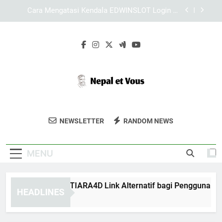
Skip
Login Edwinslot Lewat Safari untuk Pengguna
to
iPhone dengan Akses Lebih Aman
content
Tips Memilih Browser yang Tepat untuk Login
Lebah4D
Mengenal Fungsi TIARA4D Link Alternatif bagi
Pengguna
Cara Mengatasi Kendala EDWINSLOT Login di
Berbagai Perangkat
Login Edwinslot Lewat Safari untuk Pengguna
iPhone dengan Akses Lebih Aman
Nepal Et Vous
Jelajahi Keindahan Nepal Dengan Panduan
Tips Memilih Browser yang Tepat untuk Login
NEWSLETTER
RANDOM NEWS
Lebah4D
Dari Nepal Et Vous.
MENU
ngenal Fungsi TIARA4D Link Alternatif bagi Pengguna
HEADLINES
Month Ago