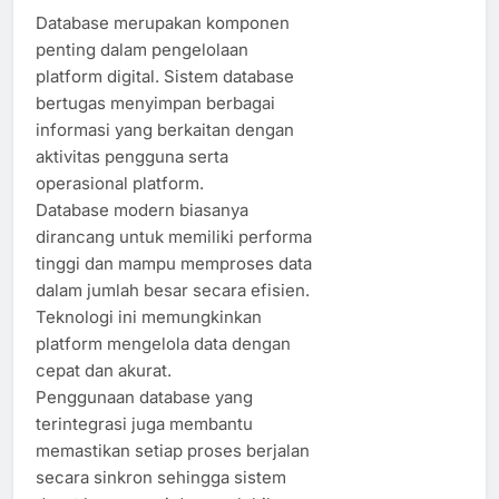
Database merupakan komponen
penting dalam pengelolaan
platform digital. Sistem database
bertugas menyimpan berbagai
informasi yang berkaitan dengan
aktivitas pengguna serta
operasional platform.
Database modern biasanya
dirancang untuk memiliki performa
tinggi dan mampu memproses data
dalam jumlah besar secara efisien.
Teknologi ini memungkinkan
platform mengelola data dengan
cepat dan akurat.
Penggunaan database yang
terintegrasi juga membantu
memastikan setiap proses berjalan
secara sinkron sehingga sistem