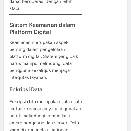
dapat beroperasi dengan lebih
stabil.
Sistem Keamanan dalam
Platform Digital
Keamanan merupakan aspek
penting dalam pengelolaan
platform digital. Sistem yang baik
harus mampu melindungi data
pengguna sekaligus menjaga
integritas layanan.
Enkripsi Data
Enkripsi data merupakan salah satu
metode keamanan yang digunakan
untuk melindungi komunikasi
antara pengguna dan server. Data
yang dikirim melalui jaringan