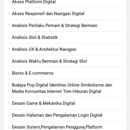
Akses Platform Digital
Akses Responsif dan Navigasi Digital
Analisis Perilaku Pemain & Strategi Bermain
Analisis Slot & Statistik
Analisis UX & Arsitektur Navigasi
Analisis Waktu Bermain & Strategi Slot
Bisnis & E-commerce
Budaya Pop Digital Identitas Online Simbolisme dan
Media Komunitas Internet Tren Hiburan Digital
Desain Game & Mekanika Digital
Desain Halaman dan Pengalaman Login Digital
Desain Sistem,Pengalaman Pengguna,Platform