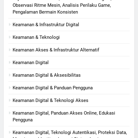
Observasi Ritme Mesin, Analisis Perilaku Game,
Pengalaman Bermain Konsisten
Keamanan & Infrastruktur Digital
Keamanan & Teknologi
Keamanan Akses & Infrastruktur Alternatif
Keamanan Digital
Keamanan Digital & Aksesibilitas
Keamanan Digital & Panduan Pengguna
Keamanan Digital & Teknologi Akses
Keamanan Digital, Panduan Akses Online, Edukasi
Pengguna
Keamanan Digital, Teknologi Autentikasi, Proteksi Data,