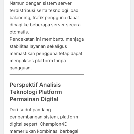
Namun dengan sistem server
terdistribusi serta teknologi load
balancing, trafik pengguna dapat
dibagi ke beberapa server secara
otomatis.
Pendekatan ini membantu menjaga
stabilitas layanan sekaligus
memastikan pengguna tetap dapat
mengakses platform tanpa
gangguan.
Perspektif Analisis
Teknologi Platform
Permainan Digital
Dari sudut pandang
pengembangan sistem, platform
digital seperti Champion4D
memerlukan kombinasi berbagai