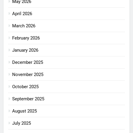
May 2026
April 2026
March 2026
February 2026
January 2026
December 2025
November 2025
October 2025
September 2025
August 2025
July 2025