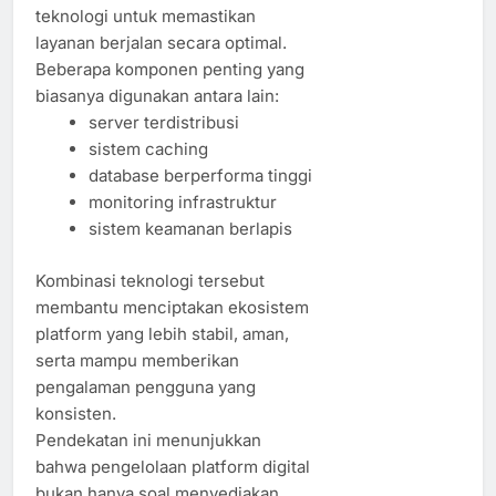
teknologi untuk memastikan
layanan berjalan secara optimal.
Beberapa komponen penting yang
biasanya digunakan antara lain:
server terdistribusi
sistem caching
database berperforma tinggi
monitoring infrastruktur
sistem keamanan berlapis
Kombinasi teknologi tersebut
membantu menciptakan ekosistem
platform yang lebih stabil, aman,
serta mampu memberikan
pengalaman pengguna yang
konsisten.
Pendekatan ini menunjukkan
bahwa pengelolaan platform digital
bukan hanya soal menyediakan