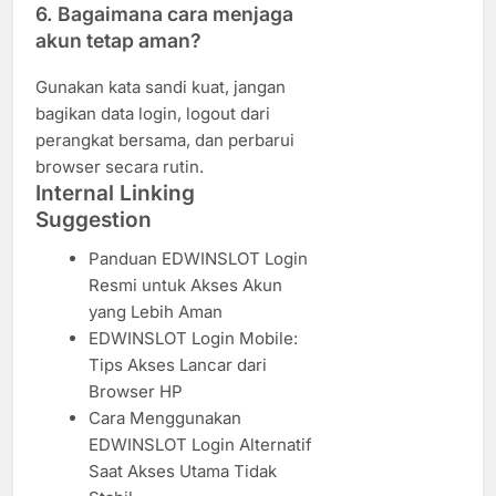
6. Bagaimana cara menjaga
akun tetap aman?
Gunakan kata sandi kuat, jangan
bagikan data login, logout dari
perangkat bersama, dan perbarui
browser secara rutin.
Internal Linking
Suggestion
Panduan EDWINSLOT Login
Resmi untuk Akses Akun
yang Lebih Aman
EDWINSLOT Login Mobile:
Tips Akses Lancar dari
Browser HP
Cara Menggunakan
EDWINSLOT Login Alternatif
Saat Akses Utama Tidak