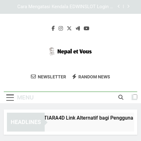
Skip
Login Edwinslot Lewat Safari untuk Pengguna
to
iPhone dengan Akses Lebih Aman
content
Tips Memilih Browser yang Tepat untuk Login
Lebah4D
Mengenal Fungsi TIARA4D Link Alternatif bagi
Pengguna
Cara Mengatasi Kendala EDWINSLOT Login di
Berbagai Perangkat
Login Edwinslot Lewat Safari untuk Pengguna
iPhone dengan Akses Lebih Aman
Nepal Et Vous
Jelajahi Keindahan Nepal Dengan Panduan
Tips Memilih Browser yang Tepat untuk Login
NEWSLETTER
RANDOM NEWS
Lebah4D
Dari Nepal Et Vous.
MENU
ngenal Fungsi TIARA4D Link Alternatif bagi Pengguna
HEADLINES
eeks Ago