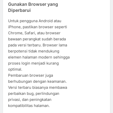
Gunakan Browser yang
Diperbarui
Untuk pengguna Android atau
iPhone, pastikan browser seperti
Chrome, Safari, atau browser
bawaan perangkat sudah berada
pada versi terbaru. Browser lama
berpotensi tidak mendukung
elemen halaman modern sehingga
proses login menjadi kurang
optimal.
Pembaruan browser juga
berhubungan dengan keamanan.
Versi terbaru biasanya membawa
perbaikan bug, perlindungan
privasi, dan peningkatan
kompatibilitas halaman.