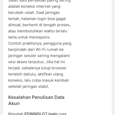
Salah satu penyebab paling sering
adalah koneksi internet yang
berubah-ubah. Saat jaringan
lemah, halaman login bisa gagal
dimuat, berhenti di tengah proses,
atau membutuhkan waktu terlalu
lama untuk merespons.
Contoh praktisnya, pengguna yang
berpindah dari Wi-Fi rumah ke
jaringan seluler sering mengalami
sesi akses terputus. Jika hal ini
terjadi, sebaiknya tutup browser
terlebih dahulu, aktifkan ulang
koneksi, lalu coba masuk kembali
setelah jaringan stabil.
Kesalahan Penulisan Data
Akun
Masalah
EDWINSLOT login
juga