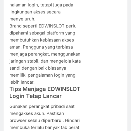
halaman login, tetapi juga pada
lingkungan akses secara
menyeluruh.
Brand seperti EDWINSLOT perlu
dipahami sebagai platform yang
membutuhkan kebiasaan akses
aman. Pengguna yang terbiasa
menjaga perangkat, menggunakan
jaringan stabil, dan mengelola kata
sandi dengan baik biasanya
memiliki pengalaman login yang
lebih lancar.
Tips Menjaga EDWINSLOT
Login Tetap Lancar
Gunakan perangkat pribadi saat
mengakses akun. Pastikan
browser selalu diperbarui. Hindari
membuka terlalu banyak tab berat