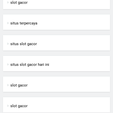
slot gacor
situs terpercaya
situs slot gacor
situs slot gacor hari ini
slot gacor
slot gacor