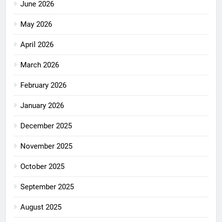
June 2026
May 2026
April 2026
March 2026
February 2026
January 2026
December 2025
November 2025
October 2025
September 2025
August 2025