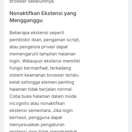
browser sebelumnya.
Nonaktifkan Ekstensi yang
Mengganggu
Beberapa ekstensi seperti
pemblokir iklan, pengaman script,
atau pengelola privasi dapat
memengaruhi tampilan halaman
login. Walaupun ekstensi memiliki
fungsi bermanfaat, terkadang
sistem keamanan browser terlalu
ketat sehingga elemen penting
halaman tidak berjalan normal.
Coba buka halaman dalam mode
incognito atau nonaktifkan
ekstensi sementara. Jika login
berhasil, pengguna dapat
menyesuaikan pengaturan
ekstensi agar tidak menghambat