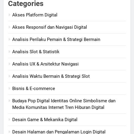
Categories
Akses Platform Digital
Akses Responsif dan Navigasi Digital
Analisis Perilaku Pemain & Strategi Bermain
Analisis Slot & Statistik
Analisis UX & Arsitektur Navigasi
Analisis Waktu Bermain & Strategi Slot
Bisnis & E-commerce
Budaya Pop Digital Identitas Online Simbolisme dan
Media Komunitas Internet Tren Hiburan Digital
Desain Game & Mekanika Digital
Desain Halaman dan Pengalaman Login Digital