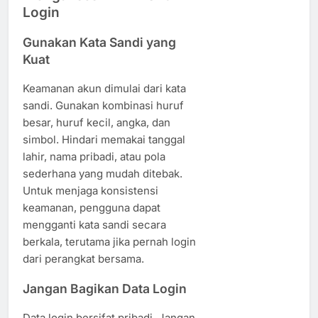
Login
Gunakan Kata Sandi yang
Kuat
Keamanan akun dimulai dari kata
sandi. Gunakan kombinasi huruf
besar, huruf kecil, angka, dan
simbol. Hindari memakai tanggal
lahir, nama pribadi, atau pola
sederhana yang mudah ditebak.
Untuk menjaga konsistensi
keamanan, pengguna dapat
mengganti kata sandi secara
berkala, terutama jika pernah login
dari perangkat bersama.
Jangan Bagikan Data Login
Data login bersifat pribadi. Jangan