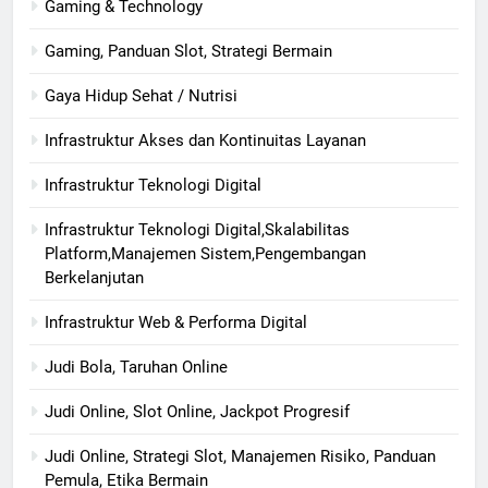
Gaming & Technology
Gaming, Panduan Slot, Strategi Bermain
Gaya Hidup Sehat / Nutrisi
Infrastruktur Akses dan Kontinuitas Layanan
Infrastruktur Teknologi Digital
Infrastruktur Teknologi Digital,Skalabilitas
Platform,Manajemen Sistem,Pengembangan
Berkelanjutan
Infrastruktur Web & Performa Digital
Judi Bola, Taruhan Online
Judi Online, Slot Online, Jackpot Progresif
Judi Online, Strategi Slot, Manajemen Risiko, Panduan
Pemula, Etika Bermain