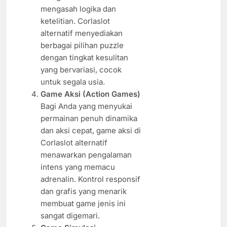
mengasah logika dan
ketelitian. Corlaslot
alternatif menyediakan
berbagai pilihan puzzle
dengan tingkat kesulitan
yang bervariasi, cocok
untuk segala usia.
Game Aksi (Action Games)
Bagi Anda yang menyukai
permainan penuh dinamika
dan aksi cepat, game aksi di
Corlaslot alternatif
menawarkan pengalaman
intens yang memacu
adrenalin. Kontrol responsif
dan grafis yang menarik
membuat game jenis ini
sangat digemari.