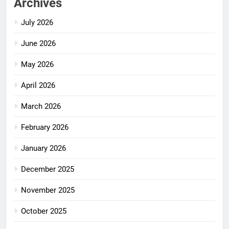
Archives
July 2026
June 2026
May 2026
April 2026
March 2026
February 2026
January 2026
December 2025
November 2025
October 2025