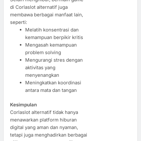
di Corlaslot alternatif juga
membawa berbagai manfaat lain,
seperti:
Melatih konsentrasi dan
kemampuan berpikir kritis
Mengasah kemampuan
problem solving
Mengurangi stres dengan
aktivitas yang
menyenangkan
Meningkatkan koordinasi
antara mata dan tangan
Kesimpulan
Corlaslot alternatif tidak hanya
menawarkan platform hiburan
digital yang aman dan nyaman,
tetapi juga menghadirkan berbagai