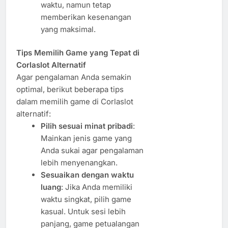
waktu, namun tetap
memberikan kesenangan
yang maksimal.
Tips Memilih Game yang Tepat di
Corlaslot Alternatif
Agar pengalaman Anda semakin
optimal, berikut beberapa tips
dalam memilih game di Corlaslot
alternatif:
Pilih sesuai minat pribadi
:
Mainkan jenis game yang
Anda sukai agar pengalaman
lebih menyenangkan.
Sesuaikan dengan waktu
luang
: Jika Anda memiliki
waktu singkat, pilih game
kasual. Untuk sesi lebih
panjang, game petualangan