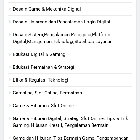
Desain Game & Mekanika Digital
Desain Halaman dan Pengalaman Login Digital
Desain Sistem,Pengalaman Pengguna,Platform
Digital,Manajemen Teknologi,Stabilitas Layanan
Edukasi Digital & Gaming
Edukasi Permainan & Strategi
Etika & Regulasi Teknologi
Gambling, Slot Online, Permainan
Game & Hiburan / Slot Online
Game & Hiburan Digital, Strategi Slot Online, Tips & Trik
Gaming, Hiburan Kreatif, Pengalaman Bermain
Game dan Hiburan, Tips Bermain Game, Pengembangan