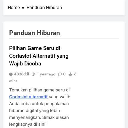
Home
Panduan Hiburan
Panduan Hiburan
Pilihan Game Seru di
Corlaslot Alternatif yang
Wajib Dicoba
4838ddf
1 year ago
0
6
mins
Temukan pilihan game seru di
Corlaslot alternatif
yang wajib
Anda coba untuk pengalaman
hiburan digital yang lebih
menyenangkan. Simak ulasan
lengkapnya di sini!