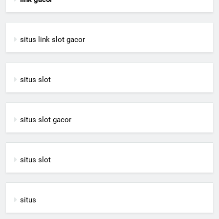
situs link slot gacor
situs slot
situs slot gacor
situs slot
situs