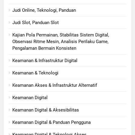
Judi Online, Teknologi, Panduan
Judi Slot, Panduan Slot
Kajian Pola Permainan, Stabilitas Sistem Digital,
Observasi Ritme Mesin, Analisis Perilaku Game,
Pengalaman Bermain Konsisten
Keamanan & Infrastruktur Digital
Keamanan & Teknologi
Keamanan Akses & Infrastruktur Alternatif
Keamanan Digital
Keamanan Digital & Aksesibilitas
Keamanan Digital & Panduan Pengguna
Keamanan Digital & Teknologi Akses