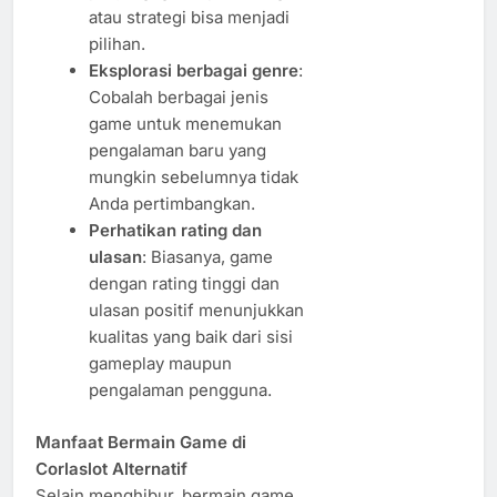
atau strategi bisa menjadi
pilihan.
Eksplorasi berbagai genre
:
Cobalah berbagai jenis
game untuk menemukan
pengalaman baru yang
mungkin sebelumnya tidak
Anda pertimbangkan.
Perhatikan rating dan
ulasan
: Biasanya, game
dengan rating tinggi dan
ulasan positif menunjukkan
kualitas yang baik dari sisi
gameplay maupun
pengalaman pengguna.
Manfaat Bermain Game di
Corlaslot Alternatif
Selain menghibur, bermain game