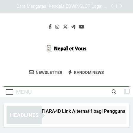
Skip
Login Edwinslot Lewat Safari untuk Pengguna
to
iPhone dengan Akses Lebih Aman
content
Tips Memilih Browser yang Tepat untuk Login
Lebah4D
Mengenal Fungsi TIARA4D Link Alternatif bagi
Pengguna
Cara Mengatasi Kendala EDWINSLOT Login di
Berbagai Perangkat
Login Edwinslot Lewat Safari untuk Pengguna
iPhone dengan Akses Lebih Aman
Nepal Et Vous
Jelajahi Keindahan Nepal Dengan Panduan
Tips Memilih Browser yang Tepat untuk Login
NEWSLETTER
RANDOM NEWS
Lebah4D
Dari Nepal Et Vous.
MENU
ngenal Fungsi TIARA4D Link Alternatif bagi Pengguna
HEADLINES
Weeks Ago