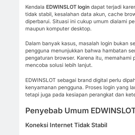
Kendala
EDWINSLOT login
dapat terjadi kare
tidak stabil, kesalahan data akun, cache b
diperbarui. Situasi ini cukup umum dialami 
maupun komputer desktop.
Dalam banyak kasus, masalah login bukan se
pengguna menunjukkan bahwa hambatan sering
pengaturan browser. Karena itu, memahami 
mencoba solusi lebih lanjut.
EDWINSLOT sebagai brand digital perlu dipa
kenyamanan pengguna. Proses login yang la
tetapi juga pada kesiapan perangkat dan ke
Penyebab Umum EDWINSLOT 
Koneksi Internet Tidak Stabil