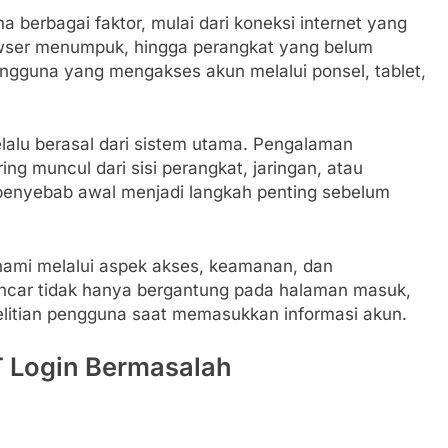
na berbagai faktor, mulai dari koneksi internet yang
rowser menumpuk, hingga perangkat yang belum
pengguna yang mengakses akun melalui ponsel, tablet,
lalu berasal dari sistem utama. Pengalaman
 muncul dari sisi perangkat, jaringan, atau
penyebab awal menjadi langkah penting sebelum
hami melalui aspek akses, keamanan, dan
ncar tidak hanya bergantung pada halaman masuk,
telitian pengguna saat memasukkan informasi akun.
Login Bermasalah