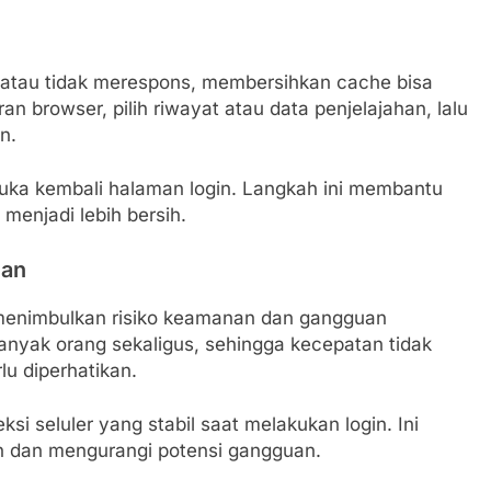
 atau tidak merespons, membersihkan cache bisa
n browser, pilih riwayat atau data penjelajahan, lalu
n.
buka kembali halaman login. Langkah ini membantu
menjadi lebih bersih.
man
 menimbulkan risiko keamanan dan gangguan
 banyak orang sekaligus, sehingga kecepatan tidak
lu diperhatikan.
ksi seluler yang stabil saat melakukan login. Ini
 dan mengurangi potensi gangguan.