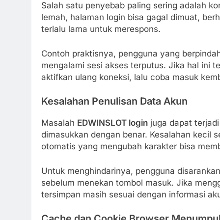
Salah satu penyebab paling sering adalah ko
lemah, halaman login bisa gagal dimuat, ber
terlalu lama untuk merespons.
Contoh praktisnya, pengguna yang berpindah d
mengalami sesi akses terputus. Jika hal ini t
aktifkan ulang koneksi, lalu coba masuk kemba
Kesalahan Penulisan Data Akun
Masalah
EDWINSLOT login
juga dapat terjadi
dimasukkan dengan benar. Kesalahan kecil se
otomatis yang mengubah karakter bisa memb
Untuk menghindarinya, pengguna disarankan
sebelum menekan tombol masuk. Jika menggu
tersimpan masih sesuai dengan informasi aku
Cache dan Cookie Browser Menumpu