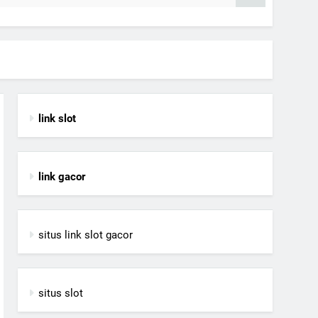
link slot
link gacor
situs link slot gacor
situs slot