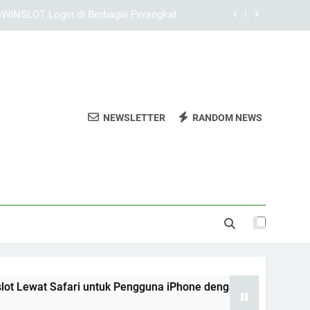
WINSLOT Login di Berbagai Perangkat
gguna iPhone dengan Akses Lebih Aman
owser yang Tepat untuk Login Lebah4D
TIARA4D Link Alternatif bagi Pengguna
NEWSLETTER
RANDOM NEWS
WINSLOT Login di Berbagai Perangkat
gguna iPhone dengan Akses Lebih Aman
owser yang Tepat untuk Login Lebah4D
afari untuk Pengguna iPhone dengan Akses Lebih Aman