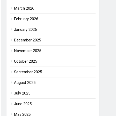
March 2026
February 2026
January 2026
December 2025
November 2025
October 2025
September 2025
August 2025
July 2025
June 2025
May 2025