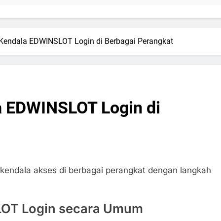
Kendala EDWINSLOT Login di Berbagai Perangkat
a EDWINSLOT Login di
endala akses di berbagai perangkat dengan langkah
OT Login secara Umum