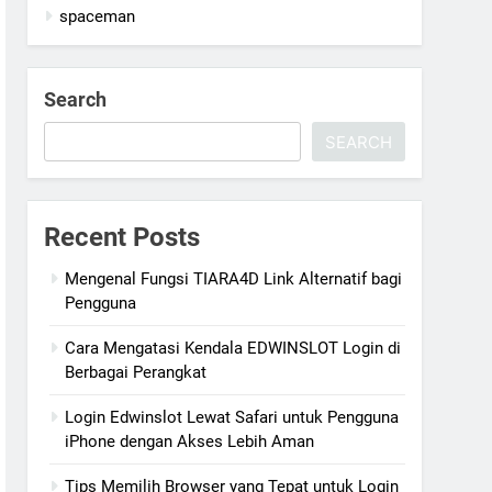
spaceman
Search
SEARCH
Recent Posts
Mengenal Fungsi TIARA4D Link Alternatif bagi
Pengguna
Cara Mengatasi Kendala EDWINSLOT Login di
Berbagai Perangkat
Login Edwinslot Lewat Safari untuk Pengguna
iPhone dengan Akses Lebih Aman
Tips Memilih Browser yang Tepat untuk Login