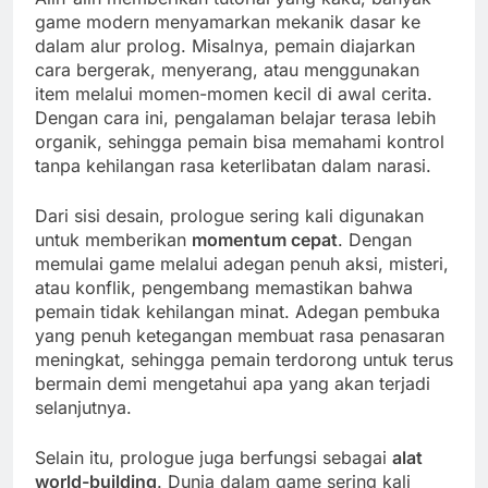
game modern menyamarkan mekanik dasar ke
dalam alur prolog. Misalnya, pemain diajarkan
cara bergerak, menyerang, atau menggunakan
item melalui momen-momen kecil di awal cerita.
Dengan cara ini, pengalaman belajar terasa lebih
organik, sehingga pemain bisa memahami kontrol
tanpa kehilangan rasa keterlibatan dalam narasi.
Dari sisi desain, prologue sering kali digunakan
untuk memberikan
momentum cepat
. Dengan
memulai game melalui adegan penuh aksi, misteri,
atau konflik, pengembang memastikan bahwa
pemain tidak kehilangan minat. Adegan pembuka
yang penuh ketegangan membuat rasa penasaran
meningkat, sehingga pemain terdorong untuk terus
bermain demi mengetahui apa yang akan terjadi
selanjutnya.
Selain itu, prologue juga berfungsi sebagai
alat
world-building
. Dunia dalam game sering kali