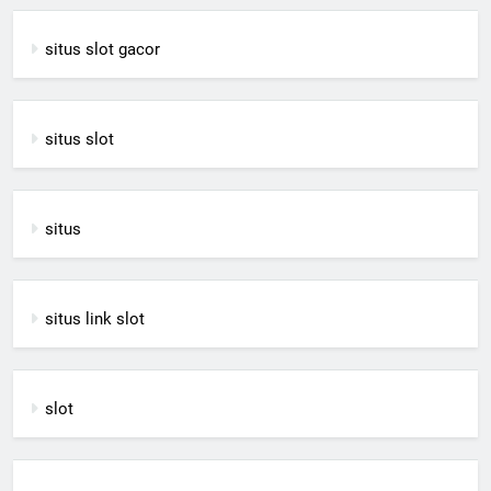
situs slot gacor
situs slot
situs
situs link slot
slot