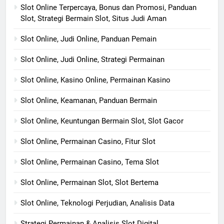
Slot Online Terpercaya, Bonus dan Promosi, Panduan
Slot, Strategi Bermain Slot, Situs Judi Aman
Slot Online, Judi Online, Panduan Pemain
Slot Online, Judi Online, Strategi Permainan
Slot Online, Kasino Online, Permainan Kasino
Slot Online, Keamanan, Panduan Bermain
Slot Online, Keuntungan Bermain Slot, Slot Gacor
Slot Online, Permainan Casino, Fitur Slot
Slot Online, Permainan Casino, Tema Slot
Slot Online, Permainan Slot, Slot Bertema
Slot Online, Teknologi Perjudian, Analisis Data
Strategi Permainan & Analisis Slot Digital