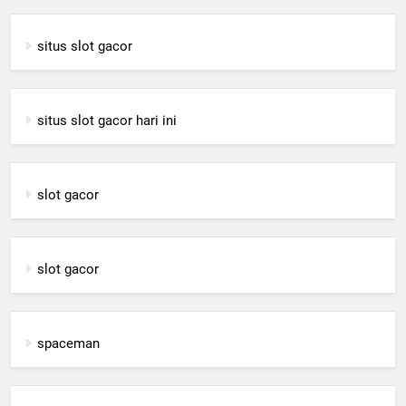
situs slot gacor
situs slot gacor hari ini
slot gacor
slot gacor
spaceman