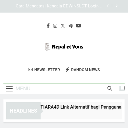
Skip
Login Edwinslot Lewat Safari untuk Pengguna
to
iPhone dengan Akses Lebih Aman
content
Tips Memilih Browser yang Tepat untuk Login
Lebah4D
Mengenal Fungsi TIARA4D Link Alternatif bagi
Pengguna
Cara Mengatasi Kendala EDWINSLOT Login di
Berbagai Perangkat
Login Edwinslot Lewat Safari untuk Pengguna
iPhone dengan Akses Lebih Aman
Nepal Et Vous
Jelajahi Keindahan Nepal Dengan Panduan
Tips Memilih Browser yang Tepat untuk Login
NEWSLETTER
RANDOM NEWS
Lebah4D
Dari Nepal Et Vous.
MENU
ngenal Fungsi TIARA4D Link Alternatif bagi Pengguna
HEADLINES
Weeks Ago