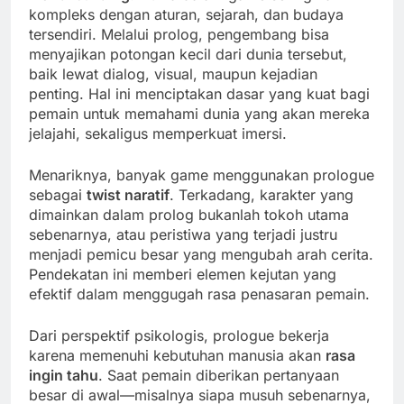
kompleks dengan aturan, sejarah, dan budaya
tersendiri. Melalui prolog, pengembang bisa
menyajikan potongan kecil dari dunia tersebut,
baik lewat dialog, visual, maupun kejadian
penting. Hal ini menciptakan dasar yang kuat bagi
pemain untuk memahami dunia yang akan mereka
jelajahi, sekaligus memperkuat imersi.
Menariknya, banyak game menggunakan prologue
sebagai
twist naratif
. Terkadang, karakter yang
dimainkan dalam prolog bukanlah tokoh utama
sebenarnya, atau peristiwa yang terjadi justru
menjadi pemicu besar yang mengubah arah cerita.
Pendekatan ini memberi elemen kejutan yang
efektif dalam menggugah rasa penasaran pemain.
Dari perspektif psikologis, prologue bekerja
karena memenuhi kebutuhan manusia akan
rasa
ingin tahu
. Saat pemain diberikan pertanyaan
besar di awal—misalnya siapa musuh sebenarnya,