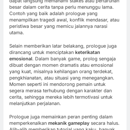
dapat langsung memahami stakes atau pertaruhan
besar dalam cerita tanpa perlu menunggu lama.
Contoh yang baik adalah prologue yang
menampilkan tragedi awal, konflik mendasar, atau
peristiwa besar yang memicu jalannya narasi
utama.
Selain memberikan latar belakang, prologue juga
dirancang untuk menciptakan
keterikatan
emosional
. Dalam banyak game, prolog sengaja
dibuat dengan momen dramatis atau emosional
yang kuat, misalnya kehilangan orang terdekat,
pengkhianatan, atau situasi yang menegangkan.
Momen seperti ini mendorong pemain untuk
segera merasa terhubung dengan karakter dan
cerita, sehingga mereka lebih termotivasi untuk
melanjutkan perjalanan.
Prologue juga memainkan peran penting dalam
memperkenalkan
mekanik gameplay
secara halus.
Alih-alih memberikan tutorial yang kaku, banyak