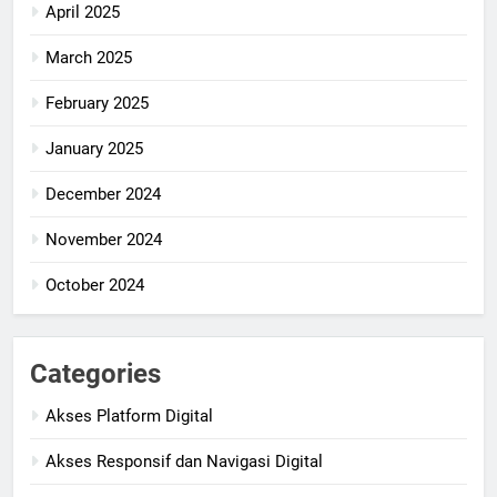
April 2025
March 2025
February 2025
January 2025
December 2024
November 2024
October 2024
Categories
Akses Platform Digital
Akses Responsif dan Navigasi Digital