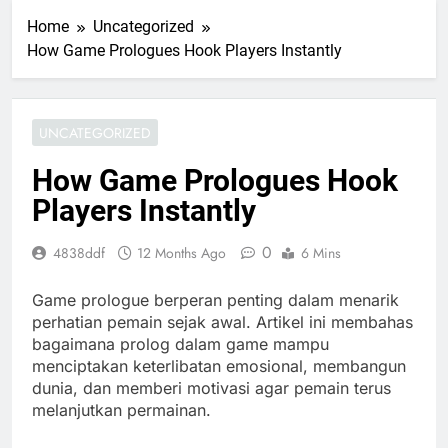
Home
Uncategorized
How Game Prologues Hook Players Instantly
UNCATEGORIZED
How Game Prologues Hook
Players Instantly
0
4838ddf
12 Months Ago
6 Mins
Game prologue berperan penting dalam menarik
perhatian pemain sejak awal. Artikel ini membahas
bagaimana prolog dalam game mampu
menciptakan keterlibatan emosional, membangun
dunia, dan memberi motivasi agar pemain terus
melanjutkan permainan.