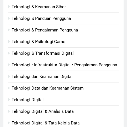
Teknologi & Keamanan Siber
Teknologi & Panduan Pengguna
Teknologi & Pengalaman Pengguna
Teknologi & Psikologi Game
Teknologi & Transformasi Digital
Teknologi • Infrastruktur Digital • Pengalaman Pengguna
Teknologi dan Keamanan Digital
Teknologi Data dan Keamanan Sistem
Teknologi Digital
Teknologi Digital & Analisis Data
Teknologi Digital & Tata Kelola Data