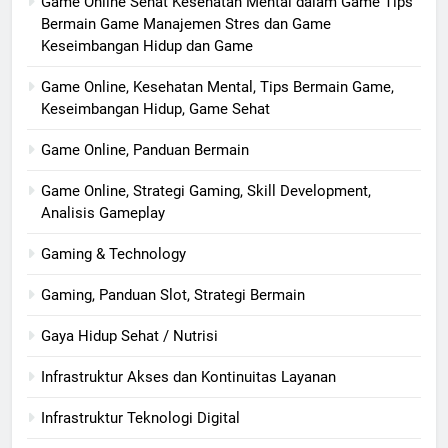
Game Online Sehat Kesehatan Mental dalam Game Tips
Bermain Game Manajemen Stres dan Game
Keseimbangan Hidup dan Game
Game Online, Kesehatan Mental, Tips Bermain Game,
Keseimbangan Hidup, Game Sehat
Game Online, Panduan Bermain
Game Online, Strategi Gaming, Skill Development,
Analisis Gameplay
Gaming & Technology
Gaming, Panduan Slot, Strategi Bermain
Gaya Hidup Sehat / Nutrisi
Infrastruktur Akses dan Kontinuitas Layanan
Infrastruktur Teknologi Digital