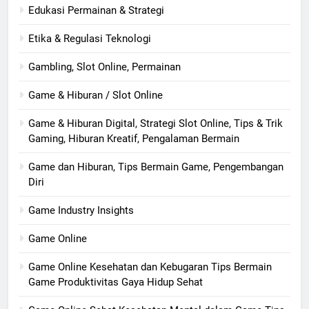
Edukasi Permainan & Strategi
Etika & Regulasi Teknologi
Gambling, Slot Online, Permainan
Game & Hiburan / Slot Online
Game & Hiburan Digital, Strategi Slot Online, Tips & Trik
Gaming, Hiburan Kreatif, Pengalaman Bermain
Game dan Hiburan, Tips Bermain Game, Pengembangan
Diri
Game Industry Insights
Game Online
Game Online Kesehatan dan Kebugaran Tips Bermain
Game Produktivitas Gaya Hidup Sehat