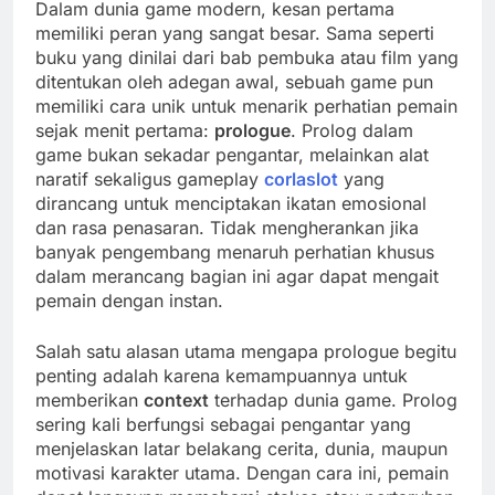
Dalam dunia game modern, kesan pertama
memiliki peran yang sangat besar. Sama seperti
buku yang dinilai dari bab pembuka atau film yang
ditentukan oleh adegan awal, sebuah game pun
memiliki cara unik untuk menarik perhatian pemain
sejak menit pertama:
prologue
. Prolog dalam
game bukan sekadar pengantar, melainkan alat
naratif sekaligus gameplay
corlaslot
yang
dirancang untuk menciptakan ikatan emosional
dan rasa penasaran. Tidak mengherankan jika
banyak pengembang menaruh perhatian khusus
dalam merancang bagian ini agar dapat mengait
pemain dengan instan.
Salah satu alasan utama mengapa prologue begitu
penting adalah karena kemampuannya untuk
memberikan
context
terhadap dunia game. Prolog
sering kali berfungsi sebagai pengantar yang
menjelaskan latar belakang cerita, dunia, maupun
motivasi karakter utama. Dengan cara ini, pemain