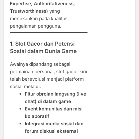
Expertise, Authoritativeness,
Trustworthiness)
yang
menekankan pada kualitas
pengalaman pengguna.
1.
Slot Gacor dan Potensi
Sosial dalam Dunia Game
Awalnya dipandang sebagai
permainan personal, slot gacor kini
telah berevolusi menjadi platform
sosial melalui:
Fitur obrolan langsung (live
chat) di dalam game
Event komunitas dan misi
kolaboratif
Integrasi media sosial dan
forum diskusi eksternal