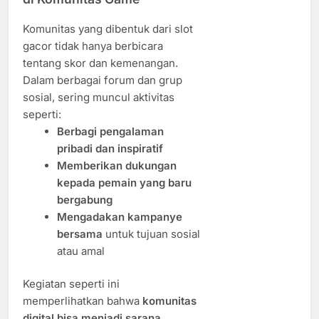
Komunitas yang dibentuk dari slot
gacor tidak hanya berbicara
tentang skor dan kemenangan.
Dalam berbagai forum dan grup
sosial, sering muncul aktivitas
seperti:
Berbagi pengalaman
pribadi dan inspiratif
Memberikan dukungan
kepada pemain yang baru
bergabung
Mengadakan kampanye
bersama
untuk tujuan sosial
atau amal
Kegiatan seperti ini
memperlihatkan bahwa
komunitas
digital bisa menjadi sarana