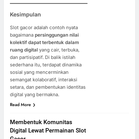
Kesimpulan
Slot gacor adalah contoh nyata
bagaimana
persinggungan nilai
kolektif dapat terbentuk dalam
ruang digital
yang cair, terbuka,
dan partisipatif. Di balik istilah
sederhana itu, terdapat dinamika
sosial yang mencerminkan
semangat kolaboratif, interaksi
setara, dan pembentukan identitas
digital yang bermakna.
Read More
Membentuk Komunitas
Digital Lewat Permainan Slot
Gacor