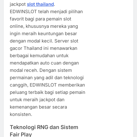
jackpot
slot thailand
.
EDWINSLOT telah menjadi pilihan
favorit bagi para pemain slot
online, khususnya mereka yang
ingin meraih keuntungan besar
dengan modal kecil. Server slot
gacor Thailand ini menawarkan
berbagai kemudahan untuk
mendapatkan auto cuan dengan
modal receh. Dengan sistem
permainan yang adil dan teknologi
canggih, EDWINSLOT memberikan
peluang terbaik bagi setiap pemain
untuk meraih jackpot dan
kemenangan besar secara
konsisten.
Teknologi RNG dan Sistem
Fair Play