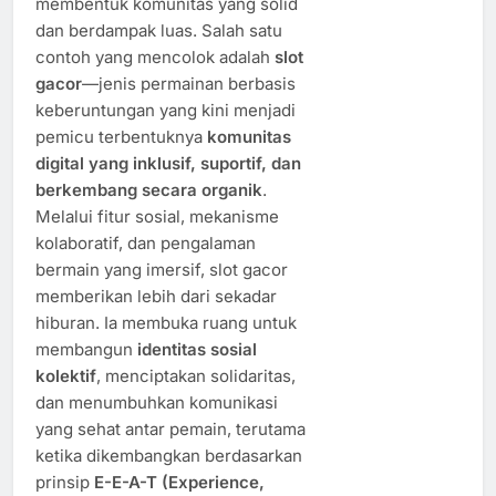
membentuk komunitas yang solid
dan berdampak luas. Salah satu
contoh yang mencolok adalah
slot
gacor
—jenis permainan berbasis
keberuntungan yang kini menjadi
pemicu terbentuknya
komunitas
digital yang inklusif, suportif, dan
berkembang secara organik
.
Melalui fitur sosial, mekanisme
kolaboratif, dan pengalaman
bermain yang imersif, slot gacor
memberikan lebih dari sekadar
hiburan. Ia membuka ruang untuk
membangun
identitas sosial
kolektif
, menciptakan solidaritas,
dan menumbuhkan komunikasi
yang sehat antar pemain, terutama
ketika dikembangkan berdasarkan
prinsip
E-E-A-T (Experience,