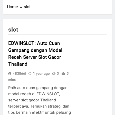
Home
slot
slot
EDWINSLOT: Auto Cuan
Gampang dengan Modal
Receh Server Slot Gacor
Thailand
4838ddf
1 year ago
0
5
mins
Raih auto cuan gampang dengan
modal receh di EDWINSLOT,
server slot gacor Thailand
terpercaya. Temukan strategi dan
tips bermain efektif untuk peluang