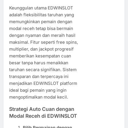
Keunggulan utama EDWINSLOT
adalah fleksibilitas taruhan yang
memungkinkan pemain dengan
modal receh tetap bisa bermain
dengan nyaman dan meraih hasil
maksimal. Fitur seperti free spins,
multiplier, dan jackpot progresif
memberikan kesempatan cuan
besar tanpa harus menaikkan
taruhan secara signifikan. Sistem
transparan dan terpercaya ini
menjadikan EDWINSLOT platform
ideal bagi pemain yang ingin
mengoptimalkan modal kecil.
Strategi Auto Cuan dengan
Modal Receh di EDWINSLOT
Pilih Permainan dengan