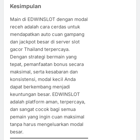
Kesimpulan
Main di EDWINSLOT dengan modal
receh adalah cara cerdas untuk
mendapatkan auto cuan gampang
dan jackpot besar di server slot
gacor Thailand terpercaya.
Dengan strategi bermain yang
tepat, pemanfaatan bonus secara
maksimal, serta kesabaran dan
konsistensi, modal kecil Anda
dapat berkembang menjadi
keuntungan besar. EDWINSLOT
adalah platform aman, terpercaya,
dan sangat cocok bagi semua
pemain yang ingin cuan maksimal
tanpa harus mengeluarkan modal
besar.