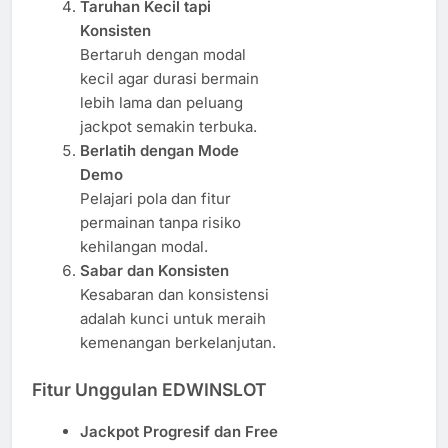
Taruhan Kecil tapi
Konsisten
Bertaruh dengan modal
kecil agar durasi bermain
lebih lama dan peluang
jackpot semakin terbuka.
Berlatih dengan Mode
Demo
Pelajari pola dan fitur
permainan tanpa risiko
kehilangan modal.
Sabar dan Konsisten
Kesabaran dan konsistensi
adalah kunci untuk meraih
kemenangan berkelanjutan.
Fitur Unggulan EDWINSLOT
Jackpot Progresif dan Free