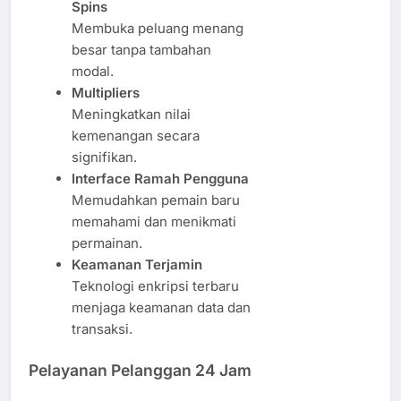
Spins
Membuka peluang menang
besar tanpa tambahan
modal.
Multipliers
Meningkatkan nilai
kemenangan secara
signifikan.
Interface Ramah Pengguna
Memudahkan pemain baru
memahami dan menikmati
permainan.
Keamanan Terjamin
Teknologi enkripsi terbaru
menjaga keamanan data dan
transaksi.
Pelayanan Pelanggan 24 Jam