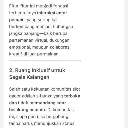
Fitur-fitur ini menjadi fondasi
terbentuknya
interaksi antar
pemain
, yang sering kali
berkembang menjadi hubungan
jangka panjang—baik berupa
pertemanan virtual, dukungan
emosional, maupun kolaborasi
kreatif di luar permainan.
2.
Ruang Inklusif untuk
Segala Kalangan
Salah satu kekuatan komunitas slot
gacor adalah sifatnya yang
terbuka
dan tidak memandang latar
belakang pemain.
Di komunitas
ini, siapa pun bisa bergabung
tanpa harus menunjukkan status