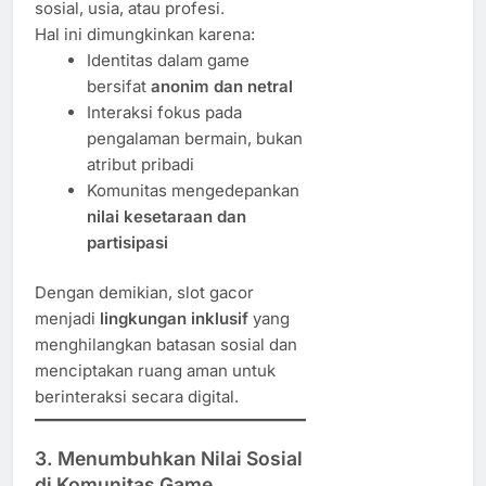
sosial, usia, atau profesi.
Hal ini dimungkinkan karena:
Identitas dalam game
bersifat
anonim dan netral
Interaksi fokus pada
pengalaman bermain, bukan
atribut pribadi
Komunitas mengedepankan
nilai kesetaraan dan
partisipasi
Dengan demikian, slot gacor
menjadi
lingkungan inklusif
yang
menghilangkan batasan sosial dan
menciptakan ruang aman untuk
berinteraksi secara digital.
3.
Menumbuhkan Nilai Sosial
di Komunitas Game