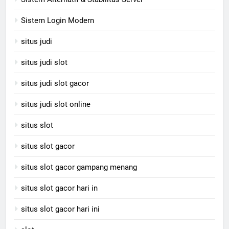
Sistem Login Modern
situs judi
situs judi slot
situs judi slot gacor
situs judi slot online
situs slot
situs slot gacor
situs slot gacor gampang menang
situs slot gacor hari in
situs slot gacor hari ini