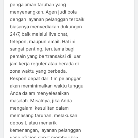
pengalaman taruhan yang
menyenangkan. Agen judi bola
dengan layanan pelanggan terbaik
biasanya menyediakan dukungan
24/7, baik melalui live chat,
telepon, maupun email. Hal ini
sangat penting, terutama bagi
pemain yang bertransaksi di luar
jam kerja reguler atau berada di
zona waktu yang berbeda.
Respon cepat dari tim pelanggan
akan meminimalkan waktu tunggu
Anda dalam menyelesaikan
masalah. Misalnya, jika Anda
mengalami kesulitan dalam
memasang taruhan, melakukan
deposit, atau menarik
kemenangan, layanan pelanggan
yang efisien dapat memberikan