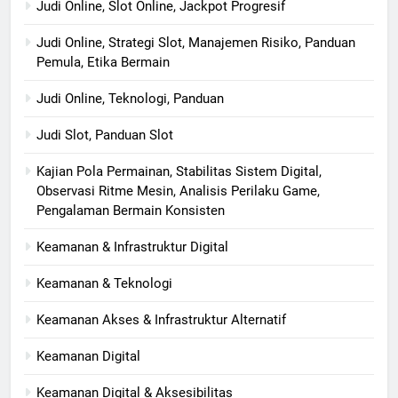
Judi Online, Slot Online, Jackpot Progresif
Judi Online, Strategi Slot, Manajemen Risiko, Panduan
Pemula, Etika Bermain
Judi Online, Teknologi, Panduan
Judi Slot, Panduan Slot
Kajian Pola Permainan, Stabilitas Sistem Digital,
Observasi Ritme Mesin, Analisis Perilaku Game,
Pengalaman Bermain Konsisten
Keamanan & Infrastruktur Digital
Keamanan & Teknologi
Keamanan Akses & Infrastruktur Alternatif
Keamanan Digital
Keamanan Digital & Aksesibilitas