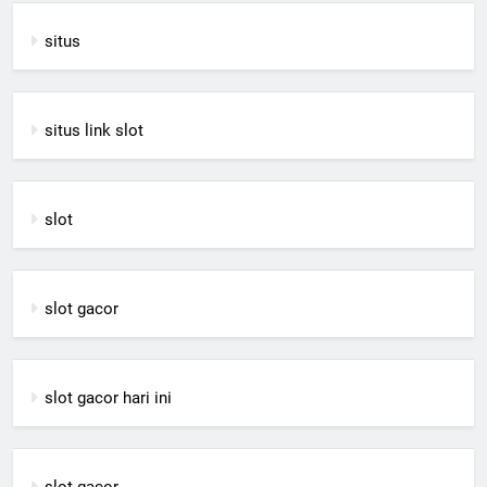
situs
situs link slot
slot
slot gacor
slot gacor hari ini
slot gacor