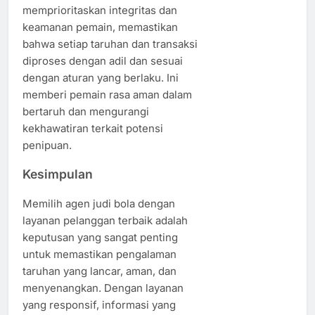
memprioritaskan integritas dan
keamanan pemain, memastikan
bahwa setiap taruhan dan transaksi
diproses dengan adil dan sesuai
dengan aturan yang berlaku. Ini
memberi pemain rasa aman dalam
bertaruh dan mengurangi
kekhawatiran terkait potensi
penipuan.
Kesimpulan
Memilih agen judi bola dengan
layanan pelanggan terbaik adalah
keputusan yang sangat penting
untuk memastikan pengalaman
taruhan yang lancar, aman, dan
menyenangkan. Dengan layanan
yang responsif, informasi yang