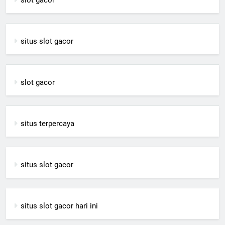
situs slot gacor
slot gacor
situs terpercaya
situs slot gacor
situs slot gacor hari ini