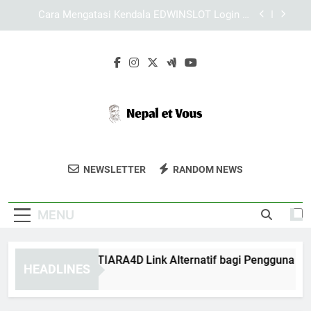
Skip
Login Edwinslot Lewat Safari untuk Pengguna
to
iPhone dengan Akses Lebih Aman
content
Tips Memilih Browser yang Tepat untuk Login
Lebah4D
Mengenal Fungsi TIARA4D Link Alternatif bagi
Pengguna
Cara Mengatasi Kendala EDWINSLOT Login di
Berbagai Perangkat
Login Edwinslot Lewat Safari untuk Pengguna
iPhone dengan Akses Lebih Aman
Nepal Et Vous
Jelajahi Keindahan Nepal Dengan Panduan
Tips Memilih Browser yang Tepat untuk Login
NEWSLETTER
RANDOM NEWS
Lebah4D
Dari Nepal Et Vous.
MENU
engenal Fungsi TIARA4D Link Alternatif bagi Pengguna
HEADLINES
 Weeks Ago