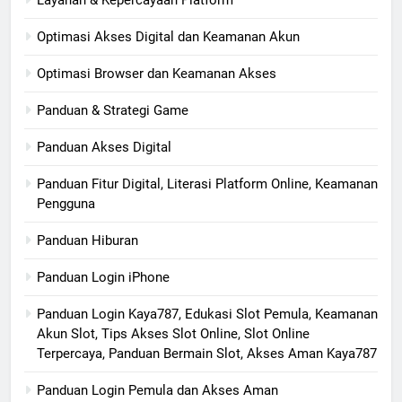
Optimasi Akses Digital dan Keamanan Akun
Optimasi Browser dan Keamanan Akses
Panduan & Strategi Game
Panduan Akses Digital
Panduan Fitur Digital, Literasi Platform Online, Keamanan
Pengguna
Panduan Hiburan
Panduan Login iPhone
Panduan Login Kaya787, Edukasi Slot Pemula, Keamanan
Akun Slot, Tips Akses Slot Online, Slot Online
Terpercaya, Panduan Bermain Slot, Akses Aman Kaya787
Panduan Login Pemula dan Akses Aman