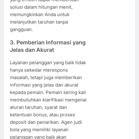
solusi dalam hitungan menit,
memungkinkan Anda untuk
melanjutkan taruhan tanpa
gangguan.
3.
Pemberian Informasi yang
Jelas dan Akurat
Layanan pelanggan yang baik tidak
hanya sekedar merespons
masalah, tetapi juga memberikan
informasi yang jelas dan akurat
kepada pemain. Pemain sering kali
membutuhkan klarifikasi mengenai
aturan taruhan, syarat dan
ketentuan bonus, atau proses
deposit dan penarikan. Agen judi
bola yang memiliki layanan
pelanggan yang baik akan