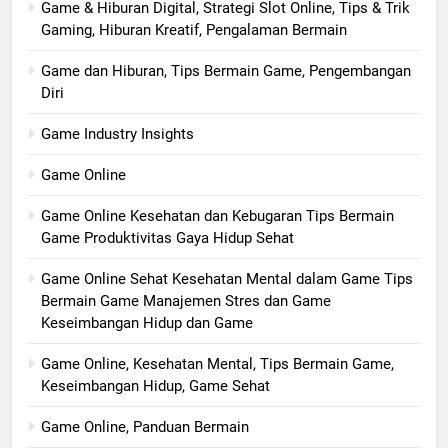
Game & Hiburan Digital, Strategi Slot Online, Tips & Trik
Gaming, Hiburan Kreatif, Pengalaman Bermain
Game dan Hiburan, Tips Bermain Game, Pengembangan
Diri
Game Industry Insights
Game Online
Game Online Kesehatan dan Kebugaran Tips Bermain
Game Produktivitas Gaya Hidup Sehat
Game Online Sehat Kesehatan Mental dalam Game Tips
Bermain Game Manajemen Stres dan Game
Keseimbangan Hidup dan Game
Game Online, Kesehatan Mental, Tips Bermain Game,
Keseimbangan Hidup, Game Sehat
Game Online, Panduan Bermain