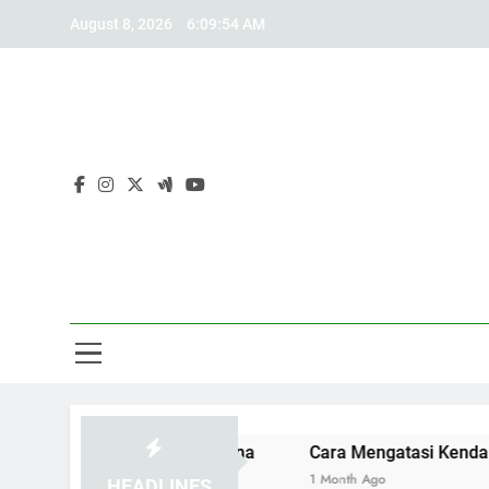
Skip
August 8, 2026
6:09:55 AM
to
content
Nep
Jelajahi 
natif bagi Pengguna
Cara Mengatasi Kendala EDWINSLOT
1 Month Ago
HEADLINES