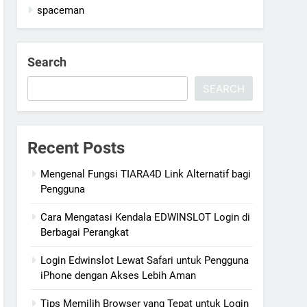
spaceman
Search
SEARCH
Recent Posts
Mengenal Fungsi TIARA4D Link Alternatif bagi
Pengguna
Cara Mengatasi Kendala EDWINSLOT Login di
Berbagai Perangkat
Login Edwinslot Lewat Safari untuk Pengguna
iPhone dengan Akses Lebih Aman
Tips Memilih Browser yang Tepat untuk Login