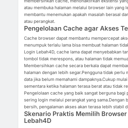
membersihkan cache, menonaktifkan ekstensi yang 
atau membuka halaman melalui browser lain yang leb
membantu menemukan apakah masalah berasal dari
atau perangkat.
Pengelolaan Cache agar Akses Te
Cache browser dapat membantu mempercepat akses
menumpuk terlalu lama bisa membuat halaman tidak
Login Lebah4D, cache lama dapat menyebabkan tamp
tombol tidak merespons, atau halaman tidak memua
Membersihkan cache secara berkala dapat memba
halaman dengan lebih segar.Pengguna tidak perl
data jika belum memahami dampaknya.Cukup mulai 
sementara ketika halaman terasa berat atau tidak re
Pengelolaan cache yang baik sangat berguna bagi 
sering login melalui perangkat yang sama.Dengan 
bersih, pengalaman akses akan terasa lebih stabil da
Skenario Praktis Memilih Browser
Lebah4D