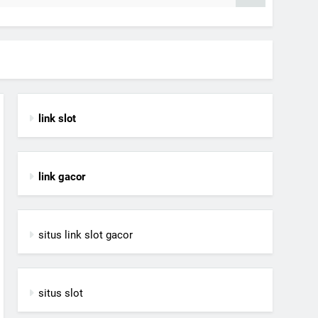
link slot
link gacor
situs link slot gacor
situs slot