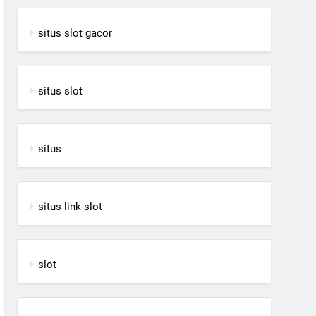
situs slot gacor
situs slot
situs
situs link slot
slot