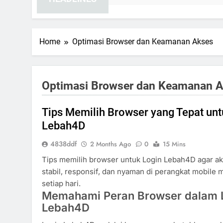
Home
Optimasi Browser dan Keamanan Akses
Optimasi Browser dan Keamanan 
Tips Memilih Browser yang Tepat unt
Lebah4D
4838ddf
2 Months Ago
0
15 Mins
Tips memilih browser untuk Login Lebah4D agar ak
stabil, responsif, dan nyaman di perangkat mobile
setiap hari.
Memahami Peran Browser dalam 
Lebah4D