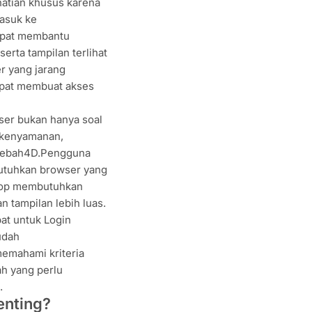
atian khusus karena
asuk ke
dapat membantu
erta tampilan terlihat
er yang jarang
dapat membuat akses
ser bukan hanya soal
 kenyamanan,
 Lebah4D.Pengguna
utuhkan browser yang
ktop membutuhkan
 tampilan lebih luas.
pat untuk Login
udah
emahami kriteria
ah yang perlu
.
enting?