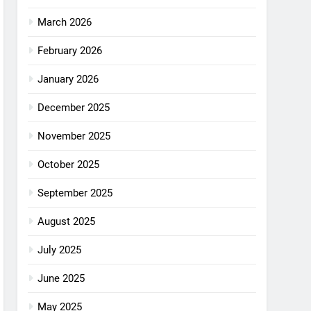
March 2026
February 2026
January 2026
December 2025
November 2025
October 2025
September 2025
August 2025
July 2025
June 2025
May 2025