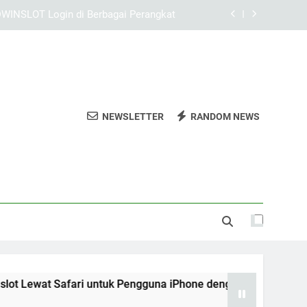
WINSLOT Login di Berbagai Perangkat
gguna iPhone dengan Akses Lebih Aman
owser yang Tepat untuk Login Lebah4D
TIARA4D Link Alternatif bagi Pengguna
NEWSLETTER
RANDOM NEWS
WINSLOT Login di Berbagai Perangkat
gguna iPhone dengan Akses Lebih Aman
owser yang Tepat untuk Login Lebah4D
Safari untuk Pengguna iPhone dengan Akses Lebih Aman