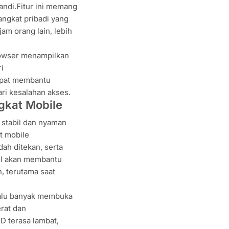
andi.Fitur ini memang
angkat pribadi yang
jam orang lain, lebih
browser menampilkan
i
apat membantu
i kesalahan akses.
ngkat Mobile
stabil dan nyaman
t mobile
ah ditekan, serta
bil akan membantu
, terutama saat
rlalu banyak membuka
rat dan
 terasa lambat,