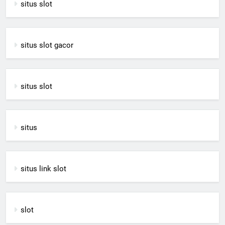
situs slot
situs slot gacor
situs slot
situs
situs link slot
slot