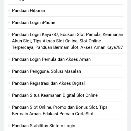
Panduan Hiburan
Panduan Login iPhone
Panduan Login Kaya787, Edukasi Slot Pemula, Keamanan
Akun Slot, Tips Akses Slot Online, Slot Online
Terpercaya, Panduan Bermain Slot, Akses Aman Kaya787
Panduan Login Pemula dan Akses Aman
Panduan Pengguna, Solusi Masalah
Panduan Registrasi dan Akses Digital
Panduan Situs Keamanan Digital Slot Online
Panduan Slot Online, Promo dan Bonus Slot, Tips
Bermain Aman, Edukasi Pemain CorlaSlot
Panduan Stabilitas Sistem Login