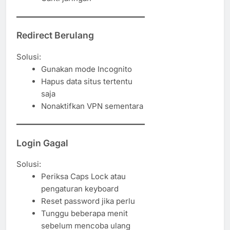
Redirect Berulang
Solusi:
Gunakan mode Incognito
Hapus data situs tertentu
saja
Nonaktifkan VPN sementara
Login Gagal
Solusi:
Periksa Caps Lock atau
pengaturan keyboard
Reset password jika perlu
Tunggu beberapa menit
sebelum mencoba ulang