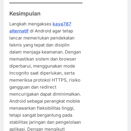
Kesimpulan
Langkah mengakses
kaya787
alternatif
di Android agar tetap
lancar memerlukan pendekatan
teknis yang tepat dan disiplin
dalam menjaga keamanan. Dengan
memastikan sistem dan browser
diperbarui, menggunakan mode
Incognito saat diperlukan, serta
memeriksa protokol HTTPS, risiko
gangguan dan redirect
mencurigakan dapat diminimalkan.
Android sebagai perangkat mobile
menawarkan fleksibilitas tinggi,
tetapi sangat bergantung pada
stabilitas jaringan dan pengelolaan
aplikasi. Dengan mengikuti