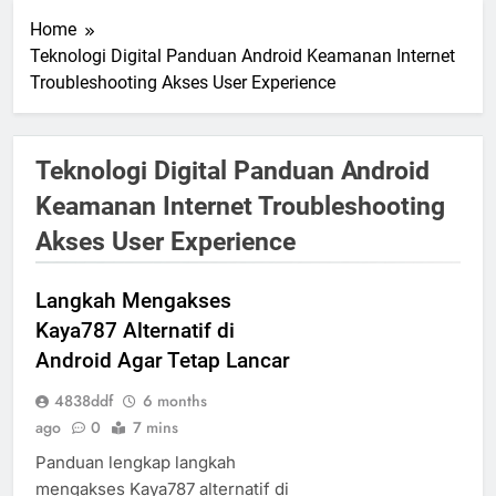
Home
Teknologi Digital Panduan Android Keamanan Internet
Troubleshooting Akses User Experience
Teknologi Digital Panduan Android
Keamanan Internet Troubleshooting
Akses User Experience
Langkah Mengakses
Kaya787 Alternatif di
Android Agar Tetap Lancar
4838ddf
6 months
ago
0
7 mins
Panduan lengkap langkah
mengakses Kaya787 alternatif di