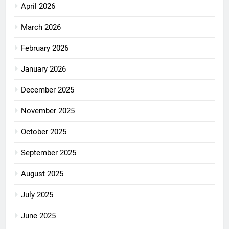
April 2026
March 2026
February 2026
January 2026
December 2025
November 2025
October 2025
September 2025
August 2025
July 2025
June 2025