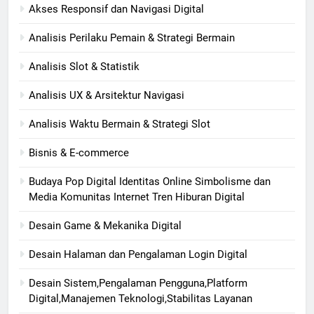
Akses Responsif dan Navigasi Digital
Analisis Perilaku Pemain & Strategi Bermain
Analisis Slot & Statistik
Analisis UX & Arsitektur Navigasi
Analisis Waktu Bermain & Strategi Slot
Bisnis & E-commerce
Budaya Pop Digital Identitas Online Simbolisme dan
Media Komunitas Internet Tren Hiburan Digital
Desain Game & Mekanika Digital
Desain Halaman dan Pengalaman Login Digital
Desain Sistem,Pengalaman Pengguna,Platform
Digital,Manajemen Teknologi,Stabilitas Layanan