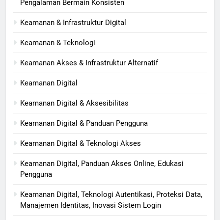
Pengalaman Bermain Konsisten
Keamanan & Infrastruktur Digital
Keamanan & Teknologi
Keamanan Akses & Infrastruktur Alternatif
Keamanan Digital
Keamanan Digital & Aksesibilitas
Keamanan Digital & Panduan Pengguna
Keamanan Digital & Teknologi Akses
Keamanan Digital, Panduan Akses Online, Edukasi
Pengguna
Keamanan Digital, Teknologi Autentikasi, Proteksi Data,
Manajemen Identitas, Inovasi Sistem Login