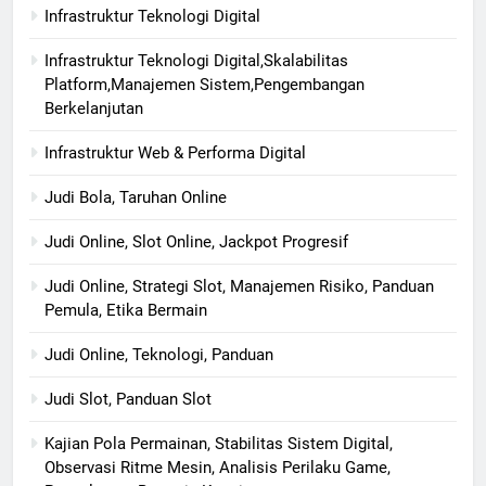
Infrastruktur Teknologi Digital
Infrastruktur Teknologi Digital,Skalabilitas
Platform,Manajemen Sistem,Pengembangan
Berkelanjutan
Infrastruktur Web & Performa Digital
Judi Bola, Taruhan Online
Judi Online, Slot Online, Jackpot Progresif
Judi Online, Strategi Slot, Manajemen Risiko, Panduan
Pemula, Etika Bermain
Judi Online, Teknologi, Panduan
Judi Slot, Panduan Slot
Kajian Pola Permainan, Stabilitas Sistem Digital,
Observasi Ritme Mesin, Analisis Perilaku Game,