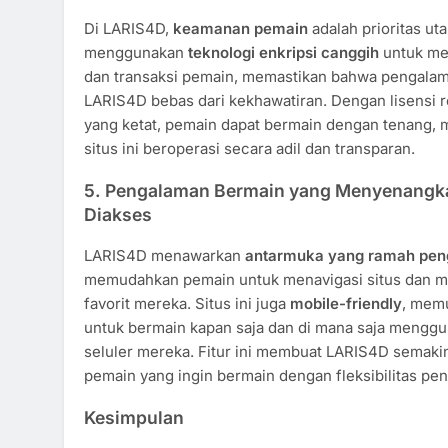
Di LARIS4D,
keamanan pemain
adalah prioritas uta
menggunakan
teknologi enkripsi canggih
untuk mel
dan transaksi pemain, memastikan bahwa pengalam
LARIS4D bebas dari kekhawatiran. Dengan lisensi r
yang ketat, pemain dapat bermain dengan tenang,
situs ini beroperasi secara adil dan transparan.
5. Pengalaman Bermain yang Menyenangk
Diakses
LARIS4D menawarkan
antarmuka yang ramah pe
memudahkan pemain untuk menavigasi situs dan m
favorit mereka. Situs ini juga
mobile-friendly
, mem
untuk bermain kapan saja dan di mana saja mengg
seluler mereka. Fitur ini membuat LARIS4D semaki
pemain yang ingin bermain dengan fleksibilitas pe
Kesimpulan