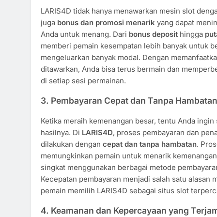
LARIS4D tidak hanya menawarkan mesin slot dengan
juga
bonus dan promosi menarik
yang dapat menin
Anda untuk menang. Dari
bonus deposit
hingga
put
memberi pemain kesempatan lebih banyak untuk be
mengeluarkan banyak modal. Dengan memanfaatka
ditawarkan, Anda bisa terus bermain dan memper
di setiap sesi permainan.
3. Pembayaran Cepat dan Tanpa Hambata
Ketika meraih kemenangan besar, tentu Anda ingin
hasilnya. Di
LARIS4D
, proses pembayaran dan pen
dilakukan dengan
cepat dan tanpa hambatan
. Pros
memungkinkan pemain untuk menarik kemenangan
singkat menggunakan berbagai metode pembayara
Kecepatan pembayaran menjadi salah satu alasan
pemain memilih LARIS4D sebagai situs slot terperc
4. Keamanan dan Kepercayaan yang Terja