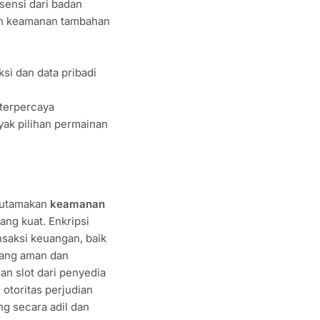
isensi dari badan
san keamanan tambahan
si dan data pribadi
terpercaya
ak pilihan permainan
ngutamakan
keamanan
ang kuat. Enkripsi
saksi keuangan, baik
 yang aman dan
n slot dari penyedia
 otoritas perjudian
g secara adil dan