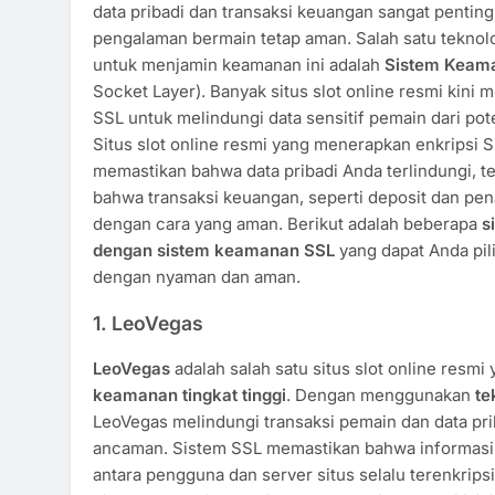
data pribadi dan transaksi keuangan sangat pentin
pengalaman bermain tetap aman. Salah satu teknol
untuk menjamin keamanan ini adalah
Sistem Keam
Socket Layer). Banyak situs slot online resmi kini
SSL untuk melindungi data sensitif pemain dari po
Situs slot online resmi yang menerapkan enkripsi S
memastikan bahwa data pribadi Anda terlindungi, t
bahwa transaksi keuangan, seperti deposit dan pen
dengan cara yang aman. Berikut adalah beberapa
s
dengan sistem keamanan SSL
yang dapat Anda pil
dengan nyaman dan aman.
1.
LeoVegas
LeoVegas
adalah salah satu situs slot online resmi
keamanan tingkat tinggi
. Dengan menggunakan
te
LeoVegas melindungi transaksi pemain dan data prib
ancaman. Sistem SSL memastikan bahwa informasi 
antara pengguna dan server situs selalu terenkripsi