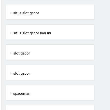
situs slot gacor
situs slot gacor hari ini
slot gacor
slot gacor
spaceman