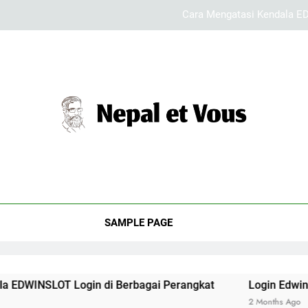
Cara Mengatasi Kendala ED
Login Edwinslot Lewat Safari untuk Pen
Tips Memilih Br
Mengenal Fungsi 
Cara Mengatasi Kendala ED
Login Edwinslot Lewat Safari untuk Pen
al Et Vous
Keindahan Nepal Dengan Panduan Dari Nepal Et Vous.
Tips Memilih Br
SAMPLE PAGE
T Login di Berbagai Perangkat
Login Edwinslot Lewat 
2 Months Ago