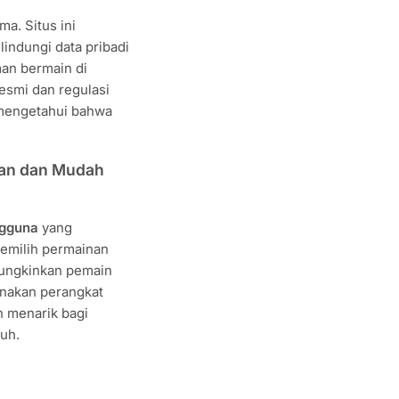
ma. Situs ini
indungi data pribadi
an bermain di
esmi dan regulasi
 mengetahui bahwa
an dan Mudah
ngguna
yang
emilih permainan
ungkinkan pemain
unakan perangkat
n menarik bagi
nuh.