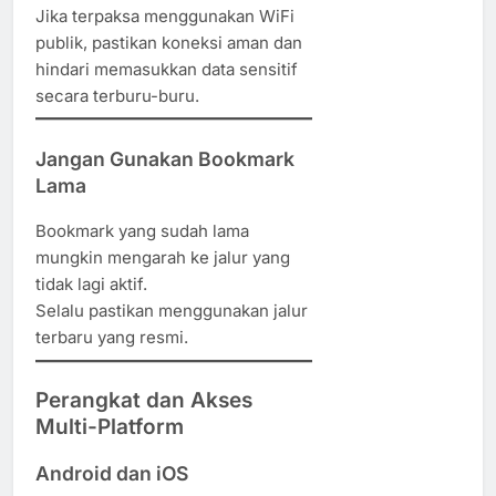
Jika terpaksa menggunakan WiFi
publik, pastikan koneksi aman dan
hindari memasukkan data sensitif
secara terburu-buru.
Jangan Gunakan Bookmark
Lama
Bookmark yang sudah lama
mungkin mengarah ke jalur yang
tidak lagi aktif.
Selalu pastikan menggunakan jalur
terbaru yang resmi.
Perangkat dan Akses
Multi-Platform
Android dan iOS