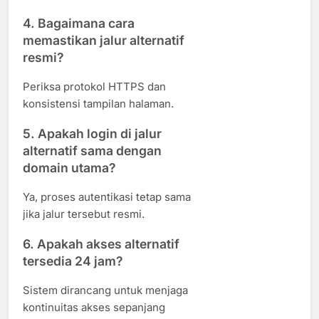
4. Bagaimana cara
memastikan jalur alternatif
resmi?
Periksa protokol HTTPS dan
konsistensi tampilan halaman.
5. Apakah login di jalur
alternatif sama dengan
domain utama?
Ya, proses autentikasi tetap sama
jika jalur tersebut resmi.
6. Apakah akses alternatif
tersedia 24 jam?
Sistem dirancang untuk menjaga
kontinuitas akses sepanjang