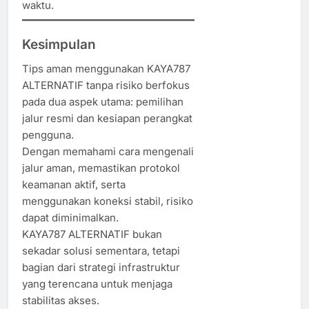
waktu.
Kesimpulan
Tips aman menggunakan KAYA787
ALTERNATIF tanpa risiko berfokus
pada dua aspek utama: pemilihan
jalur resmi dan kesiapan perangkat
pengguna.
Dengan memahami cara mengenali
jalur aman, memastikan protokol
keamanan aktif, serta
menggunakan koneksi stabil, risiko
dapat diminimalkan.
KAYA787 ALTERNATIF bukan
sekadar solusi sementara, tetapi
bagian dari strategi infrastruktur
yang terencana untuk menjaga
stabilitas akses.