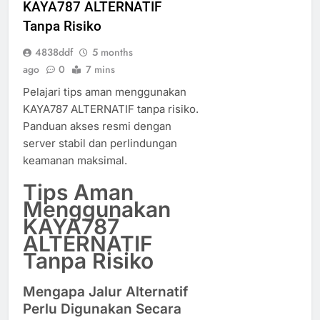
KAYA787 ALTERNATIF
Tanpa Risiko
4838ddf
5 months
ago
0
7 mins
Pelajari tips aman menggunakan
KAYA787 ALTERNATIF tanpa risiko.
Panduan akses resmi dengan
server stabil dan perlindungan
keamanan maksimal.
Tips Aman
Menggunakan
KAYA787
ALTERNATIF
Tanpa Risiko
Mengapa Jalur Alternatif
Perlu Digunakan Secara