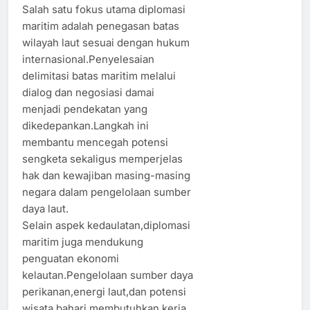
Salah satu fokus utama diplomasi
maritim adalah penegasan batas
wilayah laut sesuai dengan hukum
internasional.Penyelesaian
delimitasi batas maritim melalui
dialog dan negosiasi damai
menjadi pendekatan yang
dikedepankan.Langkah ini
membantu mencegah potensi
sengketa sekaligus memperjelas
hak dan kewajiban masing-masing
negara dalam pengelolaan sumber
daya laut.
Selain aspek kedaulatan,diplomasi
maritim juga mendukung
penguatan ekonomi
kelautan.Pengelolaan sumber daya
perikanan,energi laut,dan potensi
wisata bahari membutuhkan kerja