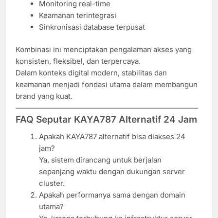
Monitoring real-time
Keamanan terintegrasi
Sinkronisasi database terpusat
Kombinasi ini menciptakan pengalaman akses yang
konsisten, fleksibel, dan terpercaya.
Dalam konteks digital modern, stabilitas dan
keamanan menjadi fondasi utama dalam membangun
brand yang kuat.
—————————————————————————
FAQ Seputar KAYA787 Alternatif 24 Jam
Apakah KAYA787 alternatif bisa diakses 24
jam?
Ya, sistem dirancang untuk berjalan
sepanjang waktu dengan dukungan server
cluster.
Apakah performanya sama dengan domain
utama?