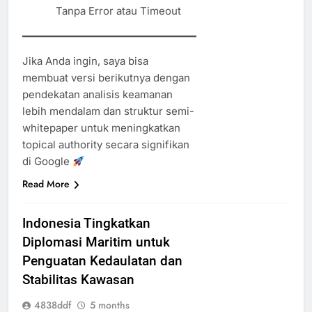
Tanpa Error atau Timeout
Jika Anda ingin, saya bisa
membuat versi berikutnya dengan
pendekatan analisis keamanan
lebih mendalam dan struktur semi-
whitepaper untuk meningkatkan
topical authority secara signifikan
di Google
Read More
Indonesia Tingkatkan
Diplomasi Maritim untuk
Penguatan Kedaulatan dan
Stabilitas Kawasan
4838ddf
5 months