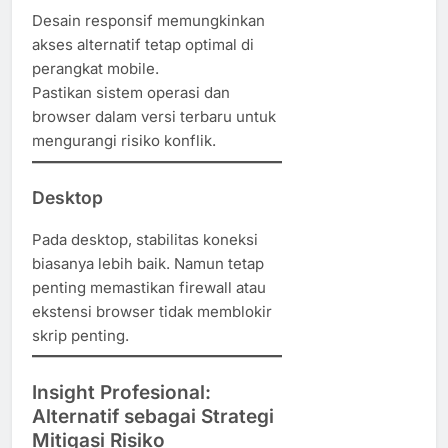
Desain responsif memungkinkan
akses alternatif tetap optimal di
perangkat mobile.
Pastikan sistem operasi dan
browser dalam versi terbaru untuk
mengurangi risiko konflik.
Desktop
Pada desktop, stabilitas koneksi
biasanya lebih baik. Namun tetap
penting memastikan firewall atau
ekstensi browser tidak memblokir
skrip penting.
Insight Profesional:
Alternatif sebagai Strategi
Mitigasi Risiko