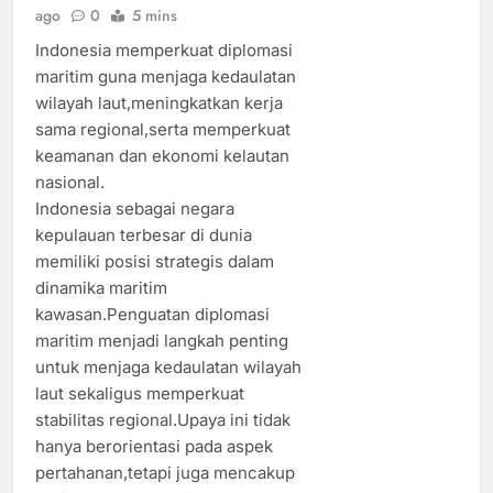
ago
0
5 mins
Indonesia memperkuat diplomasi
maritim guna menjaga kedaulatan
wilayah laut,meningkatkan kerja
sama regional,serta memperkuat
keamanan dan ekonomi kelautan
nasional.
Indonesia sebagai negara
kepulauan terbesar di dunia
memiliki posisi strategis dalam
dinamika maritim
kawasan.Penguatan diplomasi
maritim menjadi langkah penting
untuk menjaga kedaulatan wilayah
laut sekaligus memperkuat
stabilitas regional.Upaya ini tidak
hanya berorientasi pada aspek
pertahanan,tetapi juga mencakup