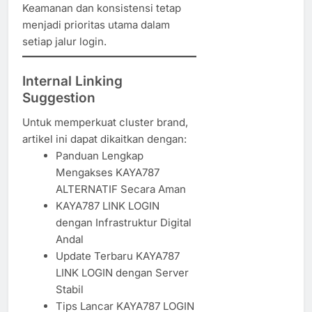
Keamanan dan konsistensi tetap
menjadi prioritas utama dalam
setiap jalur login.
Internal Linking
Suggestion
Untuk memperkuat cluster brand,
artikel ini dapat dikaitkan dengan:
Panduan Lengkap
Mengakses KAYA787
ALTERNATIF Secara Aman
KAYA787 LINK LOGIN
dengan Infrastruktur Digital
Andal
Update Terbaru KAYA787
LINK LOGIN dengan Server
Stabil
Tips Lancar KAYA787 LOGIN