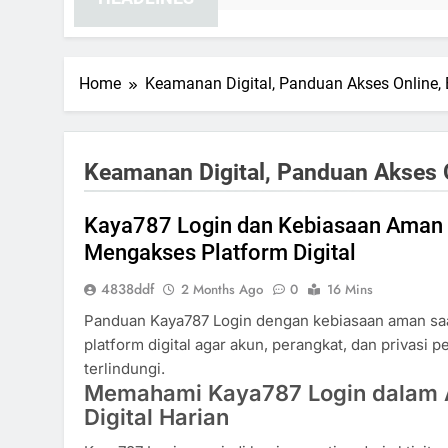
Home
Keamanan Digital, Panduan Akses Online,
Keamanan Digital, Panduan Akses 
Kaya787 Login dan Kebiasaan Aman
Mengakses Platform Digital
4838ddf
2 Months Ago
0
16 Mins
Panduan Kaya787 Login dengan kebiasaan aman s
platform digital agar akun, perangkat, dan privasi 
terlindungi.
Memahami Kaya787 Login dalam A
Digital Harian