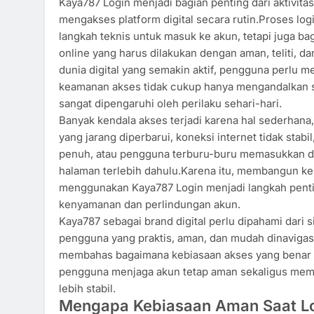
Kaya787 Login menjadi bagian penting dari aktivita
mengakses platform digital secara rutin.Proses lo
langkah teknis untuk masuk ke akun, tetapi juga ba
online yang harus dilakukan dengan aman, teliti, d
dunia digital yang semakin aktif, pengguna perlu
keamanan akses tidak cukup hanya mengandalkan si
sangat dipengaruhi oleh perilaku sehari-hari.
Banyak kendala akses terjadi karena hal sederhana
yang jarang diperbarui, koneksi internet tidak stabil
penuh, atau pengguna terburu-buru memasukkan d
halaman terlebih dahulu.Karena itu, membangun ke
menggunakan Kaya787 Login menjadi langkah pent
kenyamanan dan perlindungan akun.
Kaya787 sebagai brand digital perlu dipahami dari 
pengguna yang praktis, aman, dan mudah dinavigasi.
membahas bagaimana kebiasaan akses yang benar
pengguna menjaga akun tetap aman sekaligus me
lebih stabil.
Mengapa Kebiasaan Aman Saat Lo