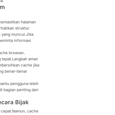
a.
um
memastikan halaman
rhatikan struktur
si yang muncul.Jika
meminta informasi
ache browser,
ng tepat.Langkah aman
mbersihkan cache jika
ang benar-benar
antu pengguna lebih
adi bagian penting dari
cara Bijak
 cepat.Namun, cache