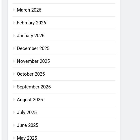
March 2026
February 2026
January 2026
December 2025
November 2025
October 2025
September 2025
August 2025
July 2025
June 2025
May 2025