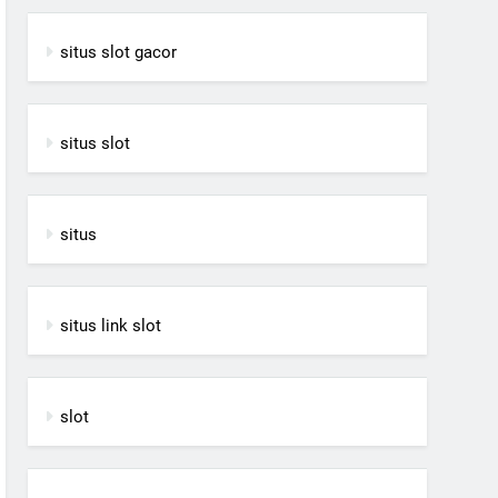
situs slot gacor
situs slot
situs
situs link slot
slot