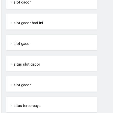
slot gacor
slot gacor hari ini
slot gacor
situs slot gacor
slot gacor
situs terpercaya