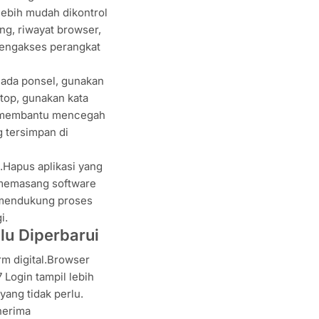
lebih mudah dikontrol
ng, riwayat browser,
mengakses perangkat
.Pada ponsel, gunakan
ptop, gunakan kata
ar membantu mencegah
 tersimpan di
a.Hapus aplikasi yang
i memasang software
n mendukung proses
i.
lu Diperbarui
m digital.Browser
Login tampil lebih
 yang tidak perlu.
nerima