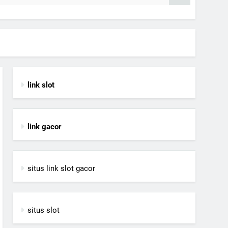
link slot
link gacor
situs link slot gacor
situs slot