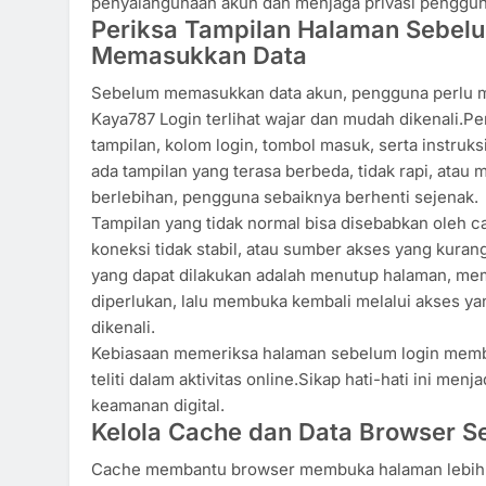
penyalahgunaan akun dan menjaga privasi penggun
Periksa Tampilan Halaman Sebel
Memasukkan Data
Sebelum memasukkan data akun, pengguna perlu 
Kaya787 Login terlihat wajar dan mudah dikenali.Pe
tampilan, kolom login, tombol masuk, serta instruk
ada tampilan yang terasa berbeda, tidak rapi, atau 
berlebihan, pengguna sebaiknya berhenti sejenak.
Tampilan yang tidak normal bisa disebabkan oleh c
koneksi tidak stabil, atau sumber akses yang kura
yang dapat dilakukan adalah menutup halaman, me
diperlukan, lalu membuka kembali melalui akses y
dikenali.
Kebiasaan memeriksa halaman sebelum login memb
teliti dalam aktivitas online.Sikap hati-hati ini menj
keamanan digital.
Kelola Cache dan Data Browser Se
Cache membantu browser membuka halaman lebih