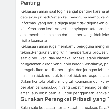
Penting
Kebiasaan aman saat login sangat penting karena akt
data akun pribadi.Setiap kali pengguna membuka K
informasi yang harus dijaga agar tidak digunakan o
lain.Kesalahan kecil seperti menyimpan kata sandi
atau membuka halaman dari sumber yang tidak jela
risiko keamanan.
Kebiasaan aman juga membantu pengguna menghin
teknis.Pengguna yang rutin memperbarui browser
saat diperlukan, dan memakai koneksi stabil biasan
pengalaman akses yang lebih lancar.Sebaliknya, p
mengabaikan kondisi perangkat dan jaringan lebih
halaman tidak muncul, tombol tidak merespons, atau
Dalam konteks platform digital, keamanan dan ken
berjalan bersama.Login yang cepat memang penting,
aman jauh lebih bernilai untuk penggunaan jangka 
Gunakan Perangkat Pribadi yang T
Salah satu kebiasaan terbaik saat mengakses Kaya7