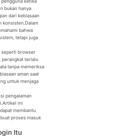
s pengguna ketika
gin bukan hanya
gian dari kebiasaan
an konsisten.Dalam
 memahami bahwa
stem, tetapi juga
, seperti browser
, perangkat terlalu
ata tanpa memeriksa
biasaan aman saat
ing untuk menjaga
sisi pengalaman
Artikel ini
 dapat membantu
mbuat proses masuk
gin Itu