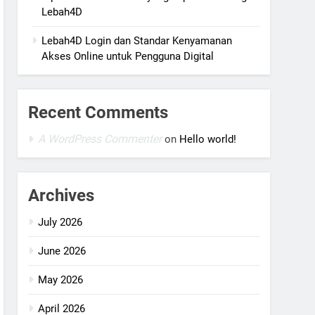
Lebah4D
Lebah4D Login dan Standar Kenyamanan
Akses Online untuk Pengguna Digital
Recent Comments
A WordPress Commenter
on
Hello world!
Archives
July 2026
June 2026
May 2026
April 2026