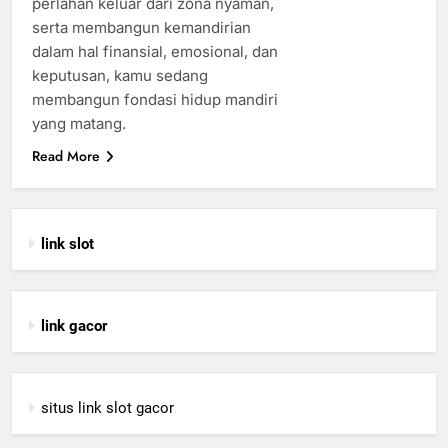
perlahan keluar dari zona nyaman,
serta membangun kemandirian
dalam hal finansial, emosional, dan
keputusan, kamu sedang
membangun fondasi hidup mandiri
yang matang.
Read More
link slot
link gacor
situs link slot gacor