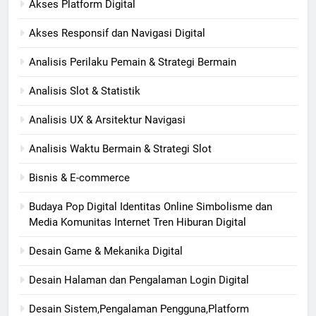
Akses Platform Digital
Akses Responsif dan Navigasi Digital
Analisis Perilaku Pemain & Strategi Bermain
Analisis Slot & Statistik
Analisis UX & Arsitektur Navigasi
Analisis Waktu Bermain & Strategi Slot
Bisnis & E-commerce
Budaya Pop Digital Identitas Online Simbolisme dan
Media Komunitas Internet Tren Hiburan Digital
Desain Game & Mekanika Digital
Desain Halaman dan Pengalaman Login Digital
Desain Sistem,Pengalaman Pengguna,Platform