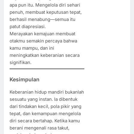
apa pun itu. Mengelola diri sehari
penuh, membuat keputusan tepat,
berhasil menabung—semua itu
patut diapresiasi.
Merayakan kemajuan membuat
otakmu semakin percaya bahwa
kamu mampu, dan ini
meningkatkan keberanian secara
signifikan.
Kesimpulan
Keberanian hidup mandiri bukanlah
sesuatu yang instan. Ia dibentuk
dari tindakan kecil, pola pikir yang
tepat, dan kemampuan mengelola
diri secara bertahap. Ketika kamu
berani mengenali rasa takut,