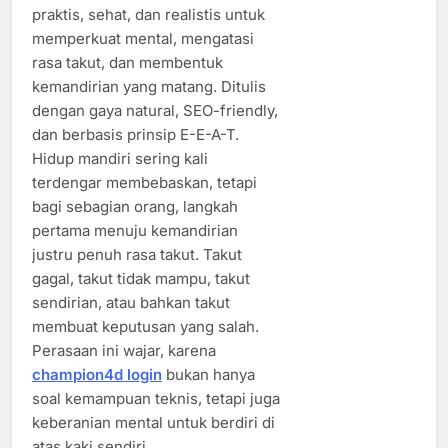
praktis, sehat, dan realistis untuk
memperkuat mental, mengatasi
rasa takut, dan membentuk
kemandirian yang matang. Ditulis
dengan gaya natural, SEO-friendly,
dan berbasis prinsip E-E-A-T.
Hidup mandiri sering kali
terdengar membebaskan, tetapi
bagi sebagian orang, langkah
pertama menuju kemandirian
justru penuh rasa takut. Takut
gagal, takut tidak mampu, takut
sendirian, atau bahkan takut
membuat keputusan yang salah.
Perasaan ini wajar, karena
champion4d login
bukan hanya
soal kemampuan teknis, tetapi juga
keberanian mental untuk berdiri di
atas kaki sendiri.