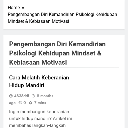
Home
Pengembangan Diri Kemandirian Psikologi Kehidupan
Mindset & Kebiasaan Motivasi
Pengembangan Diri Kemandirian
Psikologi Kehidupan Mindset &
Kebiasaan Motivasi
Cara Melatih Keberanian
Hidup Mandiri
4838ddf
8 months
ago
0
7 mins
Ingin membangun keberanian
untuk hidup mandiri? Artikel ini
membahas langkah-langkah