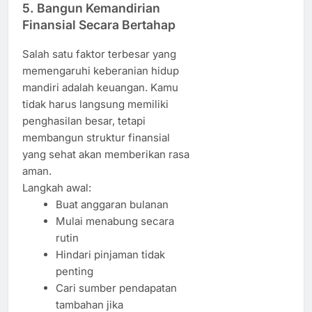
5.
Bangun Kemandirian
Finansial Secara Bertahap
Salah satu faktor terbesar yang
memengaruhi keberanian hidup
mandiri adalah keuangan. Kamu
tidak harus langsung memiliki
penghasilan besar, tetapi
membangun struktur finansial
yang sehat akan memberikan rasa
aman.
Langkah awal:
Buat anggaran bulanan
Mulai menabung secara
rutin
Hindari pinjaman tidak
penting
Cari sumber pendapatan
tambahan jika