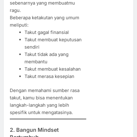
sebenarnya yang membuatmu
ragu.
Beberapa ketakutan yang umum
meliputi:
Takut gagal finansial
Takut membuat keputusan
sendiri
Takut tidak ada yang
membantu
Takut membuat kesalahan
Takut merasa kesepian
Dengan memahami sumber rasa
takut, kamu bisa menentukan
langkah-langkah yang lebih
spesifik untuk mengatasinya.
2.
Bangun Mindset