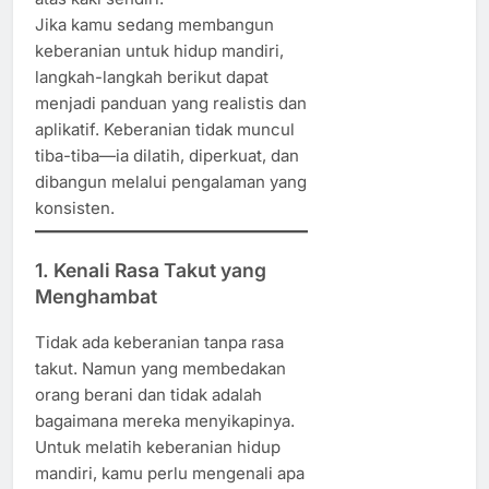
Jika kamu sedang membangun
keberanian untuk hidup mandiri,
langkah-langkah berikut dapat
menjadi panduan yang realistis dan
aplikatif. Keberanian tidak muncul
tiba-tiba—ia dilatih, diperkuat, dan
dibangun melalui pengalaman yang
konsisten.
1.
Kenali Rasa Takut yang
Menghambat
Tidak ada keberanian tanpa rasa
takut. Namun yang membedakan
orang berani dan tidak adalah
bagaimana mereka menyikapinya.
Untuk melatih keberanian hidup
mandiri, kamu perlu mengenali apa