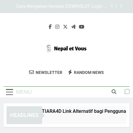
Skip
Login Edwinslot Lewat Safari untuk Pengguna
to
iPhone dengan Akses Lebih Aman
content
Tips Memilih Browser yang Tepat untuk Login
Lebah4D
Mengenal Fungsi TIARA4D Link Alternatif bagi
Pengguna
Cara Mengatasi Kendala EDWINSLOT Login di
Berbagai Perangkat
Login Edwinslot Lewat Safari untuk Pengguna
iPhone dengan Akses Lebih Aman
Nepal Et Vous
Jelajahi Keindahan Nepal Dengan Panduan
Tips Memilih Browser yang Tepat untuk Login
NEWSLETTER
RANDOM NEWS
Lebah4D
Dari Nepal Et Vous.
MENU
ngenal Fungsi TIARA4D Link Alternatif bagi Pengguna
HEADLINES
Weeks Ago