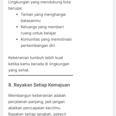
Lingkungan yang mendukung bisa
berupa:
Teman yang menghargai
batasanmu
Keluarga yang memberi
ruang untuk belajar
Komunitas yang memotivasi
perkembangan diri
Keberanian tumbuh lebih kuat
ketika kamu berada di lingkungan
yang sehat.
8.
Rayakan Setiap Kemajuan
Membangun keberanian adalah
perjalanan panjang, jadi jangan
abaikan pencapaian kecilmu.
Rayakan setiap langkah, sekecil