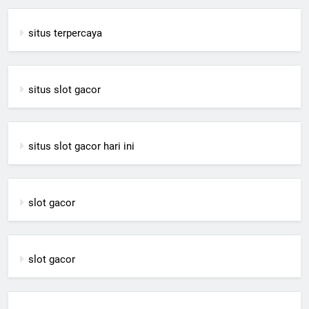
situs terpercaya
situs slot gacor
situs slot gacor hari ini
slot gacor
slot gacor