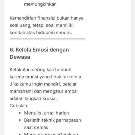
memungkinkan
Kemandirian finansial bukan hanya
soal uang, tetapi soal memiliki
kendali atas hidupmu sendiri.
6.
Kelola Emosi dengan
Dewasa
Ketakutan sering kali tumbuh
karena emosi yang tidak terkelola.
Jika kamu ingin mandiri, belajar
memahami dan mengatur emosi
adalah langkah krusial.
Cobalah:
Menulis jurnal harian
Berlatih teknik pernapasan
saat cemas
Mengurangi overthinking