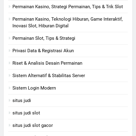
Permainan Kasino, Strategi Permainan, Tips & Trik Slot
Permainan Kasino, Teknologi Hiburan, Game Interaktif,
Inovasi Slot, Hiburan Digital
Permainan Slot, Tips & Strategi
Privasi Data & Registrasi Akun
Riset & Analisis Desain Permainan
Sistem Alternatif & Stabilitas Server
Sistem Login Modern
situs judi
situs judi slot
situs judi slot gacor