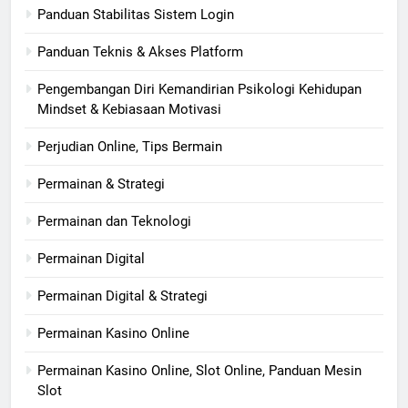
Panduan Stabilitas Sistem Login
Panduan Teknis & Akses Platform
Pengembangan Diri Kemandirian Psikologi Kehidupan
Mindset & Kebiasaan Motivasi
Perjudian Online, Tips Bermain
Permainan & Strategi
Permainan dan Teknologi
Permainan Digital
Permainan Digital & Strategi
Permainan Kasino Online
Permainan Kasino Online, Slot Online, Panduan Mesin
Slot