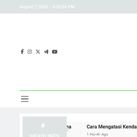
Skip
August 7, 2026
3:53:05 PM
to
content
Nep
Jelajahi 
natif bagi Pengguna
Cara Mengatasi Kendala EDWINSLOT
1 Month Ago
HEADLINES