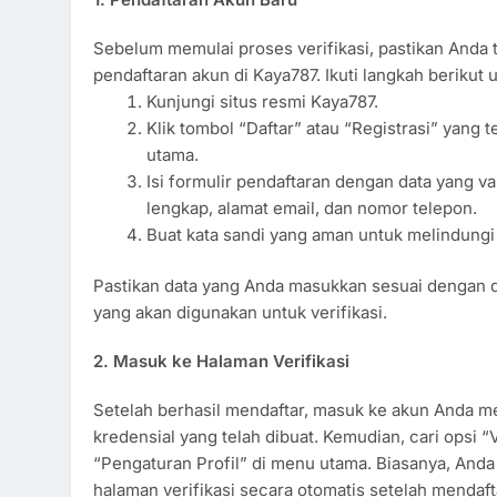
Sebelum memulai proses verifikasi, pastikan Anda 
pendaftaran akun di Kaya787. Ikuti langkah berikut 
Kunjungi situs resmi Kaya787.
Klik tombol “Daftar” atau “Registrasi” yang t
utama.
Isi formulir pendaftaran dengan data yang va
lengkap, alamat email, dan nomor telepon.
Buat kata sandi yang aman untuk melindungi
Pastikan data yang Anda masukkan sesuai dengan 
yang akan digunakan untuk verifikasi.
2. Masuk ke Halaman Verifikasi
Setelah berhasil mendaftar, masuk ke akun Anda 
kredensial yang telah dibuat. Kemudian, cari opsi “V
“Pengaturan Profil” di menu utama. Biasanya, Anda
halaman verifikasi secara otomatis setelah mendaft