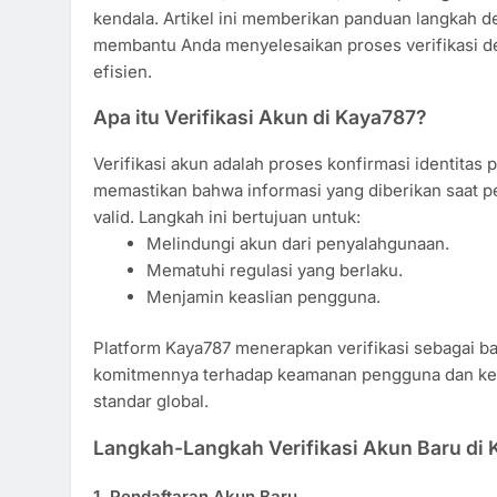
kendala. Artikel ini memberikan panduan langkah d
membantu Anda menyelesaikan proses verifikasi d
efisien.
Apa itu Verifikasi Akun di Kaya787?
Verifikasi akun adalah proses konfirmasi identitas
memastikan bahwa informasi yang diberikan saat p
valid. Langkah ini bertujuan untuk:
Melindungi akun dari penyalahgunaan.
Mematuhi regulasi yang berlaku.
Menjamin keaslian pengguna.
Platform Kaya787 menerapkan verifikasi sebagai ba
komitmennya terhadap keamanan pengguna dan ke
standar global.
Langkah-Langkah Verifikasi Akun Baru di
1. Pendaftaran Akun Baru