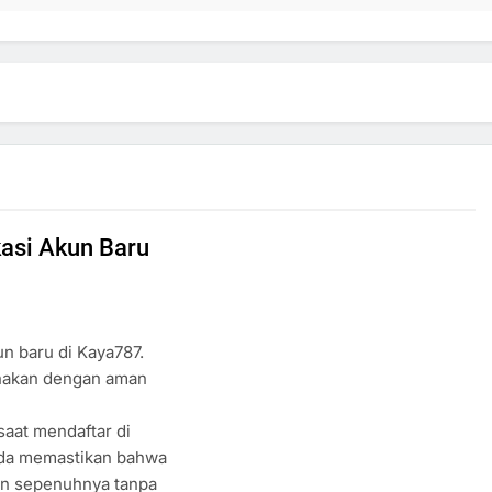
asi Akun Baru
un baru di Kaya787.
gunakan dengan aman
saat mendaftar di
Anda memastikan bahwa
an sepenuhnya tanpa