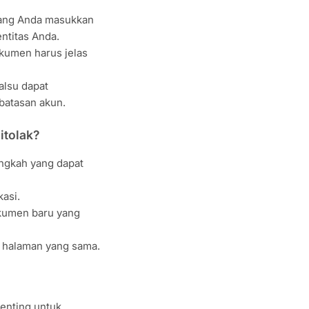
yang Anda masukkan
ntitas Anda.
kumen harus jelas
lsu dapat
batasan akun.
itolak?
langkah yang dapat
kasi.
kumen baru yang
i halaman yang sama.
penting untuk