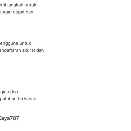
emi langkah untuk
engan cepat dan
 pengguna untuk
endaftaran akurat dan
gian dari
patuhan terhadap
 Kaya787