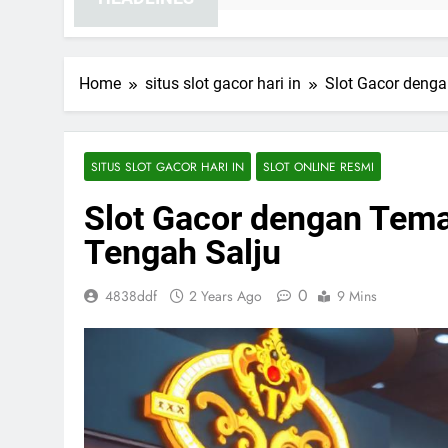
Home
situs slot gacor hari in
Slot Gacor deng
SITUS SLOT GACOR HARI IN
SLOT ONLINE RESMI
Slot Gacor dengan Tem
Tengah Salju
0
4838ddf
2 Years Ago
9 Mins