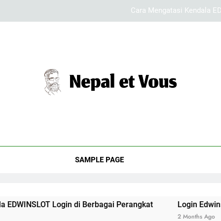
Cara Mengatasi Kendala ED
Login Edwinslot Lewat Safari untuk Pen
Tips Memilih Br
Mengenal Fungsi 
Cara Mengatasi Kendala ED
Login Edwinslot Lewat Safari untuk Pen
al Et Vous
Keindahan Nepal Dengan Panduan Dari Nepal Et Vous.
Tips Memilih Br
SAMPLE PAGE
T Login di Berbagai Perangkat
Login Edwinslot Lewat 
2 Months Ago