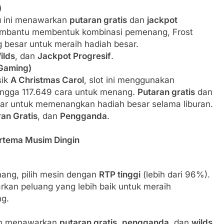
)
u
ini menawarkan
putaran gratis
dan
jackpot
bantu membentuk kombinasi pemenang, Frost
besar untuk meraih hadiah besar.
ilds
, dan
Jackpot Progresif
.
Gaming)
sik
A Christmas Carol
, slot ini menggunakan
ngga 117.649 cara untuk menang.
Putaran gratis
dan
r untuk memenangkan hadiah besar selama liburan.
an Gratis
, dan
Pengganda
.
rtema Musim Dingin
ang, pilih mesin dengan
RTP tinggi
(lebih dari 96%).
kan peluang yang lebih baik untuk meraih
g.
gin menawarkan
putaran gratis
,
pengganda
, dan
wilds
.