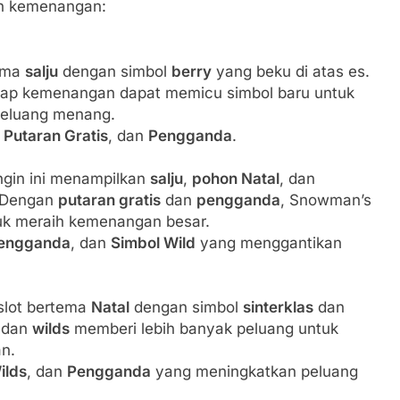
ih kemenangan:
tema
salju
dengan simbol
berry
yang beku di atas es.
tiap kemenangan dapat memicu simbol baru untuk
peluang menang.
,
Putaran Gratis
, dan
Pengganda
.
ngin ini menampilkan
salju
,
pohon Natal
, dan
. Dengan
putaran gratis
dan
pengganda
, Snowman’s
uk meraih kemenangan besar.
engganda
, dan
Simbol Wild
yang menggantikan
slot bertema
Natal
dengan simbol
sinterklas
dan
dan
wilds
memberi lebih banyak peluang untuk
n.
ilds
, dan
Pengganda
yang meningkatkan peluang