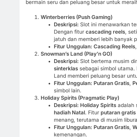
bermain seru dan peluang besar untuk mera
Winterberries (Push Gaming)
Deskripsi:
Slot ini menawarkan 
Dengan fitur
cascading reels
, se
jatuh dan memberi lebih banyak 
Fitur Unggulan:
Cascading Reels
Snowman’s Land (Play’n GO)
Deskripsi:
Slot bertema musim di
sinterklas
sebagai simbol utama
Land memberi peluang besar unt
Fitur Unggulan:
Putaran Gratis
,
P
simbol lain.
Holiday Spirits (Pragmatic Play)
Deskripsi:
Holiday Spirits
adalah 
hadiah Natal
. Fitur
putaran gratis
menang, terutama di musim libura
Fitur Unggulan:
Putaran Gratis
,
W
kemenangan.