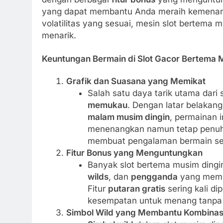
yang dapat membantu Anda meraih kemenang
volatilitas yang sesuai, mesin slot bertem
menarik.
Keuntungan Bermain di Slot Gacor Bertema 
Grafik dan Suasana yang Memikat
Salah satu daya tarik utama dari
memukau
. Dengan latar belakan
malam musim dingin
, permainan 
menenangkan namun tetap penuh 
membuat pengalaman bermain se
Fitur Bonus yang Menguntungkan
Banyak slot bertema musim din
wilds
, dan
pengganda
yang membe
Fitur
putaran gratis
sering kali di
kesempatan untuk menang tanpa
Simbol Wild yang Membantu Kombina