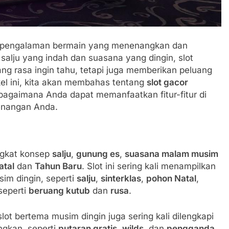
pengalaman bermain yang menenangkan dan
lju yang indah dan suasana yang dingin, slot
g rasa ingin tahu, tetapi juga memberikan peluang
el ini, kita akan membahas tentang
slot gacor
bagaimana Anda dapat memanfaatkan fitur-fitur di
enangan Anda.
gkat konsep
salju
,
gunung es
,
suasana malam musim
atal
dan
Tahun Baru
. Slot ini sering kali menampilkan
im dingin, seperti
salju
,
sinterklas
,
pohon Natal
,
seperti
beruang kutub
dan
rusa
.
ot bertema musim dingin juga sering kali dilengkapi
gkan, seperti
putaran gratis
,
wilds
, dan
pengganda