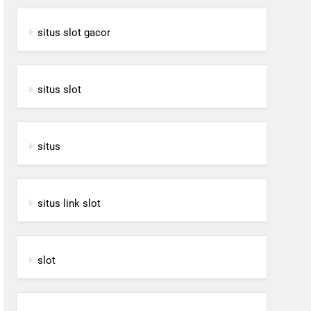
situs slot gacor
situs slot
situs
situs link slot
slot