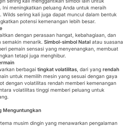
in sering kali menggantikan simbol lain untuk
Ini meningkatkan peluang Anda untuk meraih
Wilds sering kali juga dapat muncul dalam bentuk
gkatkan potensi kemenangan lebih besar.
e
kaitkan dengan perasaan hangat, kebahagiaan, dan
n semakin menarik.
Simbol-simbol Natal
atau suasana
eri pemain sensasi yang menyenangkan, membuat
gkan tetapi juga menghibur.
ermain
warkan berbagai
tingkat volatilitas
, dari yang
rendah
ain untuk memilih mesin yang sesuai dengan gaya
ot dengan volatilitas rendah memberi kemenangan
ntara volatilitas tinggi memberi peluang untuk
ang.
ing Menguntungkan
bertema musim dingin yang menawarkan pengalaman