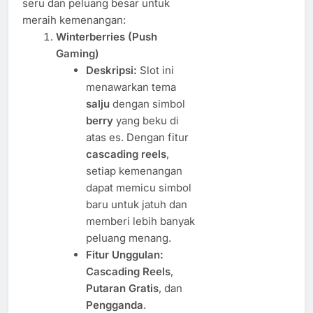
seru dan peluang besar untuk
meraih kemenangan:
Winterberries (Push
Gaming)
Deskripsi:
Slot ini
menawarkan tema
salju
dengan simbol
berry
yang beku di
atas es. Dengan fitur
cascading reels
,
setiap kemenangan
dapat memicu simbol
baru untuk jatuh dan
memberi lebih banyak
peluang menang.
Fitur Unggulan:
Cascading Reels
,
Putaran Gratis
, dan
Pengganda
.