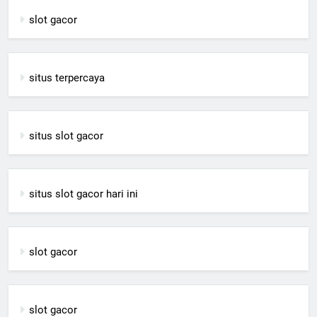
slot gacor
situs terpercaya
situs slot gacor
situs slot gacor hari ini
slot gacor
slot gacor