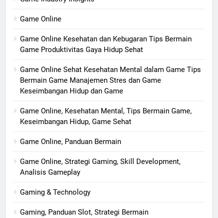
Game Online
Game Online Kesehatan dan Kebugaran Tips Bermain
Game Produktivitas Gaya Hidup Sehat
Game Online Sehat Kesehatan Mental dalam Game Tips
Bermain Game Manajemen Stres dan Game
Keseimbangan Hidup dan Game
Game Online, Kesehatan Mental, Tips Bermain Game,
Keseimbangan Hidup, Game Sehat
Game Online, Panduan Bermain
Game Online, Strategi Gaming, Skill Development,
Analisis Gameplay
Gaming & Technology
Gaming, Panduan Slot, Strategi Bermain