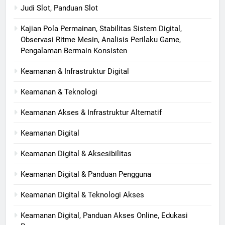
Judi Slot, Panduan Slot
Kajian Pola Permainan, Stabilitas Sistem Digital,
Observasi Ritme Mesin, Analisis Perilaku Game,
Pengalaman Bermain Konsisten
Keamanan & Infrastruktur Digital
Keamanan & Teknologi
Keamanan Akses & Infrastruktur Alternatif
Keamanan Digital
Keamanan Digital & Aksesibilitas
Keamanan Digital & Panduan Pengguna
Keamanan Digital & Teknologi Akses
Keamanan Digital, Panduan Akses Online, Edukasi