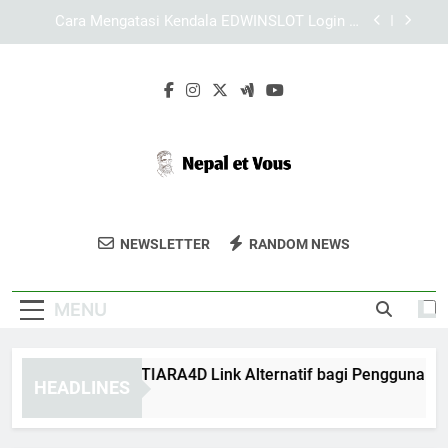
Skip
Login Edwinslot Lewat Safari untuk Pengguna
to
iPhone dengan Akses Lebih Aman
content
Tips Memilih Browser yang Tepat untuk Login
Lebah4D
Mengenal Fungsi TIARA4D Link Alternatif bagi
Pengguna
Cara Mengatasi Kendala EDWINSLOT Login di
Berbagai Perangkat
Login Edwinslot Lewat Safari untuk Pengguna
iPhone dengan Akses Lebih Aman
Nepal Et Vous
Jelajahi Keindahan Nepal Dengan Panduan
Tips Memilih Browser yang Tepat untuk Login
NEWSLETTER
RANDOM NEWS
Lebah4D
Dari Nepal Et Vous.
MENU
ngenal Fungsi TIARA4D Link Alternatif bagi Pengguna
HEADLINES
Weeks Ago