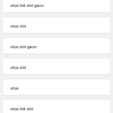
situs link slot gacor
situs slot
situs slot gacor
situs slot
situs
situs link slot