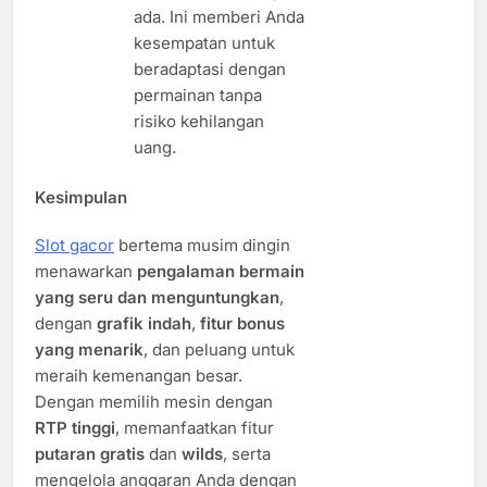
ada. Ini memberi Anda
kesempatan untuk
beradaptasi dengan
permainan tanpa
risiko kehilangan
uang.
Kesimpulan
Slot gacor
bertema musim dingin
menawarkan
pengalaman bermain
yang seru dan menguntungkan
,
dengan
grafik indah
,
fitur bonus
yang menarik
, dan peluang untuk
meraih kemenangan besar.
Dengan memilih mesin dengan
RTP tinggi
, memanfaatkan fitur
putaran gratis
dan
wilds
, serta
mengelola anggaran Anda dengan