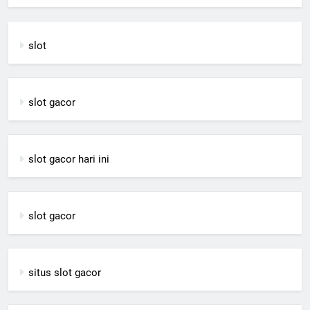
slot
slot gacor
slot gacor hari ini
slot gacor
situs slot gacor