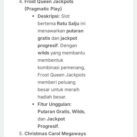
Frost Queen Jackpots
(Pragmatic Play)
Deskripsi:
Slot
bertema
Ratu Salju
ini
menawarkan
putaran
gratis
dan
jackpot
progresif
. Dengan
wilds
yang membantu
membentuk
kombinasi pemenang,
Frost Queen Jackpots
memberi peluang
besar untuk meraih
hadiah besar.
Fitur Unggulan:
Putaran Gratis
,
Wilds
,
dan
Jackpot
Progresif
.
Christmas Carol Megaways