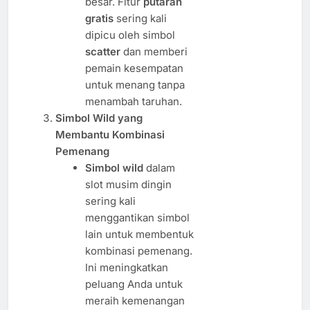
besar. Fitur
putaran
gratis
sering kali
dipicu oleh simbol
scatter
dan memberi
pemain kesempatan
untuk menang tanpa
menambah taruhan.
Simbol Wild yang
Membantu Kombinasi
Pemenang
Simbol wild
dalam
slot musim dingin
sering kali
menggantikan simbol
lain untuk membentuk
kombinasi pemenang.
Ini meningkatkan
peluang Anda untuk
meraih kemenangan