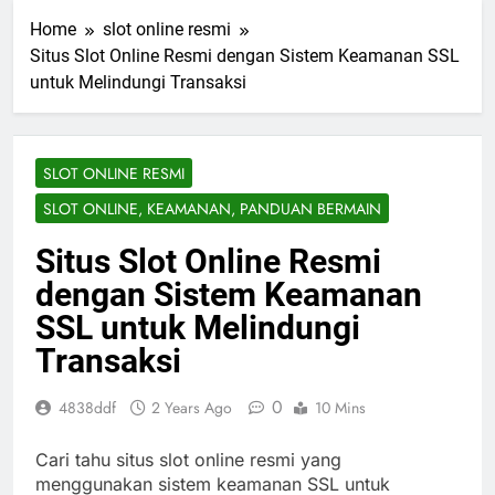
Home
slot online resmi
Situs Slot Online Resmi dengan Sistem Keamanan SSL
untuk Melindungi Transaksi
SLOT ONLINE RESMI
SLOT ONLINE, KEAMANAN, PANDUAN BERMAIN
Situs Slot Online Resmi
dengan Sistem Keamanan
SSL untuk Melindungi
Transaksi
0
4838ddf
2 Years Ago
10 Mins
Cari tahu situs slot online resmi yang
menggunakan sistem keamanan SSL untuk