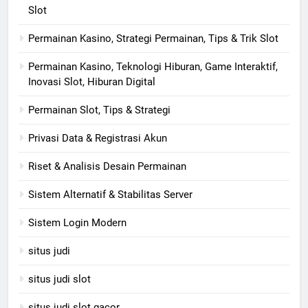
Slot
Permainan Kasino, Strategi Permainan, Tips & Trik Slot
Permainan Kasino, Teknologi Hiburan, Game Interaktif,
Inovasi Slot, Hiburan Digital
Permainan Slot, Tips & Strategi
Privasi Data & Registrasi Akun
Riset & Analisis Desain Permainan
Sistem Alternatif & Stabilitas Server
Sistem Login Modern
situs judi
situs judi slot
situs judi slot gacor