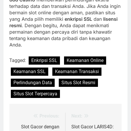
terhadap data dan transaksi Anda. Jika Anda ingin
bermain slot online dengan aman, pastikan situs
yang Anda pilih memiliki
enkripsi SSL
dan
lisensi
resmi
. Dengan begitu, Anda dapat menikmati
permainan dengan percaya diri tanpa khawatir
tentang keamanan data pribadi dan keuangan
Anda.
Tagged:
Enkripsi SSL
Keamanan Online
Keamanan SSL
Keamanan Transaksi
Perlindungan Data
Situs Slot Resmi
Situs Slot Terpercaya
Previous:
Next:
Post
navigation
Slot Gacor dengan
Slot Gacor LARIS4D: