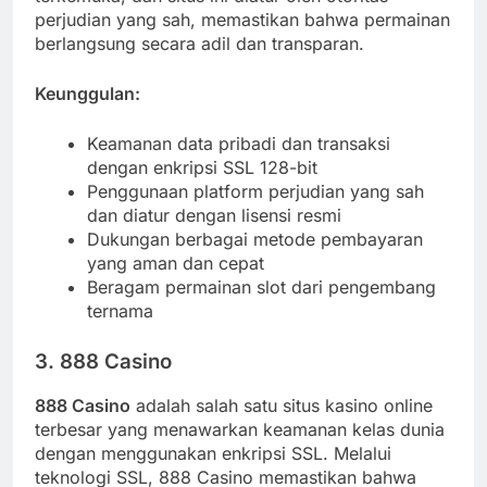
perjudian yang sah, memastikan bahwa permainan
berlangsung secara adil dan transparan.
Keunggulan:
Keamanan data pribadi dan transaksi
dengan enkripsi SSL 128-bit
Penggunaan platform perjudian yang sah
dan diatur dengan lisensi resmi
Dukungan berbagai metode pembayaran
yang aman dan cepat
Beragam permainan slot dari pengembang
ternama
3.
888 Casino
888 Casino
adalah salah satu situs kasino online
terbesar yang menawarkan keamanan kelas dunia
dengan menggunakan enkripsi SSL. Melalui
teknologi SSL, 888 Casino memastikan bahwa