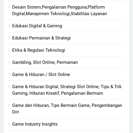
Desain Sistem,Pengalaman Pengguna,Platform
Digital,Manajemen Teknologi,Stabilitas Layanan
Edukasi Digital & Gaming
Edukasi Permainan & Strategi
Etika & Regulasi Teknologi
Gambling, Slot Online, Permainan
Game & Hiburan / Slot Online
Game & Hiburan Digital, Strategi Slot Online, Tips & Trik
Gaming, Hiburan Kreatif, Pengalaman Bermain
Game dan Hiburan, Tips Bermain Game, Pengembangan
Diri
Game Industry Insights