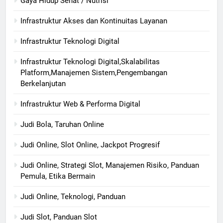
Gaya Hidup Sehat / Nutrisi
Infrastruktur Akses dan Kontinuitas Layanan
Infrastruktur Teknologi Digital
Infrastruktur Teknologi Digital,Skalabilitas
Platform,Manajemen Sistem,Pengembangan
Berkelanjutan
Infrastruktur Web & Performa Digital
Judi Bola, Taruhan Online
Judi Online, Slot Online, Jackpot Progresif
Judi Online, Strategi Slot, Manajemen Risiko, Panduan
Pemula, Etika Bermain
Judi Online, Teknologi, Panduan
Judi Slot, Panduan Slot