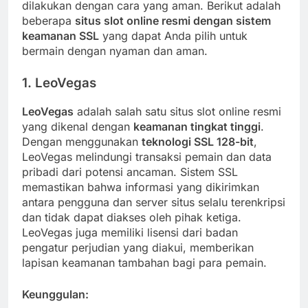
dilakukan dengan cara yang aman. Berikut adalah
beberapa
situs slot online resmi dengan sistem
keamanan SSL
yang dapat Anda pilih untuk
bermain dengan nyaman dan aman.
1.
LeoVegas
LeoVegas
adalah salah satu situs slot online resmi
yang dikenal dengan
keamanan tingkat tinggi
.
Dengan menggunakan
teknologi SSL 128-bit
,
LeoVegas melindungi transaksi pemain dan data
pribadi dari potensi ancaman. Sistem SSL
memastikan bahwa informasi yang dikirimkan
antara pengguna dan server situs selalu terenkripsi
dan tidak dapat diakses oleh pihak ketiga.
LeoVegas juga memiliki lisensi dari badan
pengatur perjudian yang diakui, memberikan
lapisan keamanan tambahan bagi para pemain.
Keunggulan: