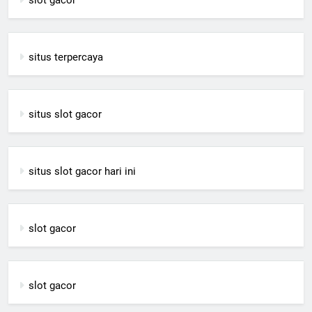
situs terpercaya
situs slot gacor
situs slot gacor hari ini
slot gacor
slot gacor