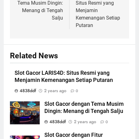
Tema Musim Dingin:
Situs Resmi yang
Menang di Tengah
Menjamin
Salju
Kemenangan Setiap
Putaran
Related News
Slot Gacor LARIS4D: Situs Resmi yang
Menjamin Kemenangan Setiap Putaran
4838ddf
2 years ago
0
Slot Gacor dengan Tema Musim
Dingin: Menang di Tengah Salju
4838ddf
2 years ago
0
Slot Gacor dengan Fitur