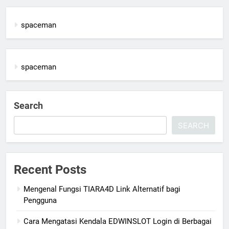
spaceman
spaceman
Search
SEARCH
Recent Posts
Mengenal Fungsi TIARA4D Link Alternatif bagi
Pengguna
Cara Mengatasi Kendala EDWINSLOT Login di Berbagai