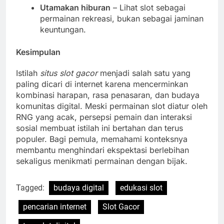
Utamakan hiburan
– Lihat slot sebagai
permainan rekreasi, bukan sebagai jaminan
keuntungan.
Kesimpulan
Istilah
situs slot gacor
menjadi salah satu yang
paling dicari di internet karena mencerminkan
kombinasi harapan, rasa penasaran, dan budaya
komunitas digital. Meski permainan slot diatur oleh
RNG yang acak, persepsi pemain dan interaksi
sosial membuat istilah ini bertahan dan terus
populer. Bagi pemula, memahami konteksnya
membantu menghindari ekspektasi berlebihan
sekaligus menikmati permainan dengan bijak.
Tagged:
budaya digital
edukasi slot
pencarian internet
Slot Gacor