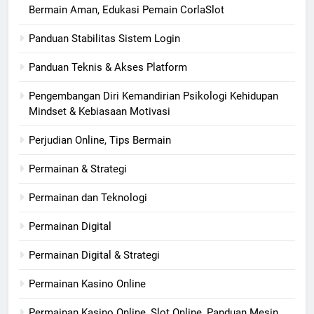
Bermain Aman, Edukasi Pemain CorlaSlot
Panduan Stabilitas Sistem Login
Panduan Teknis & Akses Platform
Pengembangan Diri Kemandirian Psikologi Kehidupan
Mindset & Kebiasaan Motivasi
Perjudian Online, Tips Bermain
Permainan & Strategi
Permainan dan Teknologi
Permainan Digital
Permainan Digital & Strategi
Permainan Kasino Online
Permainan Kasino Online, Slot Online, Panduan Mesin