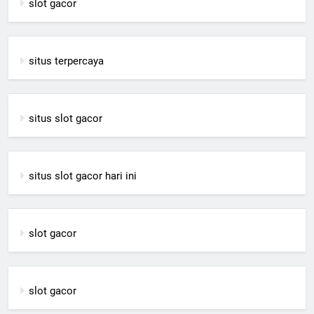
slot gacor
situs terpercaya
situs slot gacor
situs slot gacor hari ini
slot gacor
slot gacor