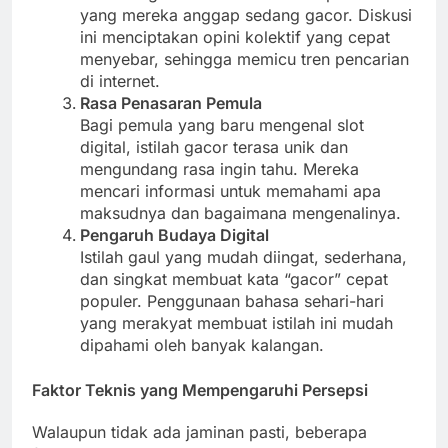
yang mereka anggap sedang gacor. Diskusi
ini menciptakan opini kolektif yang cepat
menyebar, sehingga memicu tren pencarian
di internet.
Rasa Penasaran Pemula
Bagi pemula yang baru mengenal slot
digital, istilah gacor terasa unik dan
mengundang rasa ingin tahu. Mereka
mencari informasi untuk memahami apa
maksudnya dan bagaimana mengenalinya.
Pengaruh Budaya Digital
Istilah gaul yang mudah diingat, sederhana,
dan singkat membuat kata “gacor” cepat
populer. Penggunaan bahasa sehari-hari
yang merakyat membuat istilah ini mudah
dipahami oleh banyak kalangan.
Faktor Teknis yang Mempengaruhi Persepsi
Walaupun tidak ada jaminan pasti, beberapa