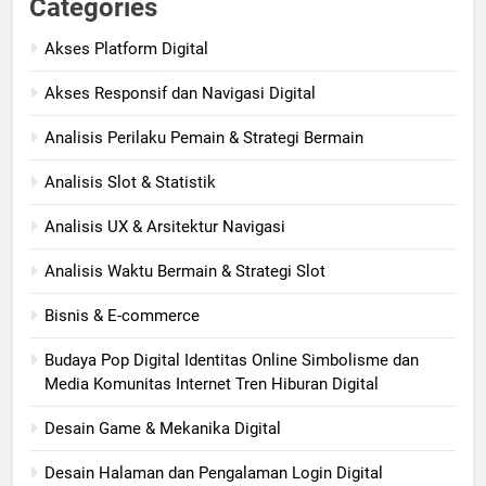
Categories
Akses Platform Digital
Akses Responsif dan Navigasi Digital
Analisis Perilaku Pemain & Strategi Bermain
Analisis Slot & Statistik
Analisis UX & Arsitektur Navigasi
Analisis Waktu Bermain & Strategi Slot
Bisnis & E-commerce
Budaya Pop Digital Identitas Online Simbolisme dan
Media Komunitas Internet Tren Hiburan Digital
Desain Game & Mekanika Digital
Desain Halaman dan Pengalaman Login Digital