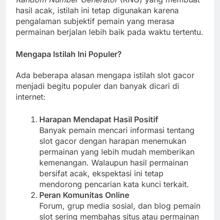
hasil acak, istilah ini tetap digunakan karena
pengalaman subjektif pemain yang merasa
permainan berjalan lebih baik pada waktu tertentu.
Mengapa Istilah Ini Populer?
Ada beberapa alasan mengapa istilah slot gacor
menjadi begitu populer dan banyak dicari di
internet:
Harapan Mendapat Hasil Positif
Banyak pemain mencari informasi tentang
slot gacor dengan harapan menemukan
permainan yang lebih mudah memberikan
kemenangan. Walaupun hasil permainan
bersifat acak, ekspektasi ini tetap
mendorong pencarian kata kunci terkait.
Peran Komunitas Online
Forum, grup media sosial, dan blog pemain
slot sering membahas situs atau permainan