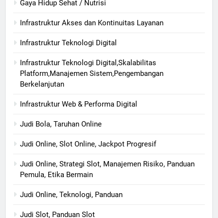
Gaya Hidup Sehat / Nutrisi
Infrastruktur Akses dan Kontinuitas Layanan
Infrastruktur Teknologi Digital
Infrastruktur Teknologi Digital,Skalabilitas
Platform,Manajemen Sistem,Pengembangan
Berkelanjutan
Infrastruktur Web & Performa Digital
Judi Bola, Taruhan Online
Judi Online, Slot Online, Jackpot Progresif
Judi Online, Strategi Slot, Manajemen Risiko, Panduan
Pemula, Etika Bermain
Judi Online, Teknologi, Panduan
Judi Slot, Panduan Slot