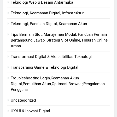
Teknologi Web & Desain Antarmuka
Teknologi, Keamanan Digital, Infrastruktur
Teknologi, Panduan Digital, Keamanan Akun
Tips Bermain Slot, Manajemen Modal, Panduan Pemain
Bertanggung Jawab, Strategi Slot Online, Hiburan Online
Aman
Transformasi Digital & Aksesibilitas Teknologi
Transparansi Game & Teknologi Digital
Troubleshooting Login,Keamanan Akun
Digital,Pemulihan Akun,Optimasi Browser,Pengalaman
Pengguna
Uncategorized
UX/UI & Inovasi Digital