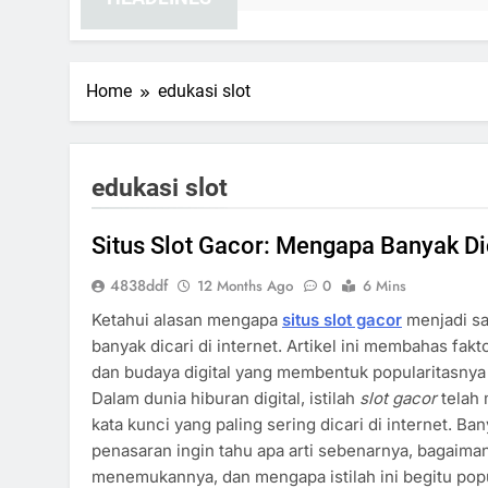
Home
edukasi slot
edukasi slot
Situs Slot Gacor: Mengapa Banyak Dic
4838ddf
12 Months Ago
0
6 Mins
Ketahui alasan mengapa
situs slot gacor
menjadi sal
banyak dicari di internet. Artikel ini membahas fakto
dan budaya digital yang membentuk popularitasnya
Dalam dunia hiburan digital, istilah
slot gacor
telah 
kata kunci yang paling sering dicari di internet. B
penasaran ingin tahu apa arti sebenarnya, bagaima
menemukannya, dan mengapa istilah ini begitu pop