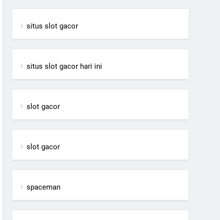
situs slot gacor
situs slot gacor hari ini
slot gacor
slot gacor
spaceman