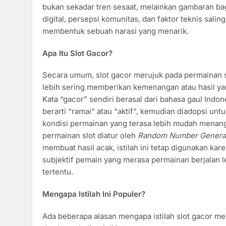
bukan sekadar tren sesaat, melainkan gambaran b
digital, persepsi komunitas, dan faktor teknis saling
membentuk sebuah narasi yang menarik.
Apa Itu Slot Gacor?
Secara umum, slot gacor merujuk pada permainan 
lebih sering memberikan kemenangan atau hasil y
Kata “gacor” sendiri berasal dari bahasa gaul Indo
berarti “ramai” atau “aktif”, kemudian diadopsi u
kondisi permainan yang terasa lebih mudah menang
permainan slot diatur oleh
Random Number Genera
membuat hasil acak, istilah ini tetap digunakan ka
subjektif pemain yang merasa permainan berjalan l
tertentu.
Mengapa Istilah Ini Populer?
Ada beberapa alasan mengapa istilah slot gacor me