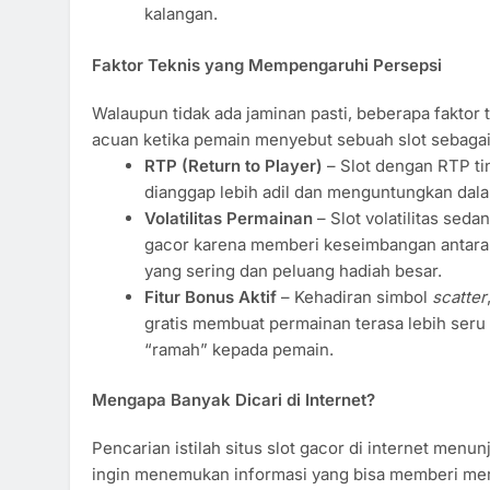
kalangan.
Faktor Teknis yang Mempengaruhi Persepsi
Walaupun tidak ada jaminan pasti, beberapa faktor t
acuan ketika pemain menyebut sebuah slot sebagai
RTP (Return to Player)
– Slot dengan RTP ti
dianggap lebih adil dan menguntungkan dala
Volatilitas Permainan
– Slot volatilitas seda
gacor karena memberi keseimbangan antara
yang sering dan peluang hadiah besar.
Fitur Bonus Aktif
– Kehadiran simbol
scatter
gratis membuat permainan terasa lebih seru
“ramah” kepada pemain.
Mengapa Banyak Dicari di Internet?
Pencarian istilah situs slot gacor di internet men
ingin menemukan informasi yang bisa memberi me