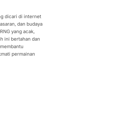
 dicari di internet
asaran, dan budaya
h RNG yang acak,
h ini bertahan dan
a membantu
kmati permainan