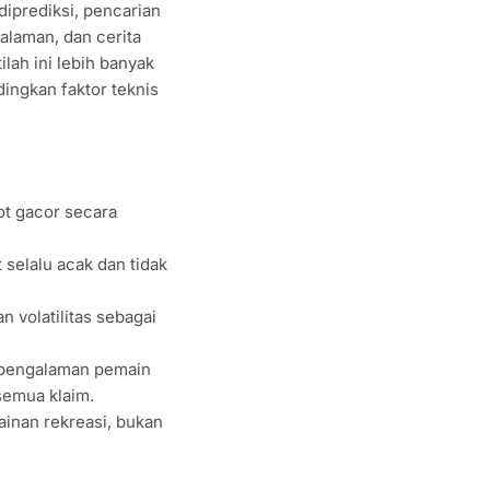
diprediksi, pencarian
laman, dan cerita
ilah ini lebih banyak
dingkan faktor teknis
ot gacor secara
t selalu acak dan tidak
n volatilitas sebagai
pengalaman pemain
semua klaim.
ainan rekreasi, bukan