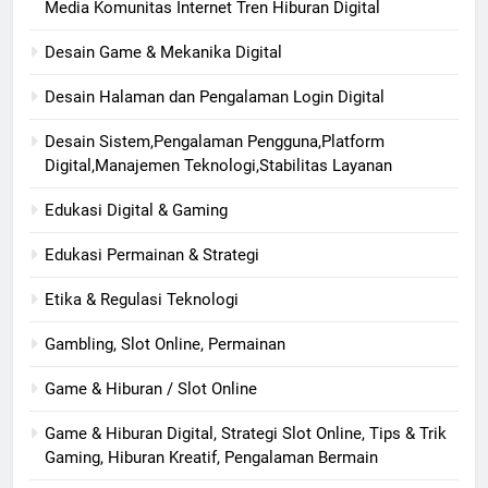
Media Komunitas Internet Tren Hiburan Digital
Desain Game & Mekanika Digital
Desain Halaman dan Pengalaman Login Digital
Desain Sistem,Pengalaman Pengguna,Platform
Digital,Manajemen Teknologi,Stabilitas Layanan
Edukasi Digital & Gaming
Edukasi Permainan & Strategi
Etika & Regulasi Teknologi
Gambling, Slot Online, Permainan
Game & Hiburan / Slot Online
Game & Hiburan Digital, Strategi Slot Online, Tips & Trik
Gaming, Hiburan Kreatif, Pengalaman Bermain