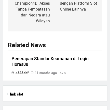
Champion4D: Akses
dengan Platform Slot
Tanpa Pembatasan
Online Lainnya
dari Negara atau
Wilayah
Related News
Penerapan Standar Keamanan di Login
Horas88
4838ddf
11 months ago
0
link slot