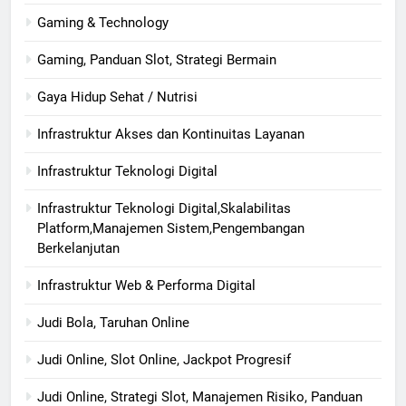
Gaming & Technology
Gaming, Panduan Slot, Strategi Bermain
Gaya Hidup Sehat / Nutrisi
Infrastruktur Akses dan Kontinuitas Layanan
Infrastruktur Teknologi Digital
Infrastruktur Teknologi Digital,Skalabilitas
Platform,Manajemen Sistem,Pengembangan
Berkelanjutan
Infrastruktur Web & Performa Digital
Judi Bola, Taruhan Online
Judi Online, Slot Online, Jackpot Progresif
Judi Online, Strategi Slot, Manajemen Risiko, Panduan