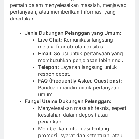
pemain dalam menyelesaikan masalah, menjawab
pertanyaan, atau memberikan informasi yang
diperlukan.
Jenis Dukungan Pelanggan yang Umum:
Live Chat:
Komunikasi langsung
melalui fitur obrolan di situs.
Email:
Solusi untuk pertanyaan yang
membutuhkan penjelasan lebih rinci.
Telepon:
Layanan langsung untuk
respon cepat.
FAQ (Frequently Asked Questions):
Panduan mandiri untuk pertanyaan
umum.
Fungsi Utama Dukungan Pelanggan:
Menyelesaikan masalah teknis, seperti
kesalahan dalam deposit atau
penarikan.
Memberikan informasi tentang
promosi, syarat dan ketentuan, atau