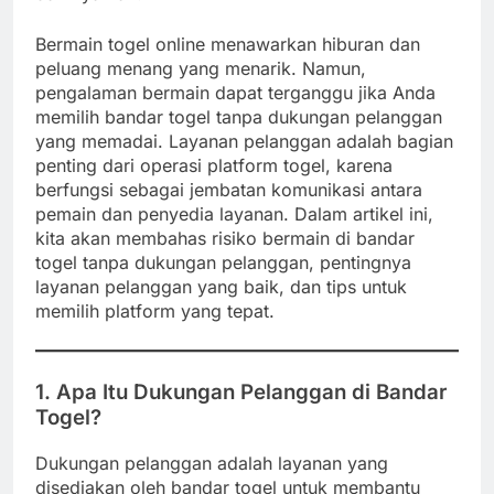
Bermain togel online menawarkan hiburan dan
peluang menang yang menarik. Namun,
pengalaman bermain dapat terganggu jika Anda
memilih bandar togel tanpa dukungan pelanggan
yang memadai. Layanan pelanggan adalah bagian
penting dari operasi platform togel, karena
berfungsi sebagai jembatan komunikasi antara
pemain dan penyedia layanan. Dalam artikel ini,
kita akan membahas risiko bermain di bandar
togel tanpa dukungan pelanggan, pentingnya
layanan pelanggan yang baik, dan tips untuk
memilih platform yang tepat.
1. Apa Itu Dukungan Pelanggan di Bandar
Togel?
Dukungan pelanggan adalah layanan yang
disediakan oleh bandar togel untuk membantu