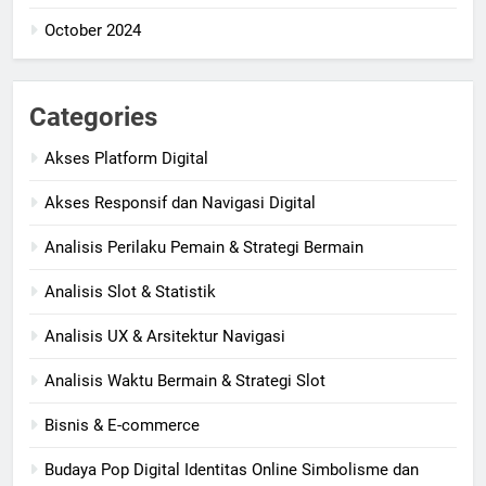
October 2024
Categories
Akses Platform Digital
Akses Responsif dan Navigasi Digital
Analisis Perilaku Pemain & Strategi Bermain
Analisis Slot & Statistik
Analisis UX & Arsitektur Navigasi
Analisis Waktu Bermain & Strategi Slot
Bisnis & E-commerce
Budaya Pop Digital Identitas Online Simbolisme dan