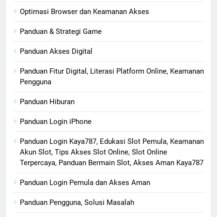
Optimasi Browser dan Keamanan Akses
Panduan & Strategi Game
Panduan Akses Digital
Panduan Fitur Digital, Literasi Platform Online, Keamanan
Pengguna
Panduan Hiburan
Panduan Login iPhone
Panduan Login Kaya787, Edukasi Slot Pemula, Keamanan
Akun Slot, Tips Akses Slot Online, Slot Online
Terpercaya, Panduan Bermain Slot, Akses Aman Kaya787
Panduan Login Pemula dan Akses Aman
Panduan Pengguna, Solusi Masalah