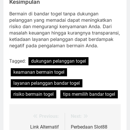
Kesimpulan
Bermain di bandar togel tanpa dukungan
pelanggan yang memadai dapat meningkatkan
risiko dan mengurangi kenyamanan Anda. Dari
masalah keuangan hingga kurangnya transparansi,
ketiadaan layanan pelanggan dapat berdampak
negatif pada pengalaman bermain Anda.
Tagged:
dukungan pelanggan togel
keamanan bermain togel
layanan pelanggan bandar togel
risiko bermain togel
tips memilih bandar togel
Previous:
Next:
Post
navigation
Link Alternatif
Perbedaan Slot88