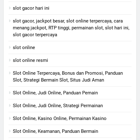
slot gacor hari ini
slot gacor, jackpot besar, slot online terpercaya, cara
menang jackpot, RTP tinggi, permainan slot, slot hari ini,
slot gacor terpercaya
slot online
slot online resmi
Slot Online Terpercaya, Bonus dan Promosi, Panduan
Slot, Strategi Bermain Slot, Situs Judi Aman
Slot Online, Judi Online, Panduan Pemain
Slot Online, Judi Online, Strategi Permainan
Slot Online, Kasino Online, Permainan Kasino
Slot Online, Keamanan, Panduan Bermain