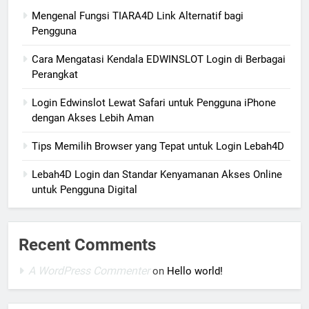
Mengenal Fungsi TIARA4D Link Alternatif bagi
Pengguna
Cara Mengatasi Kendala EDWINSLOT Login di Berbagai
Perangkat
Login Edwinslot Lewat Safari untuk Pengguna iPhone
dengan Akses Lebih Aman
Tips Memilih Browser yang Tepat untuk Login Lebah4D
Lebah4D Login dan Standar Kenyamanan Akses Online
untuk Pengguna Digital
Recent Comments
A WordPress Commenter
on
Hello world!