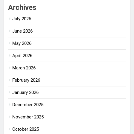
Archives
July 2026
June 2026
May 2026
April 2026
March 2026
February 2026
January 2026
December 2025
November 2025
October 2025