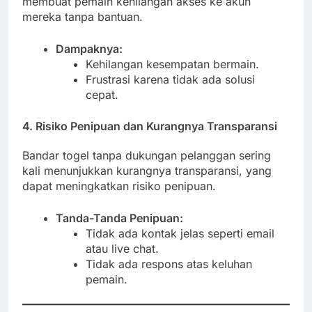
membuat pemain kehilangan akses ke akun
mereka tanpa bantuan.
Dampaknya:
Kehilangan kesempatan bermain.
Frustrasi karena tidak ada solusi
cepat.
4. Risiko Penipuan dan Kurangnya Transparansi
Bandar togel tanpa dukungan pelanggan sering
kali menunjukkan kurangnya transparansi, yang
dapat meningkatkan risiko penipuan.
Tanda-Tanda Penipuan:
Tidak ada kontak jelas seperti email
atau live chat.
Tidak ada respons atas keluhan
pemain.