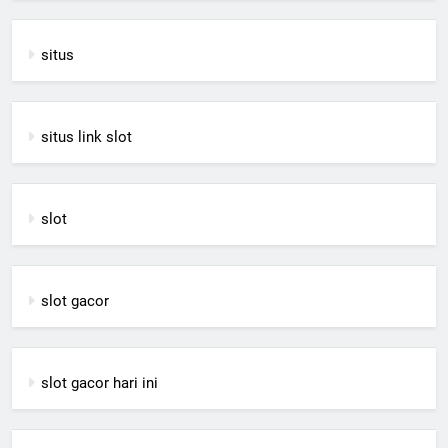
situs
situs link slot
slot
slot gacor
slot gacor hari ini