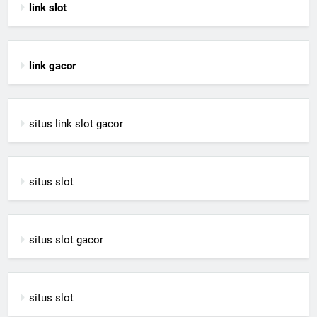
link slot
link gacor
situs link slot gacor
situs slot
situs slot gacor
situs slot