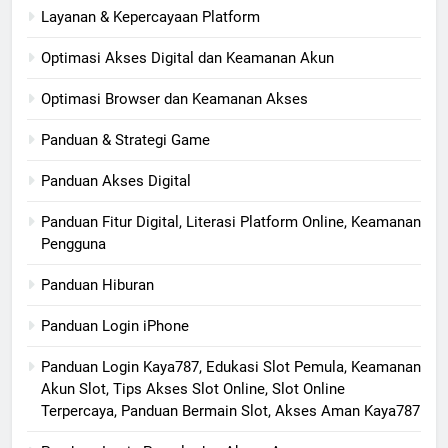
Layanan & Kepercayaan Platform
Optimasi Akses Digital dan Keamanan Akun
Optimasi Browser dan Keamanan Akses
Panduan & Strategi Game
Panduan Akses Digital
Panduan Fitur Digital, Literasi Platform Online, Keamanan
Pengguna
Panduan Hiburan
Panduan Login iPhone
Panduan Login Kaya787, Edukasi Slot Pemula, Keamanan
Akun Slot, Tips Akses Slot Online, Slot Online
Terpercaya, Panduan Bermain Slot, Akses Aman Kaya787