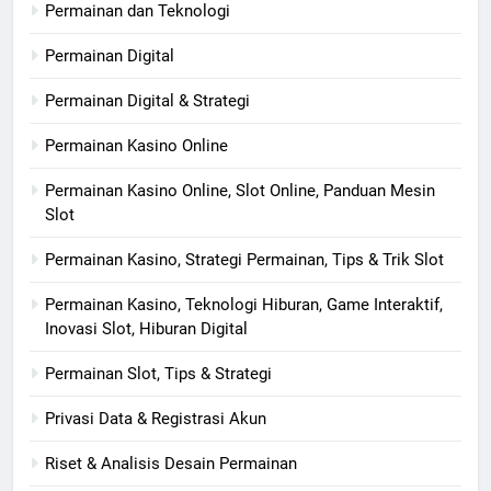
Permainan dan Teknologi
Permainan Digital
Permainan Digital & Strategi
Permainan Kasino Online
Permainan Kasino Online, Slot Online, Panduan Mesin
Slot
Permainan Kasino, Strategi Permainan, Tips & Trik Slot
Permainan Kasino, Teknologi Hiburan, Game Interaktif,
Inovasi Slot, Hiburan Digital
Permainan Slot, Tips & Strategi
Privasi Data & Registrasi Akun
Riset & Analisis Desain Permainan