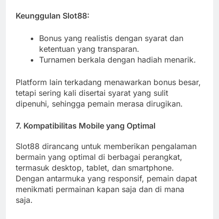
Keunggulan Slot88:
Bonus yang realistis dengan syarat dan
ketentuan yang transparan.
Turnamen berkala dengan hadiah menarik.
Platform lain terkadang menawarkan bonus besar,
tetapi sering kali disertai syarat yang sulit
dipenuhi, sehingga pemain merasa dirugikan.
7.
Kompatibilitas Mobile yang Optimal
Slot88 dirancang untuk memberikan pengalaman
bermain yang optimal di berbagai perangkat,
termasuk desktop, tablet, dan smartphone.
Dengan antarmuka yang responsif, pemain dapat
menikmati permainan kapan saja dan di mana
saja.