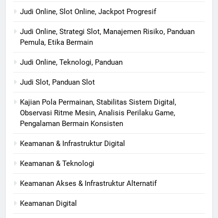
Judi Online, Slot Online, Jackpot Progresif
Judi Online, Strategi Slot, Manajemen Risiko, Panduan
Pemula, Etika Bermain
Judi Online, Teknologi, Panduan
Judi Slot, Panduan Slot
Kajian Pola Permainan, Stabilitas Sistem Digital,
Observasi Ritme Mesin, Analisis Perilaku Game,
Pengalaman Bermain Konsisten
Keamanan & Infrastruktur Digital
Keamanan & Teknologi
Keamanan Akses & Infrastruktur Alternatif
Keamanan Digital