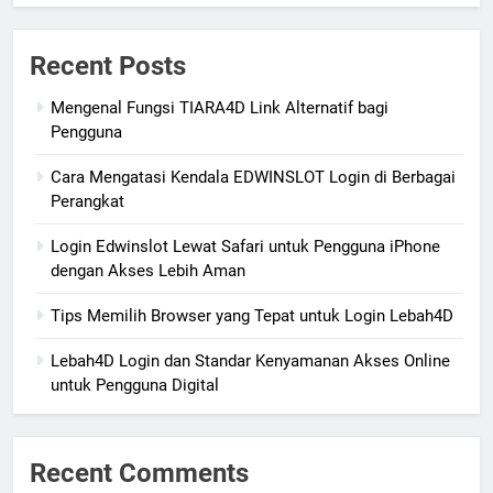
Recent Posts
Mengenal Fungsi TIARA4D Link Alternatif bagi
Pengguna
Cara Mengatasi Kendala EDWINSLOT Login di Berbagai
Perangkat
Login Edwinslot Lewat Safari untuk Pengguna iPhone
dengan Akses Lebih Aman
Tips Memilih Browser yang Tepat untuk Login Lebah4D
Lebah4D Login dan Standar Kenyamanan Akses Online
untuk Pengguna Digital
Recent Comments