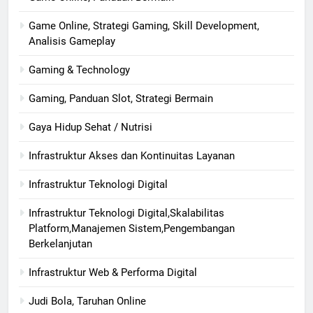
Game Online, Strategi Gaming, Skill Development,
Analisis Gameplay
Gaming & Technology
Gaming, Panduan Slot, Strategi Bermain
Gaya Hidup Sehat / Nutrisi
Infrastruktur Akses dan Kontinuitas Layanan
Infrastruktur Teknologi Digital
Infrastruktur Teknologi Digital,Skalabilitas
Platform,Manajemen Sistem,Pengembangan
Berkelanjutan
Infrastruktur Web & Performa Digital
Judi Bola, Taruhan Online