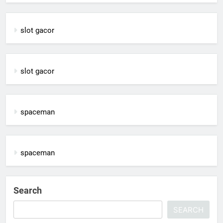
slot gacor
slot gacor
spaceman
spaceman
Search
SEARCH