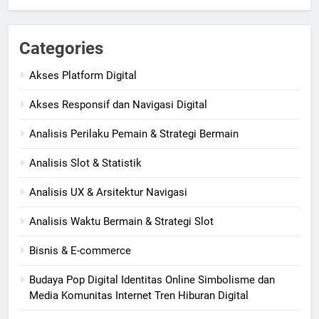
Categories
Akses Platform Digital
Akses Responsif dan Navigasi Digital
Analisis Perilaku Pemain & Strategi Bermain
Analisis Slot & Statistik
Analisis UX & Arsitektur Navigasi
Analisis Waktu Bermain & Strategi Slot
Bisnis & E-commerce
Budaya Pop Digital Identitas Online Simbolisme dan
Media Komunitas Internet Tren Hiburan Digital