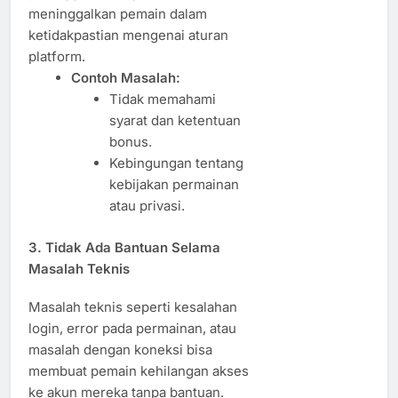
meninggalkan pemain dalam
ketidakpastian mengenai aturan
platform.
Contoh Masalah:
Tidak memahami
syarat dan ketentuan
bonus.
Kebingungan tentang
kebijakan permainan
atau privasi.
3. Tidak Ada Bantuan Selama
Masalah Teknis
Masalah teknis seperti kesalahan
login, error pada permainan, atau
masalah dengan koneksi bisa
membuat pemain kehilangan akses
ke akun mereka tanpa bantuan.