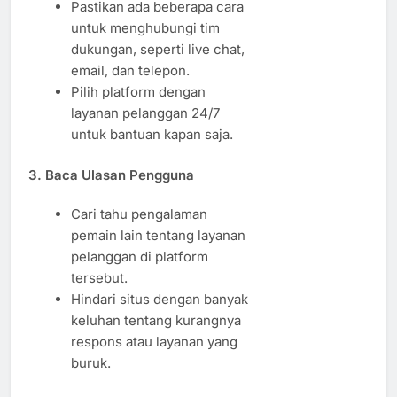
Pastikan ada beberapa cara
untuk menghubungi tim
dukungan, seperti live chat,
email, dan telepon.
Pilih platform dengan
layanan pelanggan 24/7
untuk bantuan kapan saja.
3. Baca Ulasan Pengguna
Cari tahu pengalaman
pemain lain tentang layanan
pelanggan di platform
tersebut.
Hindari situs dengan banyak
keluhan tentang kurangnya
respons atau layanan yang
buruk.