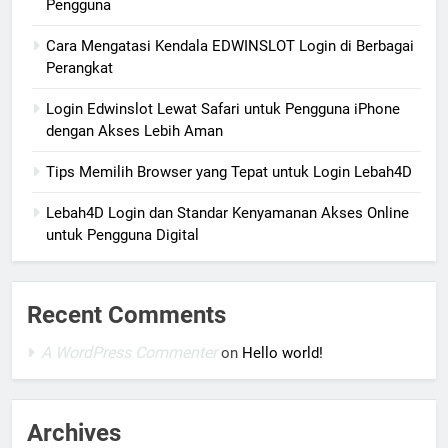
Pengguna
Cara Mengatasi Kendala EDWINSLOT Login di Berbagai
Perangkat
Login Edwinslot Lewat Safari untuk Pengguna iPhone
dengan Akses Lebih Aman
Tips Memilih Browser yang Tepat untuk Login Lebah4D
Lebah4D Login dan Standar Kenyamanan Akses Online
untuk Pengguna Digital
Recent Comments
A WordPress Commenter
on
Hello world!
Archives