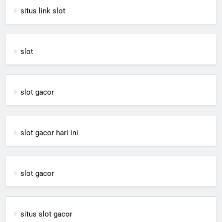
situs link slot
slot
slot gacor
slot gacor hari ini
slot gacor
situs slot gacor