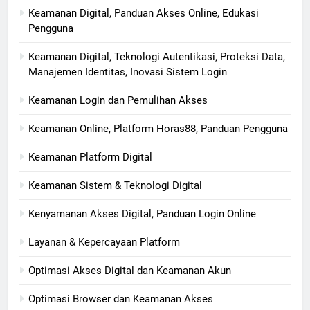
Keamanan Digital, Panduan Akses Online, Edukasi
Pengguna
Keamanan Digital, Teknologi Autentikasi, Proteksi Data,
Manajemen Identitas, Inovasi Sistem Login
Keamanan Login dan Pemulihan Akses
Keamanan Online, Platform Horas88, Panduan Pengguna
Keamanan Platform Digital
Keamanan Sistem & Teknologi Digital
Kenyamanan Akses Digital, Panduan Login Online
Layanan & Kepercayaan Platform
Optimasi Akses Digital dan Keamanan Akun
Optimasi Browser dan Keamanan Akses