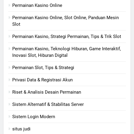
Permainan Kasino Online
Permainan Kasino Online, Slot Online, Panduan Mesin
Slot
Permainan Kasino, Strategi Permainan, Tips & Trik Slot
Permainan Kasino, Teknologi Hiburan, Game Interaktif,
Inovasi Slot, Hiburan Digital
Permainan Slot, Tips & Strategi
Privasi Data & Registrasi Akun
Riset & Analisis Desain Permainan
Sistem Alternatif & Stabilitas Server
Sistem Login Modern
situs judi