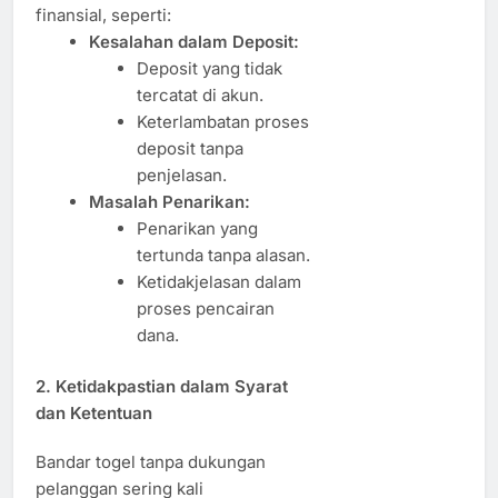
finansial, seperti:
Kesalahan dalam Deposit:
Deposit yang tidak
tercatat di akun.
Keterlambatan proses
deposit tanpa
penjelasan.
Masalah Penarikan:
Penarikan yang
tertunda tanpa alasan.
Ketidakjelasan dalam
proses pencairan
dana.
2. Ketidakpastian dalam Syarat
dan Ketentuan
Bandar togel tanpa dukungan
pelanggan sering kali