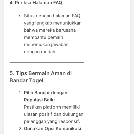
4. Periksa Halaman FAQ
Situs dengan halaman FAQ
yang lengkap menunjukkan
bahwa mereka berusaha
membantu pemain
menemukan jawaban
dengan mudah.
5. Tips Bermain Aman di
Bandar Togel
Pilih Bandar dengan
Reputasi Baik:
Pastikan platform memiliki
ulasan positif dan dukungan
pelanggan yang responsif.
Gunakan Opsi Komunikasi