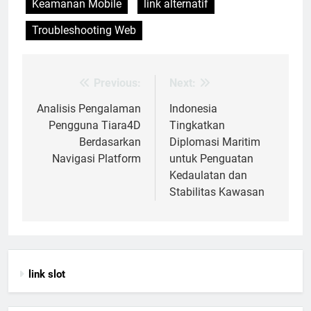
Keamanan Mobile
link alternatif
Troubleshooting Web
Previous:
Next:
Post
navigation
Analisis Pengalaman
Indonesia
Pengguna Tiara4D
Tingkatkan
Berdasarkan
Diplomasi Maritim
Navigasi Platform
untuk Penguatan
Kedaulatan dan
Stabilitas Kawasan
link slot