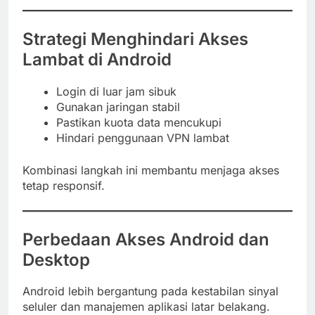
Strategi Menghindari Akses
Lambat di Android
Login di luar jam sibuk
Gunakan jaringan stabil
Pastikan kuota data mencukupi
Hindari penggunaan VPN lambat
Kombinasi langkah ini membantu menjaga akses
tetap responsif.
Perbedaan Akses Android dan
Desktop
Android lebih bergantung pada kestabilan sinyal
seluler dan manajemen aplikasi latar belakang.