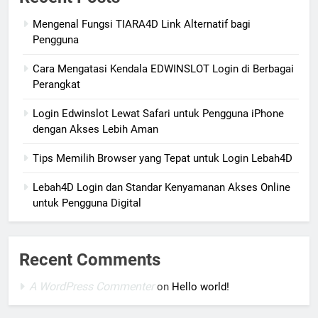
Mengenal Fungsi TIARA4D Link Alternatif bagi
Pengguna
Cara Mengatasi Kendala EDWINSLOT Login di Berbagai
Perangkat
Login Edwinslot Lewat Safari untuk Pengguna iPhone
dengan Akses Lebih Aman
Tips Memilih Browser yang Tepat untuk Login Lebah4D
Lebah4D Login dan Standar Kenyamanan Akses Online
untuk Pengguna Digital
Recent Comments
A WordPress Commenter
on
Hello world!