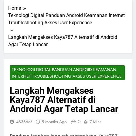
Home
Teknologi Digital Panduan Android Keamanan Internet
Troubleshooting Akses User Experience
Langkah Mengakses Kaya787 Alternatif di Android
Agar Tetap Lancar
TEKNOLOGI DIGITAL PANDUAN ANDROID KEAMANAN
INTERNET TROUBLESHOOTING AKSES USER EXPERIENCE
Langkah Mengakses
Kaya787 Alternatif di
Android Agar Tetap Lancar
0
4838ddf
5 Months Ago
7 Mins