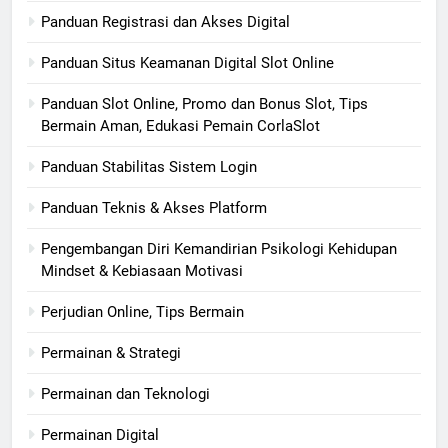
Panduan Registrasi dan Akses Digital
Panduan Situs Keamanan Digital Slot Online
Panduan Slot Online, Promo dan Bonus Slot, Tips
Bermain Aman, Edukasi Pemain CorlaSlot
Panduan Stabilitas Sistem Login
Panduan Teknis & Akses Platform
Pengembangan Diri Kemandirian Psikologi Kehidupan
Mindset & Kebiasaan Motivasi
Perjudian Online, Tips Bermain
Permainan & Strategi
Permainan dan Teknologi
Permainan Digital