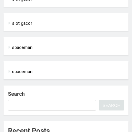
slot gacor
spaceman
spaceman
Search
SEARCH
Recent Posts