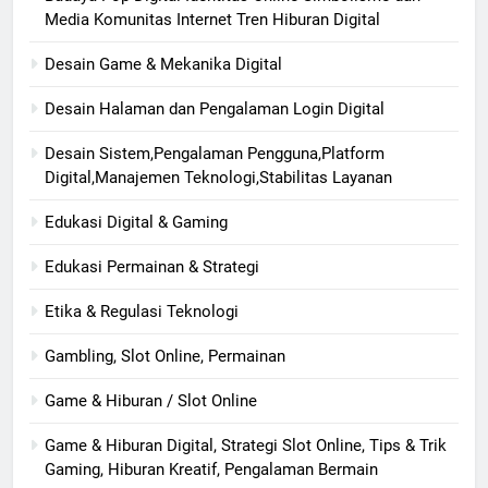
Media Komunitas Internet Tren Hiburan Digital
Desain Game & Mekanika Digital
Desain Halaman dan Pengalaman Login Digital
Desain Sistem,Pengalaman Pengguna,Platform
Digital,Manajemen Teknologi,Stabilitas Layanan
Edukasi Digital & Gaming
Edukasi Permainan & Strategi
Etika & Regulasi Teknologi
Gambling, Slot Online, Permainan
Game & Hiburan / Slot Online
Game & Hiburan Digital, Strategi Slot Online, Tips & Trik
Gaming, Hiburan Kreatif, Pengalaman Bermain