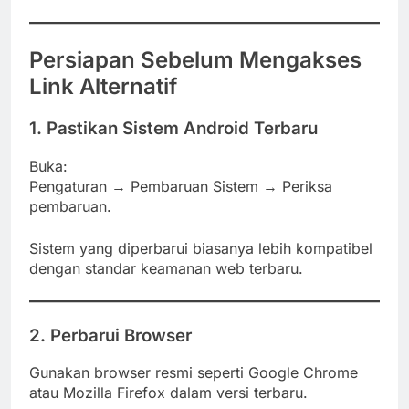
Persiapan Sebelum Mengakses
Link Alternatif
1. Pastikan Sistem Android Terbaru
Buka:
Pengaturan → Pembaruan Sistem → Periksa
pembaruan.
Sistem yang diperbarui biasanya lebih kompatibel
dengan standar keamanan web terbaru.
2. Perbarui Browser
Gunakan browser resmi seperti Google Chrome
atau Mozilla Firefox dalam versi terbaru.