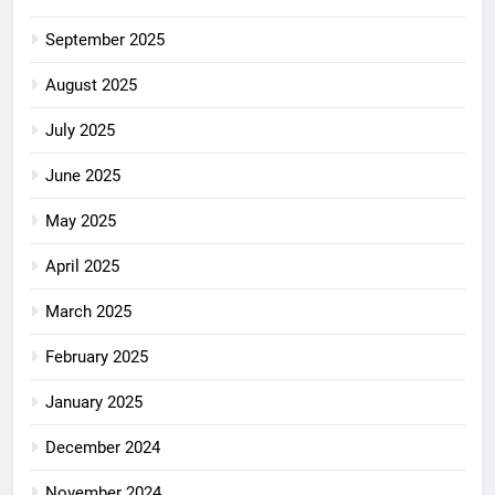
September 2025
August 2025
July 2025
June 2025
May 2025
April 2025
March 2025
February 2025
January 2025
December 2024
November 2024