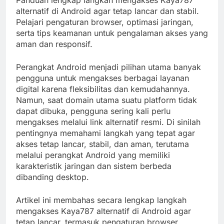
Panduan lengkap langkah mengakses Kaya787
alternatif di Android agar tetap lancar dan stabil.
Pelajari pengaturan browser, optimasi jaringan,
serta tips keamanan untuk pengalaman akses yang
aman dan responsif.
Perangkat Android menjadi pilihan utama banyak
pengguna untuk mengakses berbagai layanan
digital karena fleksibilitas dan kemudahannya.
Namun, saat domain utama suatu platform tidak
dapat dibuka, pengguna sering kali perlu
mengakses melalui link alternatif resmi. Di sinilah
pentingnya memahami langkah yang tepat agar
akses tetap lancar, stabil, dan aman, terutama
melalui perangkat Android yang memiliki
karakteristik jaringan dan sistem berbeda
dibanding desktop.
Artikel ini membahas secara lengkap langkah
mengakses Kaya787 alternatif di Android agar
tetap lancar, termasuk pengaturan browser,