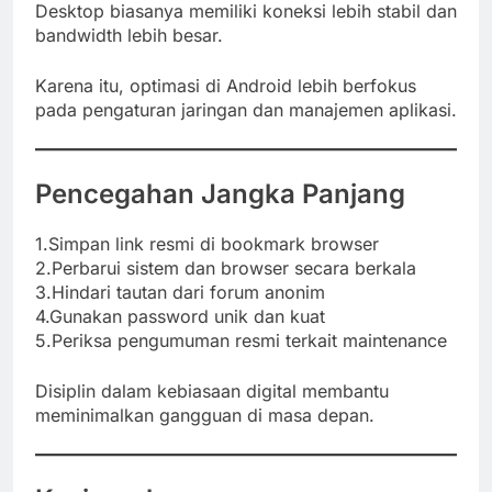
Desktop biasanya memiliki koneksi lebih stabil dan
bandwidth lebih besar.
Karena itu, optimasi di Android lebih berfokus
pada pengaturan jaringan dan manajemen aplikasi.
Pencegahan Jangka Panjang
1.Simpan link resmi di bookmark browser
2.Perbarui sistem dan browser secara berkala
3.Hindari tautan dari forum anonim
4.Gunakan password unik dan kuat
5.Periksa pengumuman resmi terkait maintenance
Disiplin dalam kebiasaan digital membantu
meminimalkan gangguan di masa depan.