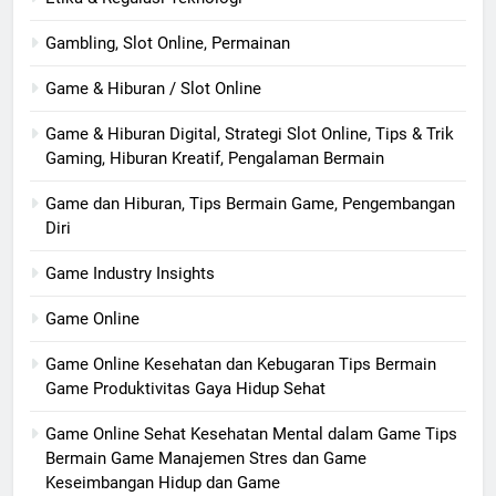
Gambling, Slot Online, Permainan
Game & Hiburan / Slot Online
Game & Hiburan Digital, Strategi Slot Online, Tips & Trik
Gaming, Hiburan Kreatif, Pengalaman Bermain
Game dan Hiburan, Tips Bermain Game, Pengembangan
Diri
Game Industry Insights
Game Online
Game Online Kesehatan dan Kebugaran Tips Bermain
Game Produktivitas Gaya Hidup Sehat
Game Online Sehat Kesehatan Mental dalam Game Tips
Bermain Game Manajemen Stres dan Game
Keseimbangan Hidup dan Game