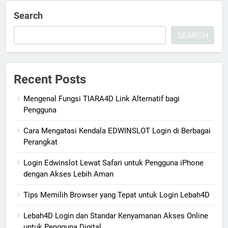
Search
SEARCH
Recent Posts
Mengenal Fungsi TIARA4D Link Alternatif bagi
Pengguna
Cara Mengatasi Kendala EDWINSLOT Login di Berbagai
Perangkat
Login Edwinslot Lewat Safari untuk Pengguna iPhone
dengan Akses Lebih Aman
Tips Memilih Browser yang Tepat untuk Login Lebah4D
Lebah4D Login dan Standar Kenyamanan Akses Online
untuk Pengguna Digital