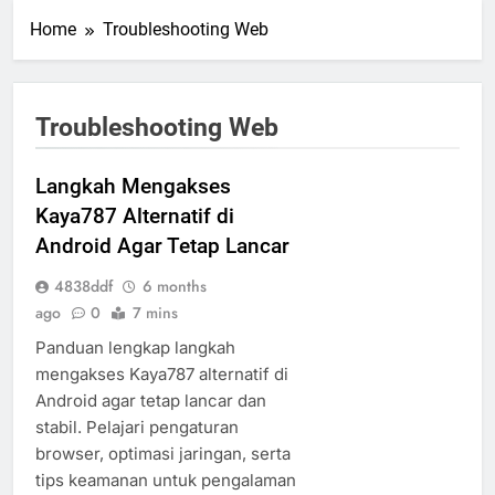
Home
Troubleshooting Web
Troubleshooting Web
Langkah Mengakses
Kaya787 Alternatif di
Android Agar Tetap Lancar
4838ddf
6 months
ago
0
7 mins
Panduan lengkap langkah
mengakses Kaya787 alternatif di
Android agar tetap lancar dan
stabil. Pelajari pengaturan
browser, optimasi jaringan, serta
tips keamanan untuk pengalaman