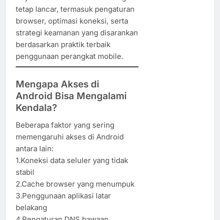
tetap lancar, termasuk pengaturan
browser, optimasi koneksi, serta
strategi keamanan yang disarankan
berdasarkan praktik terbaik
penggunaan perangkat mobile.
Mengapa Akses di
Android Bisa Mengalami
Kendala?
Beberapa faktor yang sering
memengaruhi akses di Android
antara lain:
1.Koneksi data seluler yang tidak
stabil
2.Cache browser yang menumpuk
3.Penggunaan aplikasi latar
belakang
4.Pengaturan DNS bawaan