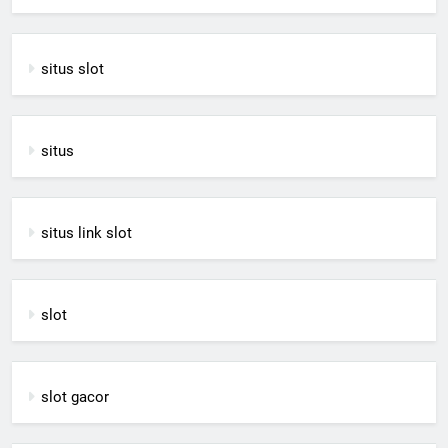
situs slot
situs
situs link slot
slot
slot gacor