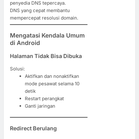
penyedia DNS tepercaya.
DNS yang cepat membantu
mempercepat resolusi domain.
Mengatasi Kendala Umum
di Android
Halaman Tidak Bisa Dibuka
Solusi:
Aktifkan dan nonaktifkan
mode pesawat selama 10
detik
Restart perangkat
Ganti jaringan
Redirect Berulang