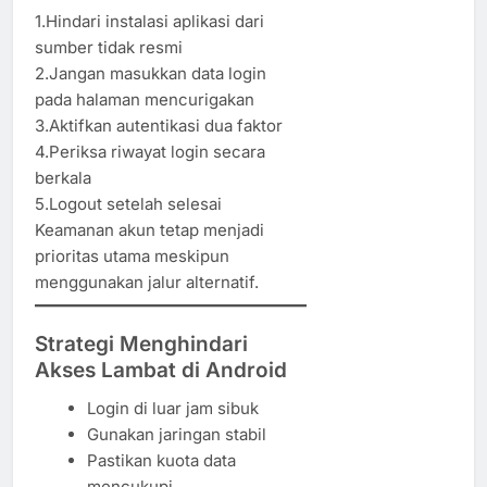
1.Hindari instalasi aplikasi dari
sumber tidak resmi
2.Jangan masukkan data login
pada halaman mencurigakan
3.Aktifkan autentikasi dua faktor
4.Periksa riwayat login secara
berkala
5.Logout setelah selesai
Keamanan akun tetap menjadi
prioritas utama meskipun
menggunakan jalur alternatif.
Strategi Menghindari
Akses Lambat di Android
Login di luar jam sibuk
Gunakan jaringan stabil
Pastikan kuota data
mencukupi