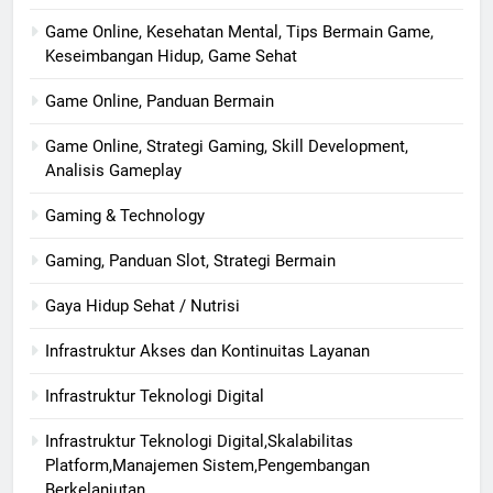
Game Online, Kesehatan Mental, Tips Bermain Game,
Keseimbangan Hidup, Game Sehat
Game Online, Panduan Bermain
Game Online, Strategi Gaming, Skill Development,
Analisis Gameplay
Gaming & Technology
Gaming, Panduan Slot, Strategi Bermain
Gaya Hidup Sehat / Nutrisi
Infrastruktur Akses dan Kontinuitas Layanan
Infrastruktur Teknologi Digital
Infrastruktur Teknologi Digital,Skalabilitas
Platform,Manajemen Sistem,Pengembangan
Berkelanjutan