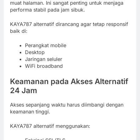
muat halaman. Ini sangat penting untuk menjaga
performa stabil pada jam sibuk.
KAYA787 alternatif dirancang agar tetap responsif
baik di:
Perangkat mobile
Desktop
Jaringan seluler
WiFi broadband
Keamanan pada Akses Alternatif
24 Jam
Akses sepanjang waktu harus diimbangi dengan
keamanan tinggi.
KAYA787 alternatif menggunakan: