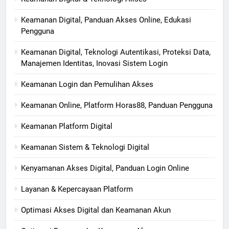
Keamanan Digital, Panduan Akses Online, Edukasi
Pengguna
Keamanan Digital, Teknologi Autentikasi, Proteksi Data,
Manajemen Identitas, Inovasi Sistem Login
Keamanan Login dan Pemulihan Akses
Keamanan Online, Platform Horas88, Panduan Pengguna
Keamanan Platform Digital
Keamanan Sistem & Teknologi Digital
Kenyamanan Akses Digital, Panduan Login Online
Layanan & Kepercayaan Platform
Optimasi Akses Digital dan Keamanan Akun