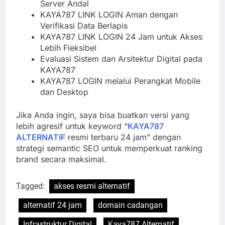
Server Andal
KAYA787 LINK LOGIN Aman dengan
Verifikasi Data Berlapis
KAYA787 LINK LOGIN 24 Jam untuk Akses
Lebih Fleksibel
Evaluasi Sistem dan Arsitektur Digital pada
KAYA787
KAYA787 LOGIN melalui Perangkat Mobile
dan Desktop
Jika Anda ingin, saya bisa buatkan versi yang
lebih agresif untuk keyword “
KAYA787
ALTERNATIF
resmi terbaru 24 jam” dengan
strategi semantic SEO untuk memperkuat ranking
brand secara maksimal.
Tagged:
akses resmi alternatif
alternatif 24 jam
domain cadangan
Infrastruktur Digital
Kaya787 Alternatif