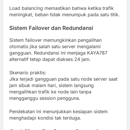
Load balancing memastikan bahwa ketika trafik
meningkat, beban tidak menumpuk pada satu titik.
Sistem Failover dan Redundansi
Sistem failover memungkinkan pengalihan
otomatis jika salah satu server mengalami
gangguan. Redundansi ini menjaga KAYA787
alternatif tetap dapat diakses 24 jam.
Skenario praktis:
Jika terjadi gangguan pada satu node server saat
jam sibuk malam hari, sistem langsung
mengalihkan trafik ke node lain tanpa
mengganggu session pengguna.
Pendekatan ini menunjukkan kesiapan sistem
menghadapi kondisi tak terduga.