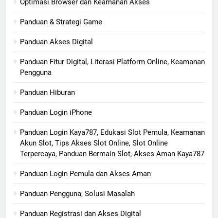
Optimasi Browser dan Keamanan Akses
Panduan & Strategi Game
Panduan Akses Digital
Panduan Fitur Digital, Literasi Platform Online, Keamanan
Pengguna
Panduan Hiburan
Panduan Login iPhone
Panduan Login Kaya787, Edukasi Slot Pemula, Keamanan
Akun Slot, Tips Akses Slot Online, Slot Online
Terpercaya, Panduan Bermain Slot, Akses Aman Kaya787
Panduan Login Pemula dan Akses Aman
Panduan Pengguna, Solusi Masalah
Panduan Registrasi dan Akses Digital