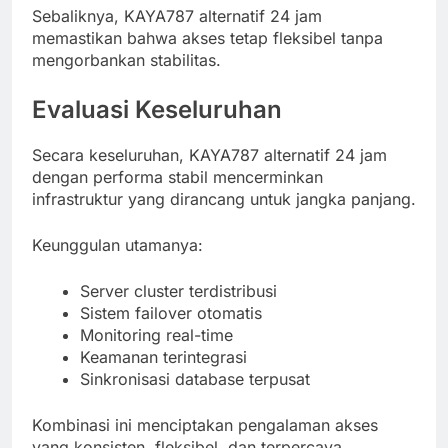
Sebaliknya, KAYA787 alternatif 24 jam
memastikan bahwa akses tetap fleksibel tanpa
mengorbankan stabilitas.
Evaluasi Keseluruhan
Secara keseluruhan, KAYA787 alternatif 24 jam
dengan performa stabil mencerminkan
infrastruktur yang dirancang untuk jangka panjang.
Keunggulan utamanya:
Server cluster terdistribusi
Sistem failover otomatis
Monitoring real-time
Keamanan terintegrasi
Sinkronisasi database terpusat
Kombinasi ini menciptakan pengalaman akses
yang konsisten, fleksibel, dan terpercaya.