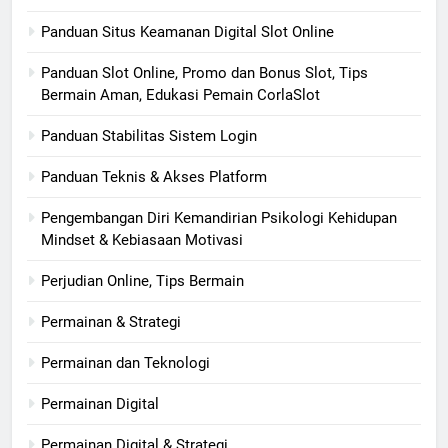
Panduan Situs Keamanan Digital Slot Online
Panduan Slot Online, Promo dan Bonus Slot, Tips
Bermain Aman, Edukasi Pemain CorlaSlot
Panduan Stabilitas Sistem Login
Panduan Teknis & Akses Platform
Pengembangan Diri Kemandirian Psikologi Kehidupan
Mindset & Kebiasaan Motivasi
Perjudian Online, Tips Bermain
Permainan & Strategi
Permainan dan Teknologi
Permainan Digital
Permainan Digital & Strategi