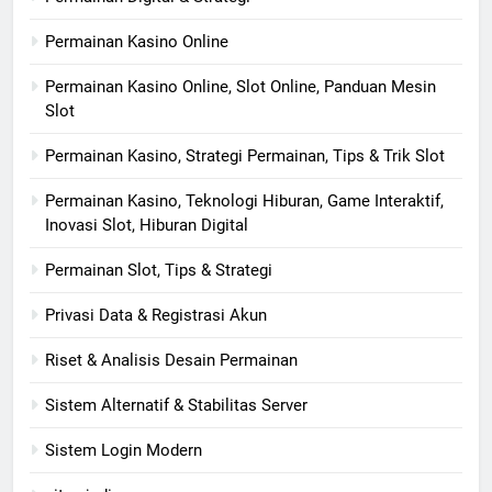
Permainan Kasino Online
Permainan Kasino Online, Slot Online, Panduan Mesin
Slot
Permainan Kasino, Strategi Permainan, Tips & Trik Slot
Permainan Kasino, Teknologi Hiburan, Game Interaktif,
Inovasi Slot, Hiburan Digital
Permainan Slot, Tips & Strategi
Privasi Data & Registrasi Akun
Riset & Analisis Desain Permainan
Sistem Alternatif & Stabilitas Server
Sistem Login Modern