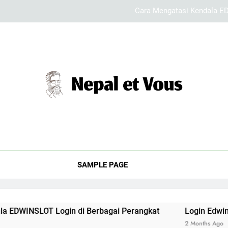
Cara Mengatasi Kendala ED
Login Edwinslot Lewat Safari untuk Pen
Tips Memilih Br
Mengenal Fungsi 
Cara Mengatasi Kendala ED
Login Edwinslot Lewat Safari untuk Pen
al Et Vous
Keindahan Nepal Dengan Panduan Dari Nepal Et Vous.
Tips Memilih Br
SAMPLE PAGE
T Login di Berbagai Perangkat
Login Edwinslot Lewat
2 Months Ago