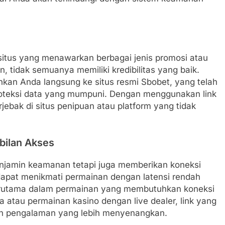
i situs yang menawarkan berbagai jenis promosi atau
 tidak semuanya memiliki kredibilitas yang baik.
kan Anda langsung ke situs resmi Sbobet, yang telah
proteksi data yang mumpuni. Dengan menggunakan link
rjebak di situs penipuan atau platform yang tidak
bilan Akses
enjamin keamanan tetapi juga memberikan koneksi
a dapat menikmati permainan dengan latensi rendah
erutama dalam permainan yang membutuhkan koneksi
ga atau permainan kasino dengan live dealer, link yang
an pengalaman yang lebih menyenangkan.