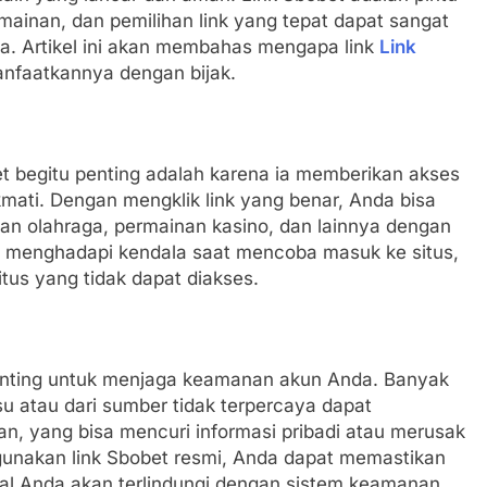
ainan, dan pemilihan link yang tepat dapat sangat
. Artikel ini akan membahas mengapa link
Link
nfaatkannya dengan bijak.
t begitu penting adalah karena ia memberikan akses
kmati. Dengan mengklik link yang benar, Anda bisa
an olahraga, permainan kasino, dan lainnya dengan
n menghadapi kendala saat mencoba masuk ke situs,
tus yang tidak dapat diakses.
penting untuk menjaga keamanan akun Anda. Banyak
u atau dari sumber tidak terpercaya dapat
n, yang bisa mencuri informasi pribadi atau merusak
nakan link Sbobet resmi, Anda dapat memastikan
sial Anda akan terlindungi dengan sistem keamanan