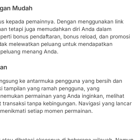
ngan Mudah
us kepada pemainnya. Dengan menggunakan link
an tetapi juga memudahkan diri Anda dalam
perti bonus pendaftaran, bonus reload, dan promosi
tidak melewatkan peluang untuk mendapatkan
 peluang menang Anda.
aan
langsung ke antarmuka pengguna yang bersih dan
iki tampilan yang ramah pengguna, yang
emukan permainan yang Anda inginkan, melihat
 transaksi tanpa kebingungan. Navigasi yang lancar
 menikmati setiap momen permainan.