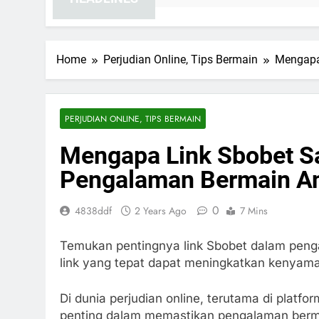
Home
Perjudian Online, Tips Bermain
Mengapa
PERJUDIAN ONLINE, TIPS BERMAIN
Mengapa Link Sbobet Sa
Pengalaman Bermain A
0
4838ddf
2 Years Ago
7 Mins
Temukan pentingnya link Sbobet dalam peng
link yang tepat dapat meningkatkan kenyama
Di dunia perjudian online, terutama di platf
penting dalam memastikan pengalaman berma