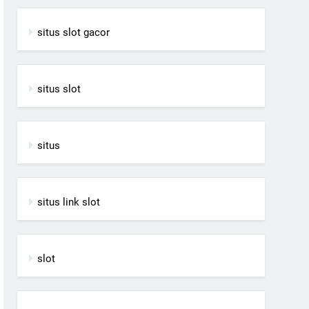
situs slot gacor
situs slot
situs
situs link slot
slot