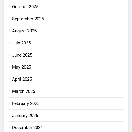
October 2025
September 2025
August 2025
July 2025
June 2025
May 2025
April 2025
March 2025
February 2025
January 2025
December 2024