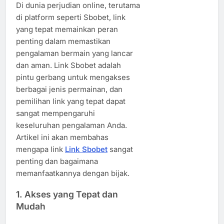
Di dunia perjudian online, terutama
di platform seperti Sbobet, link
yang tepat memainkan peran
penting dalam memastikan
pengalaman bermain yang lancar
dan aman. Link Sbobet adalah
pintu gerbang untuk mengakses
berbagai jenis permainan, dan
pemilihan link yang tepat dapat
sangat mempengaruhi
keseluruhan pengalaman Anda.
Artikel ini akan membahas
mengapa link
Link Sbobet
sangat
penting dan bagaimana
memanfaatkannya dengan bijak.
1.
Akses yang Tepat dan
Mudah