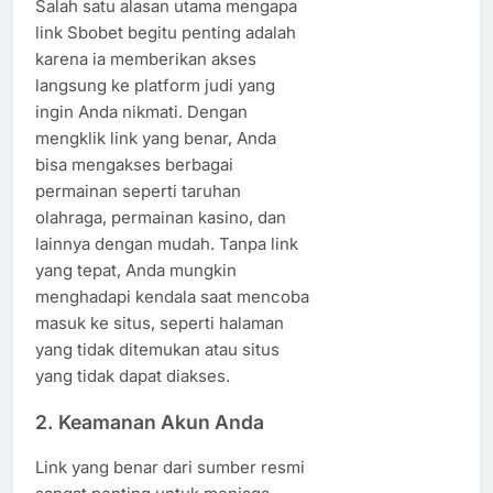
Salah satu alasan utama mengapa
link Sbobet begitu penting adalah
karena ia memberikan akses
langsung ke platform judi yang
ingin Anda nikmati. Dengan
mengklik link yang benar, Anda
bisa mengakses berbagai
permainan seperti taruhan
olahraga, permainan kasino, dan
lainnya dengan mudah. Tanpa link
yang tepat, Anda mungkin
menghadapi kendala saat mencoba
masuk ke situs, seperti halaman
yang tidak ditemukan atau situs
yang tidak dapat diakses.
2.
Keamanan Akun Anda
Link yang benar dari sumber resmi