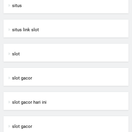
situs
situs link slot
slot
slot gacor
slot gacor hari ini
slot gacor