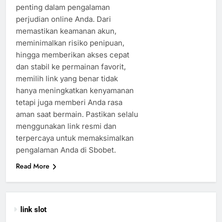
penting dalam pengalaman
perjudian online Anda. Dari
memastikan keamanan akun,
meminimalkan risiko penipuan,
hingga memberikan akses cepat
dan stabil ke permainan favorit,
memilih link yang benar tidak
hanya meningkatkan kenyamanan
tetapi juga memberi Anda rasa
aman saat bermain. Pastikan selalu
menggunakan link resmi dan
terpercaya untuk memaksimalkan
pengalaman Anda di Sbobet.
Read More
link slot