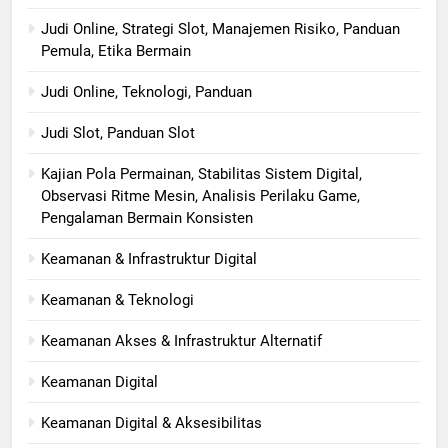
Judi Online, Strategi Slot, Manajemen Risiko, Panduan
Pemula, Etika Bermain
Judi Online, Teknologi, Panduan
Judi Slot, Panduan Slot
Kajian Pola Permainan, Stabilitas Sistem Digital,
Observasi Ritme Mesin, Analisis Perilaku Game,
Pengalaman Bermain Konsisten
Keamanan & Infrastruktur Digital
Keamanan & Teknologi
Keamanan Akses & Infrastruktur Alternatif
Keamanan Digital
Keamanan Digital & Aksesibilitas