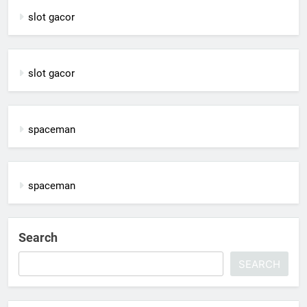
slot gacor
slot gacor
spaceman
spaceman
Search
SEARCH