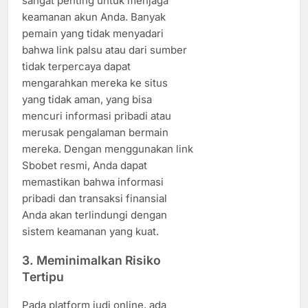
sangat penting untuk menjaga
keamanan akun Anda. Banyak
pemain yang tidak menyadari
bahwa link palsu atau dari sumber
tidak terpercaya dapat
mengarahkan mereka ke situs
yang tidak aman, yang bisa
mencuri informasi pribadi atau
merusak pengalaman bermain
mereka. Dengan menggunakan link
Sbobet resmi, Anda dapat
memastikan bahwa informasi
pribadi dan transaksi finansial
Anda akan terlindungi dengan
sistem keamanan yang kuat.
3.
Meminimalkan Risiko
Tertipu
Pada platform judi online, ada