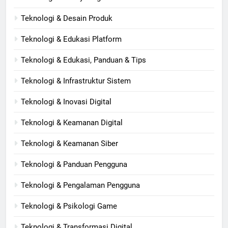
Teknologi & Desain Produk
Teknologi & Edukasi Platform
Teknologi & Edukasi, Panduan & Tips
Teknologi & Infrastruktur Sistem
Teknologi & Inovasi Digital
Teknologi & Keamanan Digital
Teknologi & Keamanan Siber
Teknologi & Panduan Pengguna
Teknologi & Pengalaman Pengguna
Teknologi & Psikologi Game
Teknologi & Transformasi Digital