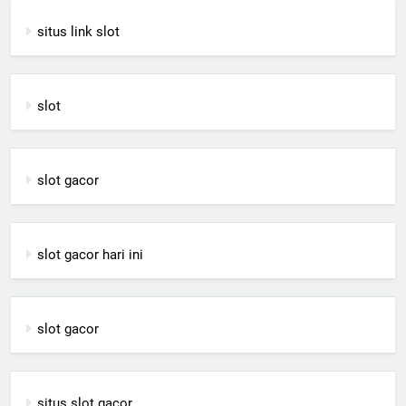
situs link slot
slot
slot gacor
slot gacor hari ini
slot gacor
situs slot gacor