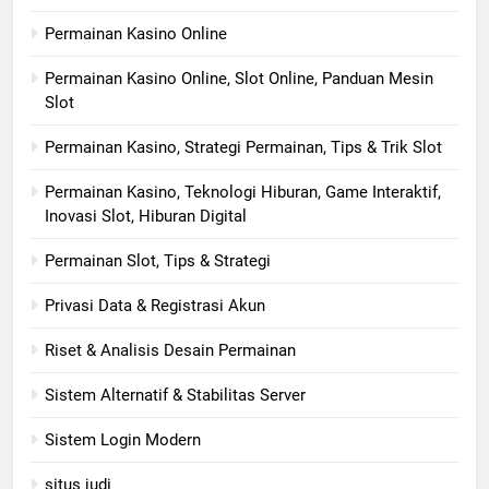
Permainan Kasino Online
Permainan Kasino Online, Slot Online, Panduan Mesin
Slot
Permainan Kasino, Strategi Permainan, Tips & Trik Slot
Permainan Kasino, Teknologi Hiburan, Game Interaktif,
Inovasi Slot, Hiburan Digital
Permainan Slot, Tips & Strategi
Privasi Data & Registrasi Akun
Riset & Analisis Desain Permainan
Sistem Alternatif & Stabilitas Server
Sistem Login Modern
situs judi