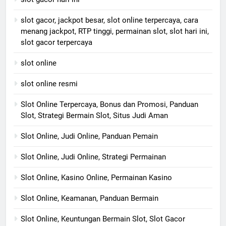
slot gacor, jackpot besar, slot online terpercaya, cara
menang jackpot, RTP tinggi, permainan slot, slot hari ini,
slot gacor terpercaya
slot online
slot online resmi
Slot Online Terpercaya, Bonus dan Promosi, Panduan
Slot, Strategi Bermain Slot, Situs Judi Aman
Slot Online, Judi Online, Panduan Pemain
Slot Online, Judi Online, Strategi Permainan
Slot Online, Kasino Online, Permainan Kasino
Slot Online, Keamanan, Panduan Bermain
Slot Online, Keuntungan Bermain Slot, Slot Gacor