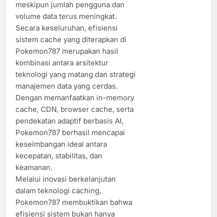
meskipun jumlah pengguna dan
volume data terus meningkat.
Secara keseluruhan, efisiensi
sistem cache yang diterapkan di
Pokemon787 merupakan hasil
kombinasi antara arsitektur
teknologi yang matang dan strategi
manajemen data yang cerdas.
Dengan memanfaatkan in-memory
cache, CDN, browser cache, serta
pendekatan adaptif berbasis AI,
Pokemon787 berhasil mencapai
keseimbangan ideal antara
kecepatan, stabilitas, dan
keamanan.
Melalui inovasi berkelanjutan
dalam teknologi caching,
Pokemon787 membuktikan bahwa
efisiensi sistem bukan hanya