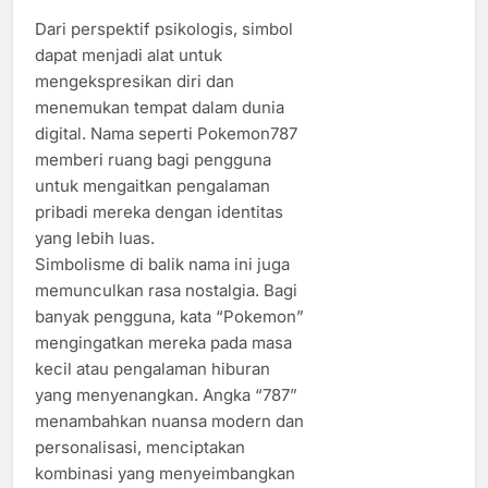
Dari perspektif psikologis, simbol
dapat menjadi alat untuk
mengekspresikan diri dan
menemukan tempat dalam dunia
digital. Nama seperti Pokemon787
memberi ruang bagi pengguna
untuk mengaitkan pengalaman
pribadi mereka dengan identitas
yang lebih luas.
Simbolisme di balik nama ini juga
memunculkan rasa nostalgia. Bagi
banyak pengguna, kata “Pokemon”
mengingatkan mereka pada masa
kecil atau pengalaman hiburan
yang menyenangkan. Angka “787”
menambahkan nuansa modern dan
personalisasi, menciptakan
kombinasi yang menyeimbangkan