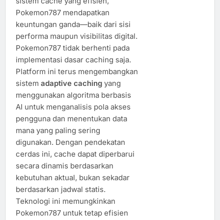
sistem cache yang efisien,
Pokemon787 mendapatkan
keuntungan ganda—baik dari sisi
performa maupun visibilitas digital.
Pokemon787 tidak berhenti pada
implementasi dasar caching saja.
Platform ini terus mengembangkan
sistem
adaptive caching
yang
menggunakan algoritma berbasis
AI untuk menganalisis pola akses
pengguna dan menentukan data
mana yang paling sering
digunakan. Dengan pendekatan
cerdas ini, cache dapat diperbarui
secara dinamis berdasarkan
kebutuhan aktual, bukan sekadar
berdasarkan jadwal statis.
Teknologi ini memungkinkan
Pokemon787 untuk tetap efisien