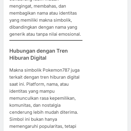
mengingat, membahas, dan
membagikan nama atau identitas
yang memiliki makna simbolik,
dibandingkan dengan nama yang
generik atau tanpa nilai emosional.
Hubungan dengan Tren
Hiburan Digital
Makna simbolik Pokemon787 juga
terkait dengan tren hiburan digital
saat ini. Platform, nama, atau
identitas yang mampu
memunculkan rasa kepemilikan,
komunitas, dan nostalgia
cenderung lebih mudah diterima.
Simbol ini bukan hanya
memengaruhi popularitas, tetapi