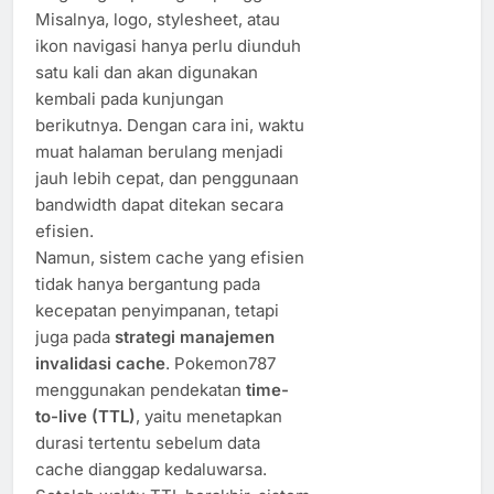
Misalnya, logo, stylesheet, atau
ikon navigasi hanya perlu diunduh
satu kali dan akan digunakan
kembali pada kunjungan
berikutnya. Dengan cara ini, waktu
muat halaman berulang menjadi
jauh lebih cepat, dan penggunaan
bandwidth dapat ditekan secara
efisien.
Namun, sistem cache yang efisien
tidak hanya bergantung pada
kecepatan penyimpanan, tetapi
juga pada
strategi manajemen
invalidasi cache
. Pokemon787
menggunakan pendekatan
time-
to-live (TTL)
, yaitu menetapkan
durasi tertentu sebelum data
cache dianggap kedaluwarsa.