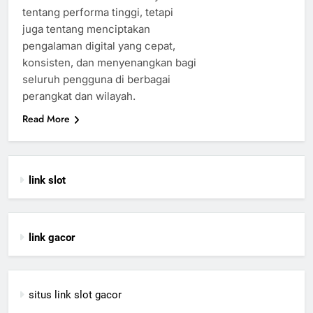
tentang performa tinggi, tetapi
juga tentang menciptakan
pengalaman digital yang cepat,
konsisten, dan menyenangkan bagi
seluruh pengguna di berbagai
perangkat dan wilayah.
Read More
link slot
link gacor
situs link slot gacor