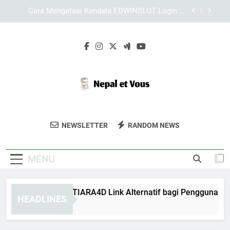
Skip
Login Edwinslot Lewat Safari untuk Pengguna
to
iPhone dengan Akses Lebih Aman
content
Tips Memilih Browser yang Tepat untuk Login
Lebah4D
Mengenal Fungsi TIARA4D Link Alternatif bagi
Pengguna
Cara Mengatasi Kendala EDWINSLOT Login di
Berbagai Perangkat
Login Edwinslot Lewat Safari untuk Pengguna
iPhone dengan Akses Lebih Aman
Nepal Et Vous
Jelajahi Keindahan Nepal Dengan Panduan
Tips Memilih Browser yang Tepat untuk Login
NEWSLETTER
RANDOM NEWS
Lebah4D
Dari Nepal Et Vous.
MENU
ngenal Fungsi TIARA4D Link Alternatif bagi Pengguna
HEADLINES
Weeks Ago