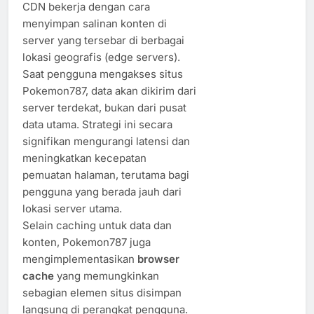
CDN bekerja dengan cara
menyimpan salinan konten di
server yang tersebar di berbagai
lokasi geografis (edge servers).
Saat pengguna mengakses situs
Pokemon787, data akan dikirim dari
server terdekat, bukan dari pusat
data utama. Strategi ini secara
signifikan mengurangi latensi dan
meningkatkan kecepatan
pemuatan halaman, terutama bagi
pengguna yang berada jauh dari
lokasi server utama.
Selain caching untuk data dan
konten, Pokemon787 juga
mengimplementasikan
browser
cache
yang memungkinkan
sebagian elemen situs disimpan
langsung di perangkat pengguna.