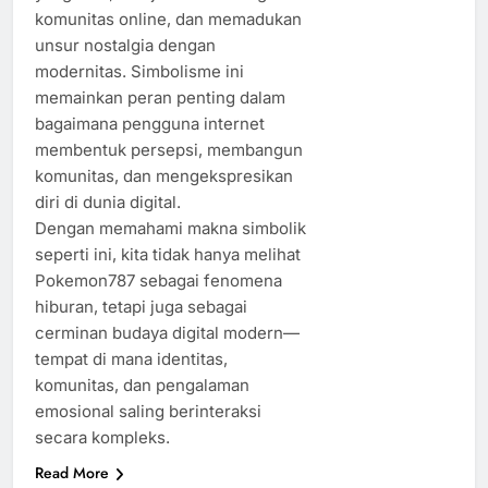
komunitas online, dan memadukan
unsur nostalgia dengan
modernitas. Simbolisme ini
memainkan peran penting dalam
bagaimana pengguna internet
membentuk persepsi, membangun
komunitas, dan mengekspresikan
diri di dunia digital.
Dengan memahami makna simbolik
seperti ini, kita tidak hanya melihat
Pokemon787 sebagai fenomena
hiburan, tetapi juga sebagai
cerminan budaya digital modern—
tempat di mana identitas,
komunitas, dan pengalaman
emosional saling berinteraksi
secara kompleks.
Read More