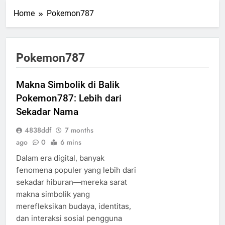
Home
Pokemon787
Pokemon787
Makna Simbolik di Balik
Pokemon787: Lebih dari
Sekadar Nama
4838ddf
7 months
ago
0
6 mins
Dalam era digital, banyak
fenomena populer yang lebih dari
sekadar hiburan—mereka sarat
makna simbolik yang
merefleksikan budaya, identitas,
dan interaksi sosial pengguna