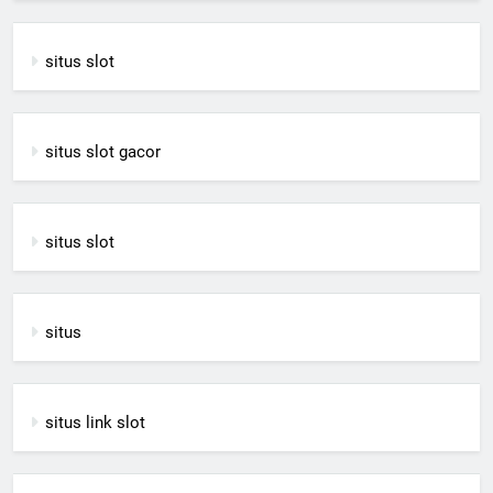
situs slot
situs slot gacor
situs slot
situs
situs link slot