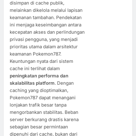
disimpan di cache publik,
melainkan dikelola melalui lapisan
keamanan tambahan. Pendekatan
ini menjaga keseimbangan antara
kecepatan akses dan perlindungan
privasi pengguna, yang menjadi
prioritas utama dalam arsitektur
keamanan Pokemon787.
Keuntungan nyata dari sistem
cache ini terlihat dalam
peningkatan performa dan
skalabilitas platform
. Dengan
caching yang dioptimalkan,
Pokemon787 dapat menangani
lonjakan trafik besar tanpa
mengorbankan stabilitas. Beban
server berkurang drastis karena
sebagian besar permintaan
dipenuhi dari cache, bukan dari