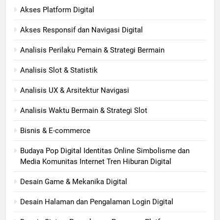
Akses Platform Digital
Akses Responsif dan Navigasi Digital
Analisis Perilaku Pemain & Strategi Bermain
Analisis Slot & Statistik
Analisis UX & Arsitektur Navigasi
Analisis Waktu Bermain & Strategi Slot
Bisnis & E-commerce
Budaya Pop Digital Identitas Online Simbolisme dan
Media Komunitas Internet Tren Hiburan Digital
Desain Game & Mekanika Digital
Desain Halaman dan Pengalaman Login Digital