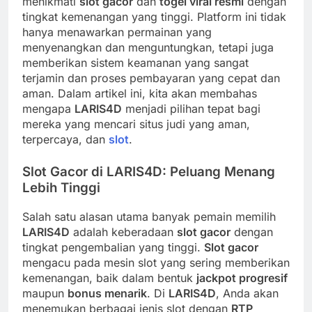
menikmati
slot gacor
dan
togel viral resmi
dengan
tingkat kemenangan yang tinggi. Platform ini tidak
hanya menawarkan permainan yang
menyenangkan dan menguntungkan, tetapi juga
memberikan sistem keamanan yang sangat
terjamin dan proses pembayaran yang cepat dan
aman. Dalam artikel ini, kita akan membahas
mengapa
LARIS4D
menjadi pilihan tepat bagi
mereka yang mencari situs judi yang aman,
terpercaya, dan
slot
.
Slot Gacor di LARIS4D: Peluang Menang
Lebih Tinggi
Salah satu alasan utama banyak pemain memilih
LARIS4D
adalah keberadaan
slot gacor
dengan
tingkat pengembalian yang tinggi.
Slot gacor
mengacu pada mesin slot yang sering memberikan
kemenangan, baik dalam bentuk
jackpot progresif
maupun
bonus menarik
. Di
LARIS4D
, Anda akan
menemukan berbagai jenis slot dengan
RTP