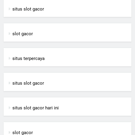
situs slot gacor
slot gacor
situs terpercaya
situs slot gacor
situs slot gacor hari ini
slot gacor