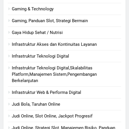
Gaming & Technology
Gaming, Panduan Slot, Strategi Bermain
Gaya Hidup Sehat / Nutrisi
Infrastruktur Akses dan Kontinuitas Layanan
Infrastruktur Teknologi Digital
Infrastruktur Teknologi Digital,Skalabilitas
Platform,Manajemen Sistem,Pengembangan
Berkelanjutan
Infrastruktur Web & Performa Digital
Judi Bola, Taruhan Online
Judi Online, Slot Online, Jackpot Progresif
Judi Online, Strategi Slot, Manajemen Risiko, Panduan