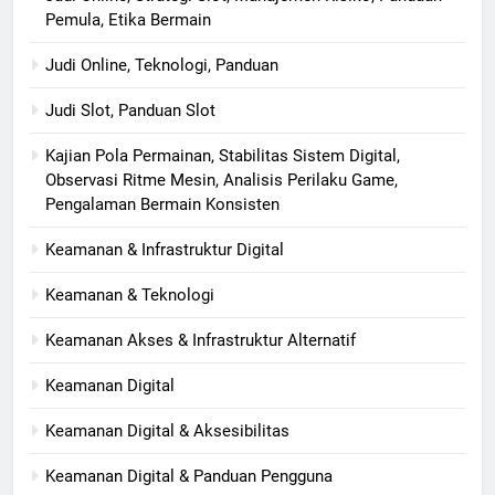
Pemula, Etika Bermain
Judi Online, Teknologi, Panduan
Judi Slot, Panduan Slot
Kajian Pola Permainan, Stabilitas Sistem Digital,
Observasi Ritme Mesin, Analisis Perilaku Game,
Pengalaman Bermain Konsisten
Keamanan & Infrastruktur Digital
Keamanan & Teknologi
Keamanan Akses & Infrastruktur Alternatif
Keamanan Digital
Keamanan Digital & Aksesibilitas
Keamanan Digital & Panduan Pengguna