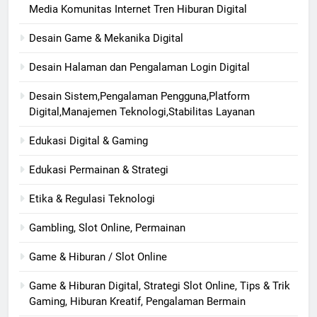
Media Komunitas Internet Tren Hiburan Digital
Desain Game & Mekanika Digital
Desain Halaman dan Pengalaman Login Digital
Desain Sistem,Pengalaman Pengguna,Platform
Digital,Manajemen Teknologi,Stabilitas Layanan
Edukasi Digital & Gaming
Edukasi Permainan & Strategi
Etika & Regulasi Teknologi
Gambling, Slot Online, Permainan
Game & Hiburan / Slot Online
Game & Hiburan Digital, Strategi Slot Online, Tips & Trik
Gaming, Hiburan Kreatif, Pengalaman Bermain