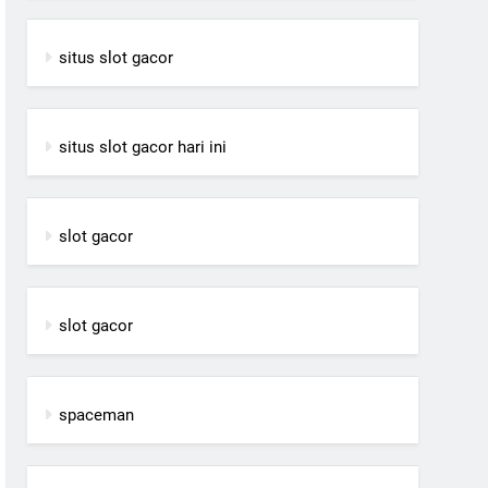
situs slot gacor
situs slot gacor hari ini
slot gacor
slot gacor
spaceman