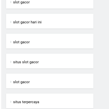
slot gacor
slot gacor hari ini
slot gacor
situs slot gacor
slot gacor
situs terpercaya