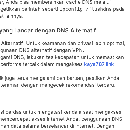
er, Anda bisa membersihkan cache DNS melalui
etikkan perintah seperti
ipconfig /flushdns
pada
t lainnya.
ang Lancar dengan DNS Alternatif:
lternatif:
Untuk keamanan dan privasi lebih optimal,
gunaan DNS alternatif dengan VPN.
ganti DNS, lakukan tes kecepatan untuk memastikan
 performa terbaik dalam mengakses
kaya787 link
k juga terus mengalami pembaruan, pastikan Anda
 teraman dengan mengecek rekomendasi terbaru.
si cerdas untuk mengatasi kendala saat mengakses
ya mempercepat akses internet Anda, penggunaan DNS
manan data selama berselancar di internet. Dengan