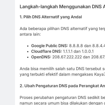
Langkah-langkah Menggunakan DNS Al
1. Pilih DNS Alternatif yang Andal
Ada beberapa pilihan DNS alternatif yang te
antara lain:
Google Public DNS:
8.8.8.8 dan 8.8.4.
Cloudflare DNS:
1.1.1.1 dan 1.0.0.1
OpenDNS:
208.67.222.222 dan 208.67
Anda bisa memilih salah satu DNS tersebut 
yang terbukti efektif dalam mengakses Kaya
2. Ubah Pengaturan DNS pada Perangkat A
Proses perubahan pengaturan DNS sedikit b
namun secara umum bisa dilakukan dengan c