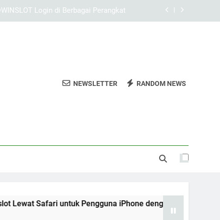
WINSLOT Login di Berbagai Perangkat
gguna iPhone dengan Akses Lebih Aman
owser yang Tepat untuk Login Lebah4D
TIARA4D Link Alternatif bagi Pengguna
NEWSLETTER
RANDOM NEWS
WINSLOT Login di Berbagai Perangkat
gguna iPhone dengan Akses Lebih Aman
owser yang Tepat untuk Login Lebah4D
Safari untuk Pengguna iPhone dengan Akses Lebih Aman