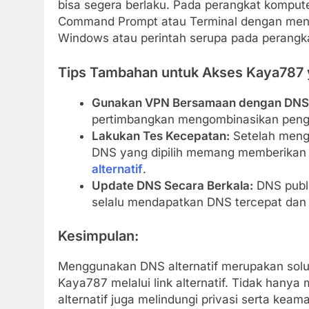
bisa segera berlaku. Pada perangkat komput
Command Prompt atau Terminal dengan meng
Windows atau perintah serupa pada perangka
Tips Tambahan untuk Akses Kaya787 y
Gunakan VPN Bersamaan dengan DNS A
pertimbangkan mengombinasikan peng
Lakukan Tes Kecepatan:
Setelah meng
DNS yang dipilih memang memberikan
alternatif
.
Update DNS Secara Berkala:
DNS publi
selalu mendapatkan DNS tercepat dan
Kesimpulan:
Menggunakan DNS alternatif merupakan solu
Kaya787 melalui link alternatif. Tidak han
alternatif juga melindungi privasi serta kea