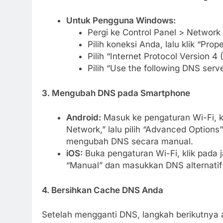
Untuk Pengguna Windows:
Pergi ke Control Panel > Network
Pilih koneksi Anda, lalu klik “Prope
Pilih “Internet Protocol Version 4 (
Pilih “Use the following DNS ser
3. Mengubah DNS pada Smartphone
Android:
Masuk ke pengaturan Wi-Fi, kli
Network,” lalu pilih “Advanced Options
mengubah DNS secara manual.
iOS:
Buka pengaturan Wi-Fi, klik pada j
“Manual” dan masukkan DNS alternatif 
4. Bersihkan Cache DNS Anda
Setelah mengganti DNS, langkah berikutny