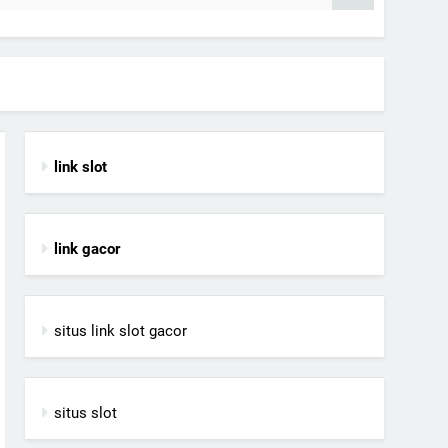
link slot
link gacor
situs link slot gacor
situs slot