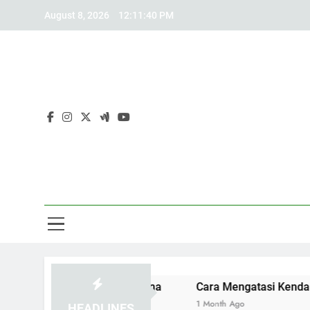
Skip
August 8, 2026
12:11:41 PM
to
content
Nep
Jelajahi 
natif bagi Pengguna
Cara Mengatasi Kendala EDWINSLO
1 Month Ago
HEADLINES