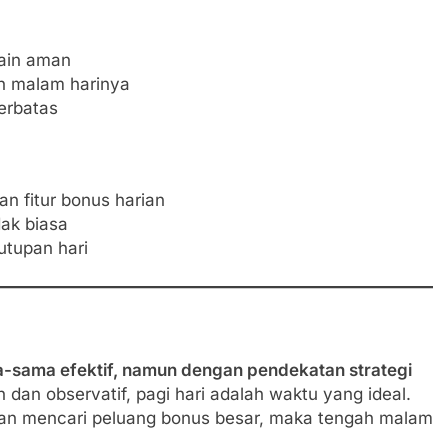
main aman
an malam harinya
erbatas
n fitur bonus harian
dak biasa
utupan hari
a-sama efektif, namun dengan pendekatan strategi
dan observatif, pagi hari adalah waktu yang ideal.
i dan mencari peluang bonus besar, maka tengah malam