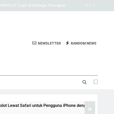
WINSLOT Login di Berbagai Perangkat
gguna iPhone dengan Akses Lebih Aman
owser yang Tepat untuk Login Lebah4D
TIARA4D Link Alternatif bagi Pengguna
NEWSLETTER
RANDOM NEWS
WINSLOT Login di Berbagai Perangkat
gguna iPhone dengan Akses Lebih Aman
owser yang Tepat untuk Login Lebah4D
Safari untuk Pengguna iPhone dengan Akses Lebih Aman