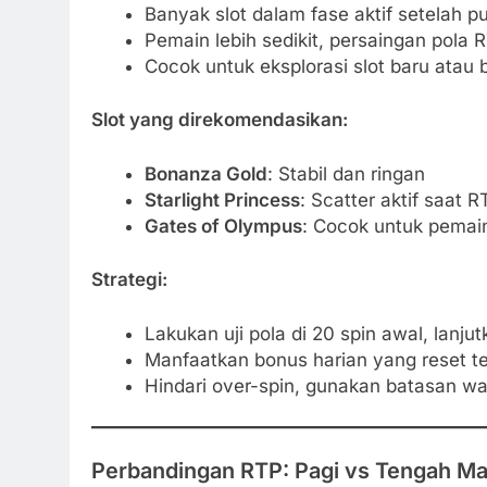
Banyak slot dalam fase aktif setelah p
Pemain lebih sedikit, persaingan pola
Cocok untuk eksplorasi slot baru atau 
Slot yang direkomendasikan:
Bonanza Gold
: Stabil dan ringan
Starlight Princess
: Scatter aktif saat 
Gates of Olympus
: Cocok untuk pemai
Strategi:
Lakukan uji pola di 20 spin awal, lanjut
Manfaatkan bonus harian yang reset 
Hindari over-spin, gunakan batasan wa
Perbandingan RTP: Pagi vs Tengah M