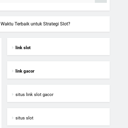
Waktu Terbaik untuk Strategi Slot?
link slot
link gacor
situs link slot gacor
situs slot