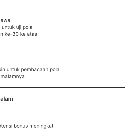
 awal
 untuk uji pola
in ke-30 ke atas
pin untuk pembacaan pola
si malamnya
Malam
potensi bonus meningkat