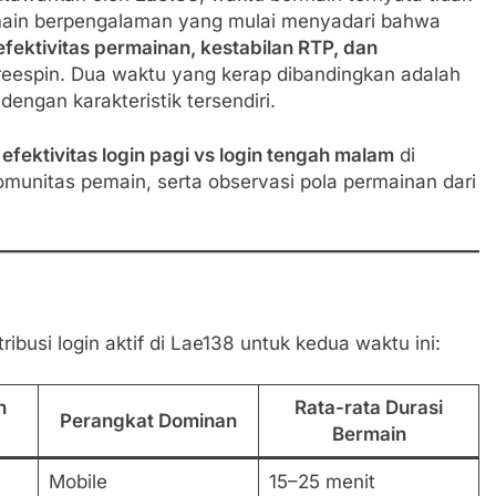
main berpengalaman yang mulai menyadari bahwa
efektivitas permainan, kestabilan RTP, dan
freespin. Dua waktu yang kerap dibandingkan adalah
engan karakteristik tersendiri.
m
efektivitas login pagi vs login tengah malam
di
omunitas pemain, serta observasi pola permainan dari
tribusi login aktif di Lae138 untuk kedua waktu ini:
n
Rata-rata Durasi
Perangkat Dominan
Bermain
Mobile
15–25 menit