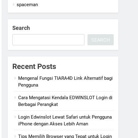
spaceman
Search
SEARCH
Recent Posts
Mengenal Fungsi TIARA4D Link Alternatif bagi
Pengguna
Cara Mengatasi Kendala EDWINSLOT Login di
Berbagai Perangkat
Login Edwinslot Lewat Safari untuk Pengguna
iPhone dengan Akses Lebih Aman
Tips Memilih Browser yang Tepat untuk Login