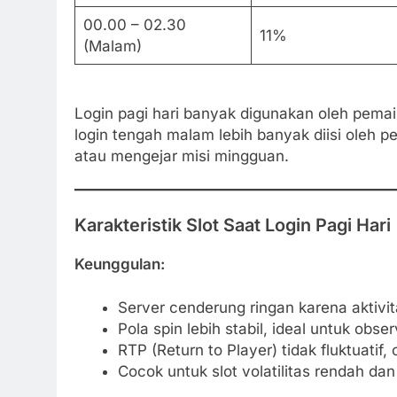
00.00 – 02.30
11%
(Malam)
Login pagi hari banyak digunakan oleh pema
login tengah malam lebih banyak diisi oleh 
atau mengejar misi mingguan.
Karakteristik Slot Saat Login Pagi Hari
Keunggulan:
Server cenderung ringan karena aktiv
Pola spin lebih stabil, ideal untuk obse
RTP (Return to Player) tidak fluktuatif
Cocok untuk slot volatilitas rendah da