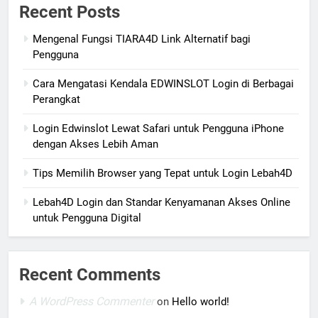
Recent Posts
Mengenal Fungsi TIARA4D Link Alternatif bagi
Pengguna
Cara Mengatasi Kendala EDWINSLOT Login di Berbagai
Perangkat
Login Edwinslot Lewat Safari untuk Pengguna iPhone
dengan Akses Lebih Aman
Tips Memilih Browser yang Tepat untuk Login Lebah4D
Lebah4D Login dan Standar Kenyamanan Akses Online
untuk Pengguna Digital
Recent Comments
A WordPress Commenter
on
Hello world!