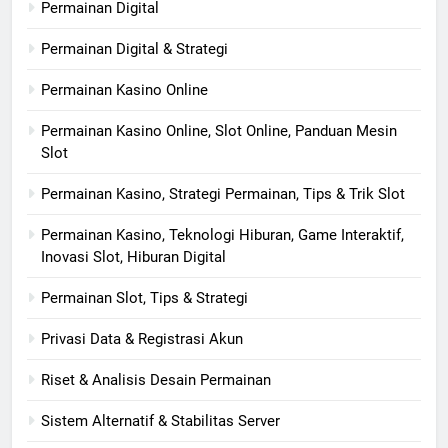
Permainan Digital
Permainan Digital & Strategi
Permainan Kasino Online
Permainan Kasino Online, Slot Online, Panduan Mesin
Slot
Permainan Kasino, Strategi Permainan, Tips & Trik Slot
Permainan Kasino, Teknologi Hiburan, Game Interaktif,
Inovasi Slot, Hiburan Digital
Permainan Slot, Tips & Strategi
Privasi Data & Registrasi Akun
Riset & Analisis Desain Permainan
Sistem Alternatif & Stabilitas Server