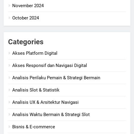
November 2024
October 2024
Categories
Akses Platform Digital
Akses Responsif dan Navigasi Digital
Analisis Perilaku Pemain & Strategi Bermain
Analisis Slot & Statistik
Analisis UX & Arsitektur Navigasi
Analisis Waktu Bermain & Strategi Slot
Bisnis & E-commerce