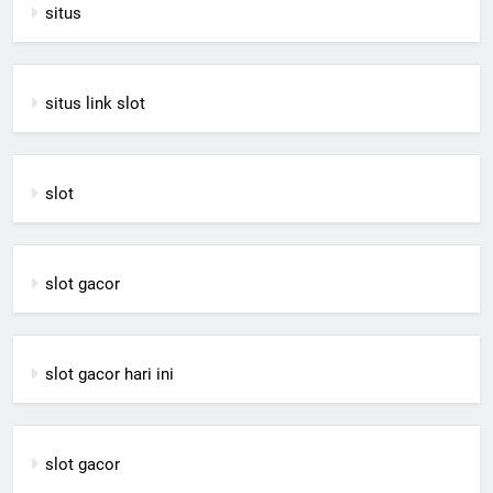
situs
situs link slot
slot
slot gacor
slot gacor hari ini
slot gacor