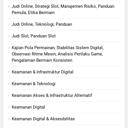
Judi Online, Strategi Slot, Manajemen Risiko, Panduan
Pemula, Etika Bermain
Judi Online, Teknologi, Panduan
Judi Slot, Panduan Slot
Kajian Pola Permainan, Stabilitas Sistem Digital,
Observasi Ritme Mesin, Analisis Perilaku Game,
Pengalaman Bermain Konsisten
Keamanan & Infrastruktur Digital
Keamanan & Teknologi
Keamanan Akses & Infrastruktur Alternatif
Keamanan Digital
Keamanan Digital & Aksesibilitas