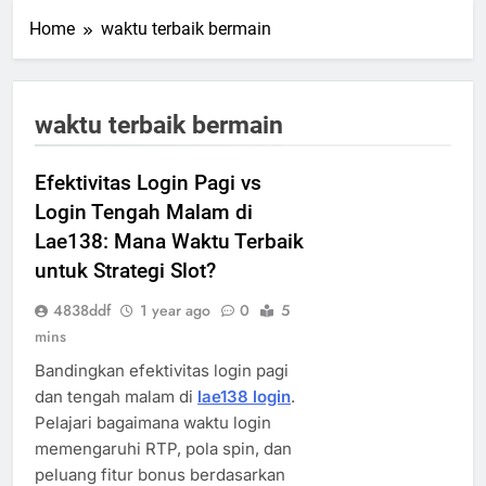
Home
waktu terbaik bermain
waktu terbaik bermain
Efektivitas Login Pagi vs
Login Tengah Malam di
Lae138: Mana Waktu Terbaik
untuk Strategi Slot?
4838ddf
1 year ago
0
5
mins
Bandingkan efektivitas login pagi
dan tengah malam di
lae138 login
.
Pelajari bagaimana waktu login
memengaruhi RTP, pola spin, dan
peluang fitur bonus berdasarkan