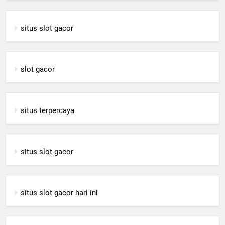
situs slot gacor
slot gacor
situs terpercaya
situs slot gacor
situs slot gacor hari ini