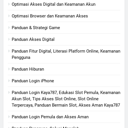
Optimasi Akses Digital dan Keamanan Akun
Optimasi Browser dan Keamanan Akses
Panduan & Strategi Game
Panduan Akses Digital
Panduan Fitur Digital, Literasi Platform Online, Keamanan
Pengguna
Panduan Hiburan
Panduan Login iPhone
Panduan Login Kaya787, Edukasi Slot Pemula, Keamanan
Akun Slot, Tips Akses Slot Online, Slot Online
Terpercaya, Panduan Bermain Slot, Akses Aman Kaya787
Panduan Login Pemula dan Akses Aman