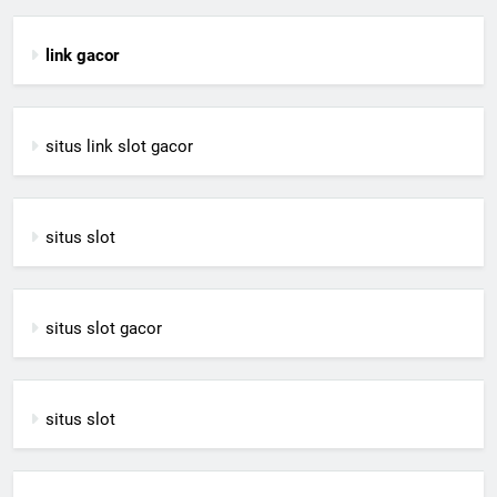
link gacor
situs link slot gacor
situs slot
situs slot gacor
situs slot