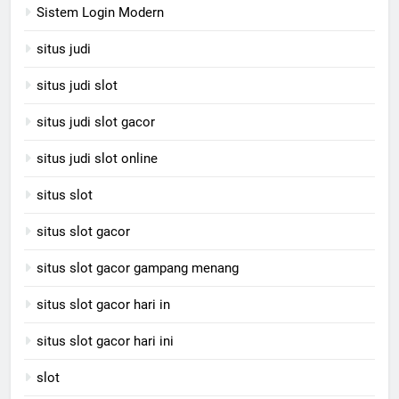
Sistem Login Modern
situs judi
situs judi slot
situs judi slot gacor
situs judi slot online
situs slot
situs slot gacor
situs slot gacor gampang menang
situs slot gacor hari in
situs slot gacor hari ini
slot