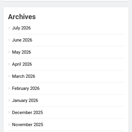
Archives
July 2026
June 2026
May 2026
April 2026
March 2026
February 2026
January 2026
December 2025
November 2025