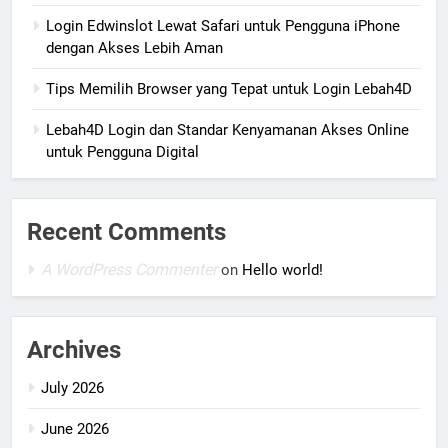
Login Edwinslot Lewat Safari untuk Pengguna iPhone
dengan Akses Lebih Aman
Tips Memilih Browser yang Tepat untuk Login Lebah4D
Lebah4D Login dan Standar Kenyamanan Akses Online
untuk Pengguna Digital
Recent Comments
A WordPress Commenter
on
Hello world!
Archives
July 2026
June 2026