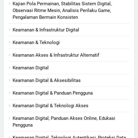
Kajian Pola Permainan, Stabilitas Sistem Digital,
Observasi Ritme Mesin, Analisis Perilaku Game,
Pengalaman Bermain Konsisten
Keamanan & Infrastruktur Digital
Keamanan & Teknologi
Keamanan Akses & Infrastruktur Alternatif
Keamanan Digital
Keamanan Digital & Aksesibilitas
Keamanan Digital & Panduan Pengguna
Keamanan Digital & Teknologi Akses
Keamanan Digital, Panduan Akses Online, Edukasi
Pengguna
Keamanan Digital, Teknologi Autentikasi, Proteksi Data,