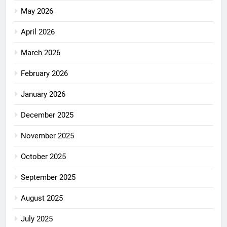
May 2026
April 2026
March 2026
February 2026
January 2026
December 2025
November 2025
October 2025
September 2025
August 2025
July 2025