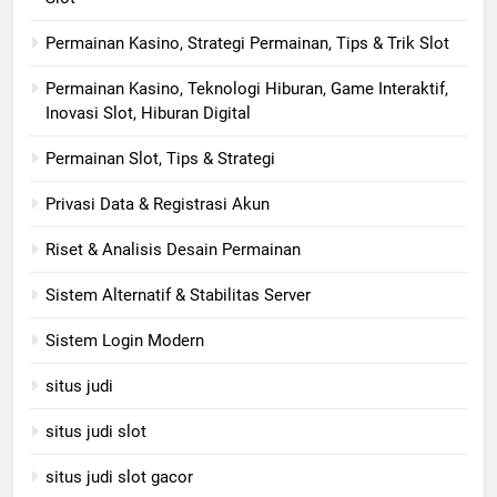
Permainan Kasino, Strategi Permainan, Tips & Trik Slot
Permainan Kasino, Teknologi Hiburan, Game Interaktif,
Inovasi Slot, Hiburan Digital
Permainan Slot, Tips & Strategi
Privasi Data & Registrasi Akun
Riset & Analisis Desain Permainan
Sistem Alternatif & Stabilitas Server
Sistem Login Modern
situs judi
situs judi slot
situs judi slot gacor