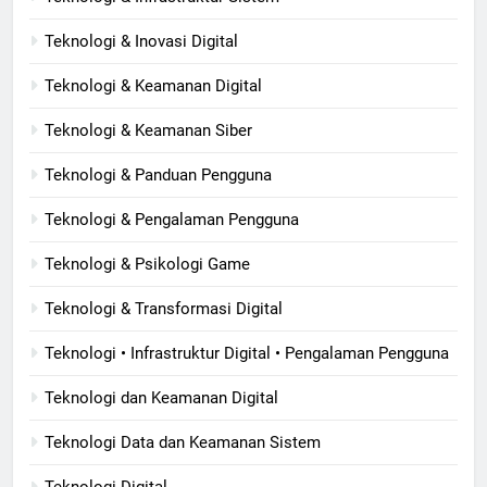
Teknologi & Inovasi Digital
Teknologi & Keamanan Digital
Teknologi & Keamanan Siber
Teknologi & Panduan Pengguna
Teknologi & Pengalaman Pengguna
Teknologi & Psikologi Game
Teknologi & Transformasi Digital
Teknologi • Infrastruktur Digital • Pengalaman Pengguna
Teknologi dan Keamanan Digital
Teknologi Data dan Keamanan Sistem