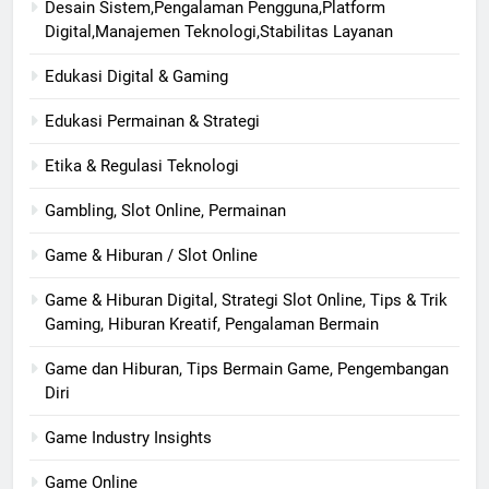
Desain Sistem,Pengalaman Pengguna,Platform
Digital,Manajemen Teknologi,Stabilitas Layanan
Edukasi Digital & Gaming
Edukasi Permainan & Strategi
Etika & Regulasi Teknologi
Gambling, Slot Online, Permainan
Game & Hiburan / Slot Online
Game & Hiburan Digital, Strategi Slot Online, Tips & Trik
Gaming, Hiburan Kreatif, Pengalaman Bermain
Game dan Hiburan, Tips Bermain Game, Pengembangan
Diri
Game Industry Insights
Game Online