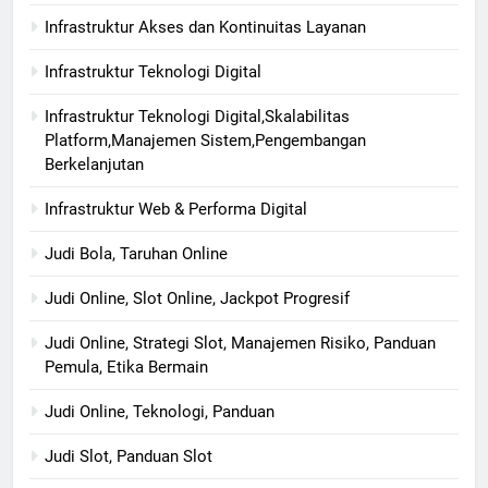
Infrastruktur Akses dan Kontinuitas Layanan
Infrastruktur Teknologi Digital
Infrastruktur Teknologi Digital,Skalabilitas
Platform,Manajemen Sistem,Pengembangan
Berkelanjutan
Infrastruktur Web & Performa Digital
Judi Bola, Taruhan Online
Judi Online, Slot Online, Jackpot Progresif
Judi Online, Strategi Slot, Manajemen Risiko, Panduan
Pemula, Etika Bermain
Judi Online, Teknologi, Panduan
Judi Slot, Panduan Slot