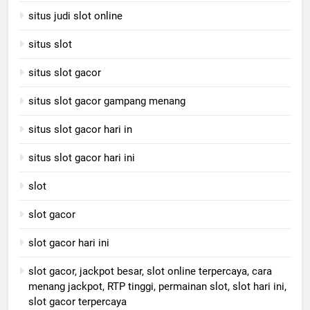
situs judi slot online
situs slot
situs slot gacor
situs slot gacor gampang menang
situs slot gacor hari in
situs slot gacor hari ini
slot
slot gacor
slot gacor hari ini
slot gacor, jackpot besar, slot online terpercaya, cara
menang jackpot, RTP tinggi, permainan slot, slot hari ini,
slot gacor terpercaya