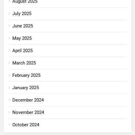
August 2025
July 2025
June 2025
May 2025
April 2025
March 2025
February 2025
January 2025
December 2024
November 2024
October 2024