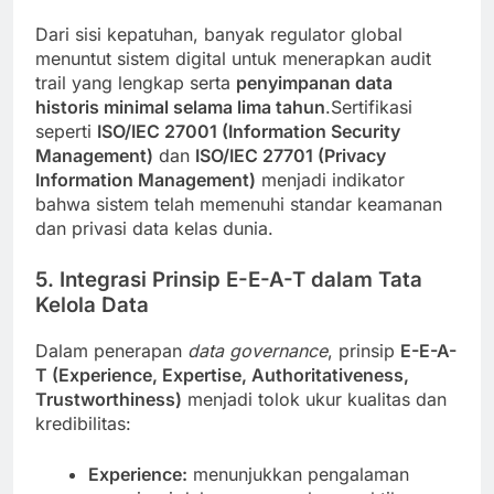
Dari sisi kepatuhan, banyak regulator global
menuntut sistem digital untuk menerapkan audit
trail yang lengkap serta
penyimpanan data
historis minimal selama lima tahun
.Sertifikasi
seperti
ISO/IEC 27001 (Information Security
Management)
dan
ISO/IEC 27701 (Privacy
Information Management)
menjadi indikator
bahwa sistem telah memenuhi standar keamanan
dan privasi data kelas dunia.
5. Integrasi Prinsip E-E-A-T dalam Tata
Kelola Data
Dalam penerapan
data governance
, prinsip
E-E-A-
T (Experience, Expertise, Authoritativeness,
Trustworthiness)
menjadi tolok ukur kualitas dan
kredibilitas:
Experience:
menunjukkan pengalaman