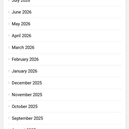
July 2026
June 2026
May 2026
April 2026
March 2026
February 2026
January 2026
December 2025
November 2025
October 2025
September 2025