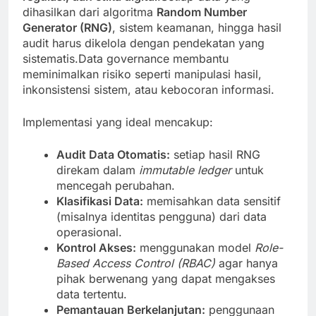
dihasilkan dari algoritma
Random Number
Generator (RNG)
, sistem keamanan, hingga hasil
audit harus dikelola dengan pendekatan yang
sistematis.Data governance membantu
meminimalkan risiko seperti manipulasi hasil,
inkonsistensi sistem, atau kebocoran informasi.
Implementasi yang ideal mencakup:
Audit Data Otomatis:
setiap hasil RNG
direkam dalam
immutable ledger
untuk
mencegah perubahan.
Klasifikasi Data:
memisahkan data sensitif
(misalnya identitas pengguna) dari data
operasional.
Kontrol Akses:
menggunakan model
Role-
Based Access Control (RBAC)
agar hanya
pihak berwenang yang dapat mengakses
data tertentu.
Pemantauan Berkelanjutan:
penggunaan