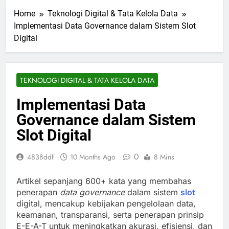
Home
Teknologi Digital & Tata Kelola Data
Implementasi Data Governance dalam Sistem Slot
Digital
TEKNOLOGI DIGITAL & TATA KELOLA DATA
Implementasi Data
Governance dalam Sistem
Slot Digital
0
4838ddf
10 Months Ago
8 Mins
Artikel sepanjang 600+ kata yang membahas
penerapan
data governance
dalam sistem
slot
digital, mencakup kebijakan pengelolaan data,
keamanan, transparansi, serta penerapan prinsip
E-E-A-T untuk meningkatkan akurasi, efisiensi, dan