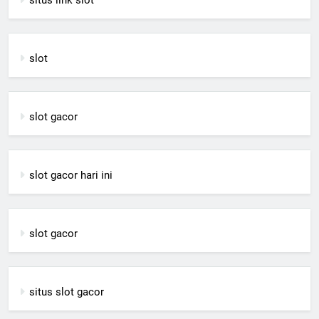
situs link slot
slot
slot gacor
slot gacor hari ini
slot gacor
situs slot gacor