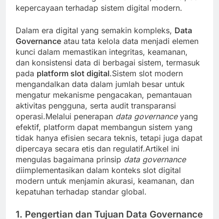
kepercayaan terhadap sistem digital modern.
Dalam era digital yang semakin kompleks,
Data
Governance
atau tata kelola data menjadi elemen
kunci dalam memastikan integritas, keamanan,
dan konsistensi data di berbagai sistem, termasuk
pada
platform slot digital
.Sistem slot modern
mengandalkan data dalam jumlah besar untuk
mengatur mekanisme pengacakan, pemantauan
aktivitas pengguna, serta audit transparansi
operasi.Melalui penerapan
data governance
yang
efektif, platform dapat membangun sistem yang
tidak hanya efisien secara teknis, tetapi juga dapat
dipercaya secara etis dan regulatif.Artikel ini
mengulas bagaimana prinsip
data governance
diimplementasikan dalam konteks slot digital
modern untuk menjamin akurasi, keamanan, dan
kepatuhan terhadap standar global.
1. Pengertian dan Tujuan Data Governance