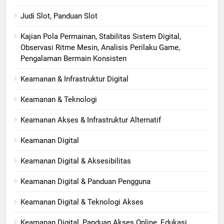
Judi Slot, Panduan Slot
Kajian Pola Permainan, Stabilitas Sistem Digital,
Observasi Ritme Mesin, Analisis Perilaku Game,
Pengalaman Bermain Konsisten
Keamanan & Infrastruktur Digital
Keamanan & Teknologi
Keamanan Akses & Infrastruktur Alternatif
Keamanan Digital
Keamanan Digital & Aksesibilitas
Keamanan Digital & Panduan Pengguna
Keamanan Digital & Teknologi Akses
Keamanan Digital, Panduan Akses Online, Edukasi