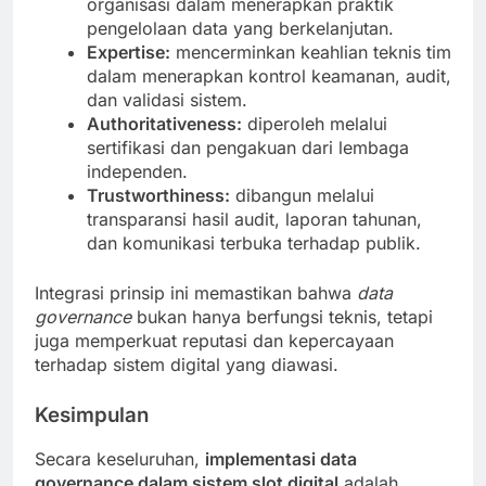
organisasi dalam menerapkan praktik
pengelolaan data yang berkelanjutan.
Expertise:
mencerminkan keahlian teknis tim
dalam menerapkan kontrol keamanan, audit,
dan validasi sistem.
Authoritativeness:
diperoleh melalui
sertifikasi dan pengakuan dari lembaga
independen.
Trustworthiness:
dibangun melalui
transparansi hasil audit, laporan tahunan,
dan komunikasi terbuka terhadap publik.
Integrasi prinsip ini memastikan bahwa
data
governance
bukan hanya berfungsi teknis, tetapi
juga memperkuat reputasi dan kepercayaan
terhadap sistem digital yang diawasi.
Kesimpulan
Secara keseluruhan,
implementasi data
governance dalam sistem slot digital
adalah