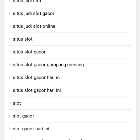
situs judi slot
situs judi slot gacor
situs judi slot online
situs slot
situs slot gacor
situs slot gacor gampang menang
situs slot gacor hari in
situs slot gacor hari ini
slot
slot gacor
slot gacor hari ini