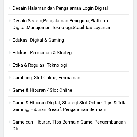
Desain Halaman dan Pengalaman Login Digital
Desain Sistem,Pengalaman Pengguna,Platform
Digital,Manajemen Teknologi,Stabilitas Layanan
Edukasi Digital & Gaming
Edukasi Permainan & Strategi
Etika & Regulasi Teknologi
Gambling, Slot Online, Permainan
Game & Hiburan / Slot Online
Game & Hiburan Digital, Strategi Slot Online, Tips & Trik
Gaming, Hiburan Kreatif, Pengalaman Bermain
Game dan Hiburan, Tips Bermain Game, Pengembangan
Diri