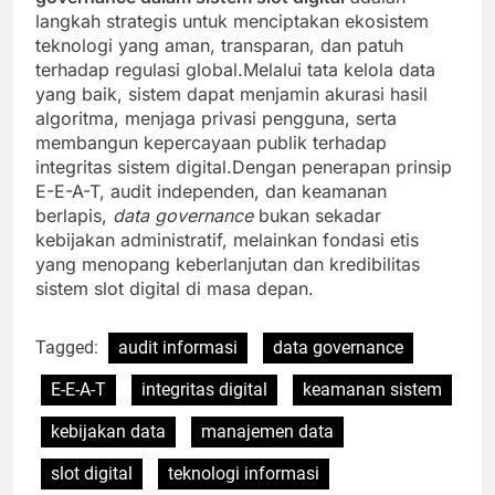
langkah strategis untuk menciptakan ekosistem
teknologi yang aman, transparan, dan patuh
terhadap regulasi global.Melalui tata kelola data
yang baik, sistem dapat menjamin akurasi hasil
algoritma, menjaga privasi pengguna, serta
membangun kepercayaan publik terhadap
integritas sistem digital.Dengan penerapan prinsip
E-E-A-T, audit independen, dan keamanan
berlapis,
data governance
bukan sekadar
kebijakan administratif, melainkan fondasi etis
yang menopang keberlanjutan dan kredibilitas
sistem slot digital di masa depan.
Tagged:
audit informasi
data governance
E-E-A-T
integritas digital
keamanan sistem
kebijakan data
manajemen data
slot digital
teknologi informasi