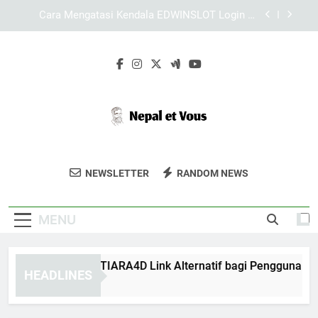
Skip
Login Edwinslot Lewat Safari untuk Pengguna
to
iPhone dengan Akses Lebih Aman
content
Tips Memilih Browser yang Tepat untuk Login
Lebah4D
Mengenal Fungsi TIARA4D Link Alternatif bagi
Pengguna
Cara Mengatasi Kendala EDWINSLOT Login di
Berbagai Perangkat
Login Edwinslot Lewat Safari untuk Pengguna
iPhone dengan Akses Lebih Aman
Nepal Et Vous
Jelajahi Keindahan Nepal Dengan Panduan
Tips Memilih Browser yang Tepat untuk Login
NEWSLETTER
RANDOM NEWS
Lebah4D
Dari Nepal Et Vous.
MENU
ngenal Fungsi TIARA4D Link Alternatif bagi Pengguna
HEADLINES
Weeks Ago