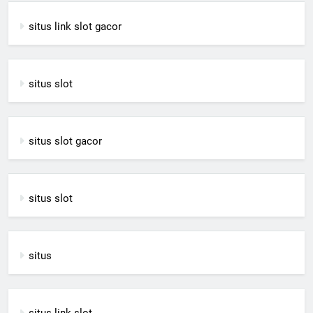
situs link slot gacor
situs slot
situs slot gacor
situs slot
situs