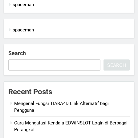
spaceman
spaceman
Search
SEARCH
Recent Posts
Mengenal Fungsi TIARA4D Link Alternatif bagi
Pengguna
Cara Mengatasi Kendala EDWINSLOT Login di Berbagai
Perangkat