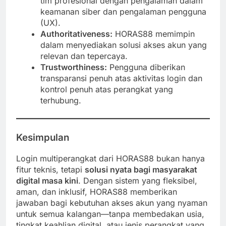
tim profesional dengan pengalaman dalam
keamanan siber dan pengalaman pengguna
(UX).
Authoritativeness:
HORAS88 memimpin
dalam menyediakan solusi akses akun yang
relevan dan tepercaya.
Trustworthiness:
Pengguna diberikan
transparansi penuh atas aktivitas login dan
kontrol penuh atas perangkat yang
terhubung.
Kesimpulan
Login multiperangkat dari HORAS88 bukan hanya
fitur teknis, tetapi
solusi nyata bagi masyarakat
digital masa kini
. Dengan sistem yang fleksibel,
aman, dan inklusif, HORAS88 memberikan
jawaban bagi kebutuhan akses akun yang nyaman
untuk semua kalangan—tanpa membedakan usia,
tingkat keahlian digital, atau jenis perangkat yang