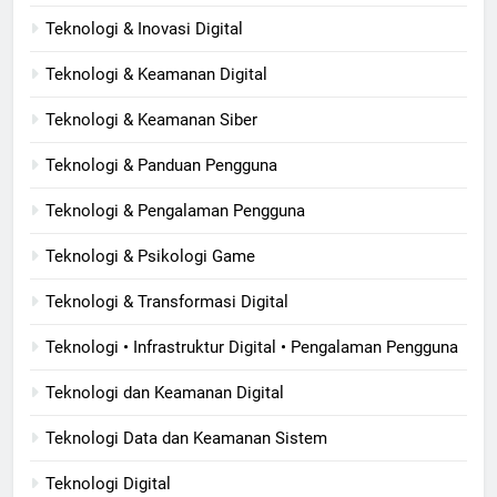
Teknologi & Inovasi Digital
Teknologi & Keamanan Digital
Teknologi & Keamanan Siber
Teknologi & Panduan Pengguna
Teknologi & Pengalaman Pengguna
Teknologi & Psikologi Game
Teknologi & Transformasi Digital
Teknologi • Infrastruktur Digital • Pengalaman Pengguna
Teknologi dan Keamanan Digital
Teknologi Data dan Keamanan Sistem
Teknologi Digital