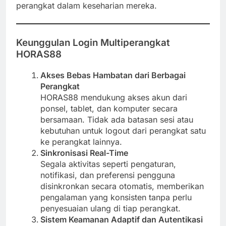
perangkat dalam keseharian mereka.
Keunggulan Login Multiperangkat
HORAS88
Akses Bebas Hambatan dari Berbagai
Perangkat
HORAS88 mendukung akses akun dari
ponsel, tablet, dan komputer secara
bersamaan. Tidak ada batasan sesi atau
kebutuhan untuk logout dari perangkat satu
ke perangkat lainnya.
Sinkronisasi Real-Time
Segala aktivitas seperti pengaturan,
notifikasi, dan preferensi pengguna
disinkronkan secara otomatis, memberikan
pengalaman yang konsisten tanpa perlu
penyesuaian ulang di tiap perangkat.
Sistem Keamanan Adaptif dan Autentikasi