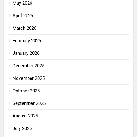
May 2026
April 2026
March 2026
February 2026
January 2026
December 2025
November 2025
October 2025
September 2025
August 2025
July 2025