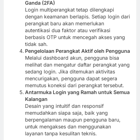
Ganda (2FA)
Login multiperangkat tetap dilengkapi
dengan keamanan berlapis. Setiap login dari
perangkat baru akan memerlukan
autentikasi dua faktor atau verifikasi
berbasis OTP untuk mencegah akses yang
tidak sah.
Pengelolaan Perangkat Aktif oleh Pengguna
Melalui dashboard akun, pengguna bisa
melihat dan mengatur daftar perangkat yang
sedang login. Jika ditemukan aktivitas
mencurigakan, pengguna dapat segera
memutus koneksi dari perangkat tersebut.
Antarmuka Login yang Ramah untuk Semua
Kalangan
Desain yang intuitif dan responsif
memudahkan siapa saja, baik yang
berpengalaman maupun pengguna baru,
untuk mengakses dan menggunakan
layanan tanpa kesulitan teknis.