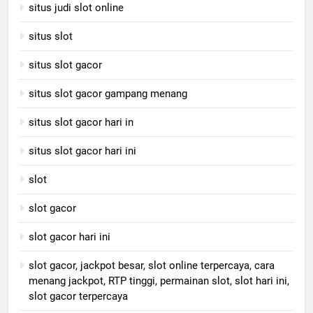
situs judi slot online
situs slot
situs slot gacor
situs slot gacor gampang menang
situs slot gacor hari in
situs slot gacor hari ini
slot
slot gacor
slot gacor hari ini
slot gacor, jackpot besar, slot online terpercaya, cara
menang jackpot, RTP tinggi, permainan slot, slot hari ini,
slot gacor terpercaya