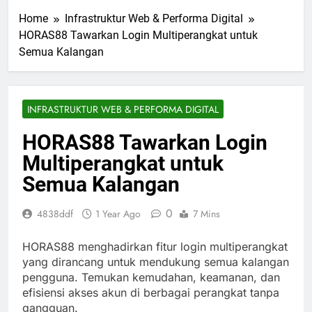
Home
Infrastruktur Web & Performa Digital
HORAS88 Tawarkan Login Multiperangkat untuk
Semua Kalangan
INFRASTRUKTUR WEB & PERFORMA DIGITAL
HORAS88 Tawarkan Login
Multiperangkat untuk
Semua Kalangan
0
4838ddf
1 Year Ago
7 Mins
HORAS88 menghadirkan fitur login multiperangkat
yang dirancang untuk mendukung semua kalangan
pengguna. Temukan kemudahan, keamanan, dan
efisiensi akses akun di berbagai perangkat tanpa
gangguan.