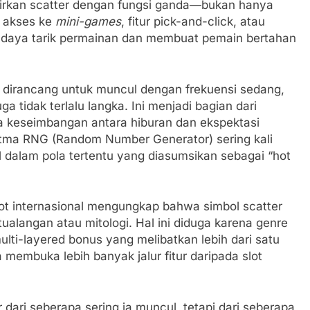
dirkan scatter dengan fungsi ganda—bukan hanya
a akses ke
mini-games
, fitur pick-and-click, atau
an daya tarik permainan dan membuat pemain bertahan
li dirancang untuk muncul dengan frekuensi sedang,
ga tidak terlalu langka. Ini menjadi bagian dari
a keseimbangan antara hiburan dan ekspektasi
itma RNG (Random Number Generator) sering kali
 dalam pola tertentu yang diasumsikan sebagai “hot
lot internasional mengungkap bahwa simbol scatter
tualangan atau mitologi. Hal ini diduga karena genre
ulti-layered bonus yang melibatkan lebih dari satu
ia membuka lebih banyak jalur fitur daripada slot
 dari seberapa sering ia muncul, tetapi dari seberapa