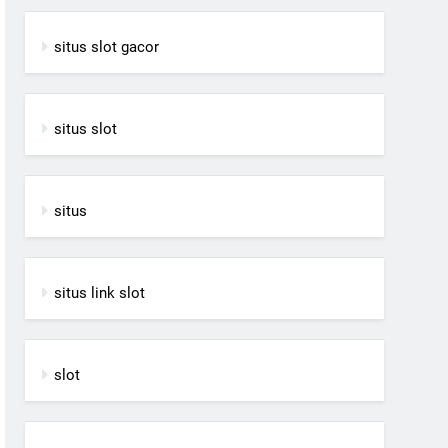
situs slot gacor
situs slot
situs
situs link slot
slot