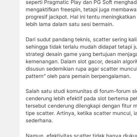
seperti Pragmatic Play dan PG Soft mengha
mengaktifkan freespin, tetapi juga membaw
progresif jackpot. Hal ini tentu meningkatk
lebih lama dalam satu sesi bermain.
Dari sudut pandang teknis, scatter sering ka
sehingga tidak terlalu mudah didapat tetapi ju
strategi desain game yang bertujuan menjag
kemenangan. Dalam slot gacor, desain algor
disusun sedemikian rupa agar scatter muncul
pattern” oleh para pemain berpengalaman.
Salah satu studi komunitas di forum-forum s
cenderung lebih efektif pada slot bertema pe
tersebut cenderung dilengkapi dengan fitur m
tipe scatter. Artinya, ketika scatter muncul, 
sederhana.
Namun, efektivitas scatter tidak hanya diukur