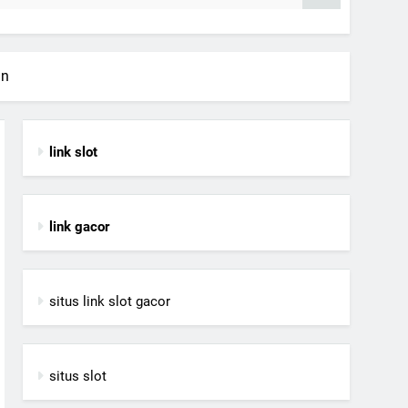
in
link slot
link gacor
situs link slot gacor
situs slot