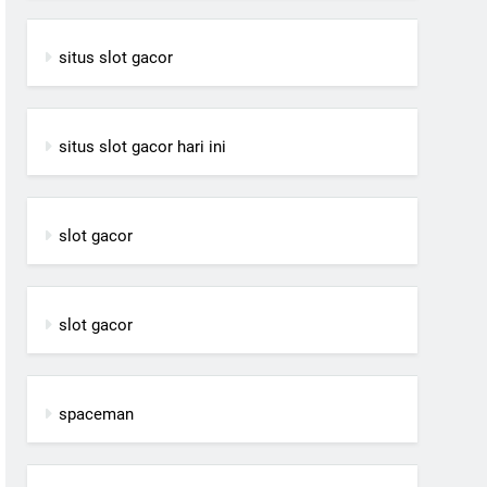
situs slot gacor
situs slot gacor hari ini
slot gacor
slot gacor
spaceman