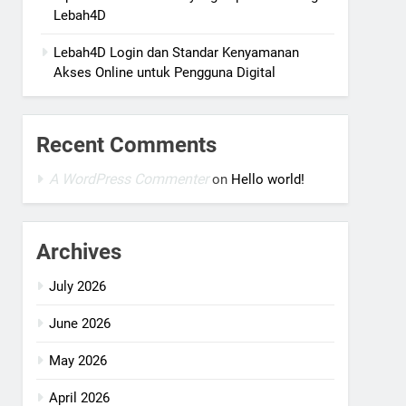
Lebah4D
Lebah4D Login dan Standar Kenyamanan
Akses Online untuk Pengguna Digital
Recent Comments
A WordPress Commenter
on
Hello world!
Archives
July 2026
June 2026
May 2026
April 2026