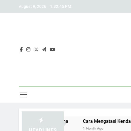
Skip
August 9, 2026
1:32:46 PM
to
content
Nep
Jelajahi 
natif bagi Pengguna
Cara Mengatasi Kendala EDWINSLO
1 Month Ago
HEADLINES