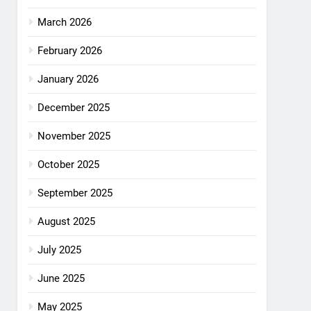
March 2026
February 2026
January 2026
December 2025
November 2025
October 2025
September 2025
August 2025
July 2025
June 2025
May 2025