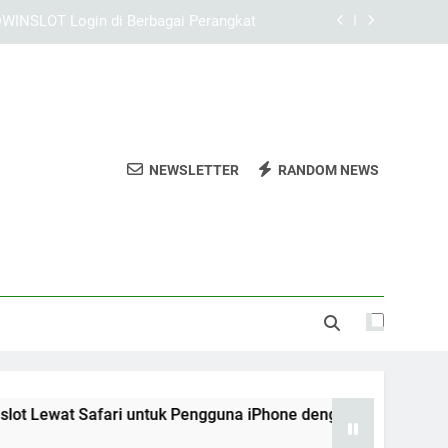
WINSLOT Login di Berbagai Perangkat
gguna iPhone dengan Akses Lebih Aman
owser yang Tepat untuk Login Lebah4D
TIARA4D Link Alternatif bagi Pengguna
NEWSLETTER
RANDOM NEWS
WINSLOT Login di Berbagai Perangkat
gguna iPhone dengan Akses Lebih Aman
owser yang Tepat untuk Login Lebah4D
Safari untuk Pengguna iPhone dengan Akses Lebih Aman